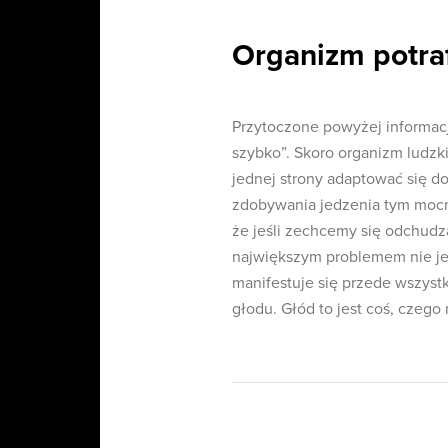
Organizm potraf
Przytoczone powyżej informacj
szybko”. Skoro organizm ludzk
jednej strony adaptować się do 
zdobywania jedzenia tym mocnie
że jeśli zechcemy się odchudz
największym problemem nie jes
manifestuje się przede wszystk
głodu. Głód to jest coś, czego 