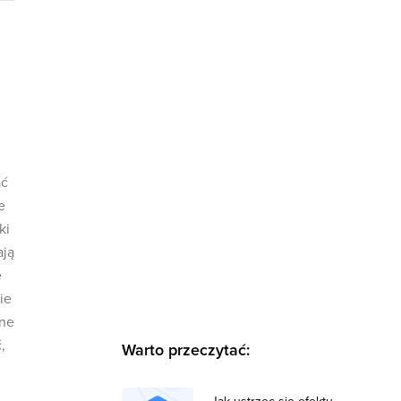
ać
e
ki
ają
e
ie
wne
,
Warto przeczytać: