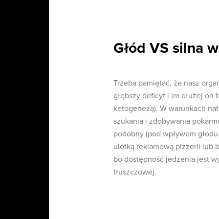
Głód VS silna w
Trzeba pamiętać, że nasz organi
głębszy deficyt i im dłużej o
ketogenezą). W warunkach na
szukania i zdobywania pokarmu
podobny (pod wpływem głodu s
ulotką reklamową pizzerii lub 
bo dostępność jedzenia jest w
tłuszczowej.