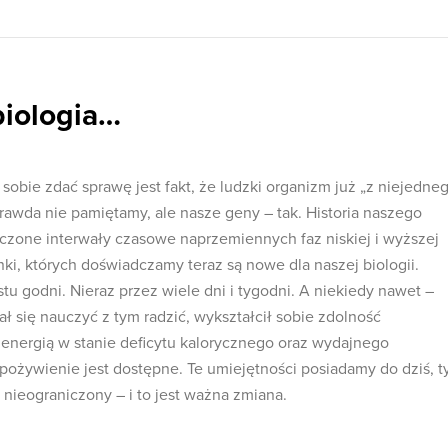
biologia…
 sobie zdać sprawę jest fakt, że ludzki organizm już „z niejedne
prawda nie pamiętamy, ale nasze geny – tak. Historia naszego
iczone interwały czasowe naprzemiennych faz niskiej i wyższej
ki, których doświadczamy teraz są nowe dla naszej biologii.
tu godni. Nieraz przez wiele dni i tygodni. A niekiedy nawet –
ał się nauczyć z tym radzić, wykształcił sobie zdolność
nergią w stanie deficytu kalorycznego oraz wydajnego
żywienie jest dostępne. Te umiejętności posiadamy do dziś, t
t nieograniczony – i to jest ważna zmiana.