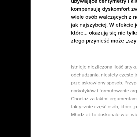
ubywające centymetry i kil
kompensują dyskomfort zw
wiele osób walczących z n
jak najszybciej. W efekcie
które… okazują się nie tyl
złego przynieść może „szy
Istnieje niezliczona ilość art
odchudzania, niestety często j
przejaskrawiony sposób. Przyp
narkotyków i formułowanie argu
Chociaż za takimi argumentami 
faktycznie część osób, która „
Młodzież to doskonale wie, wi