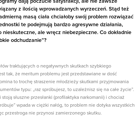
ogramy dają poczucie satysfakcji, ale nie zawsze
iązany z ilością wprowadzanych wyrzeczeń. Stąd też
admierną masą ciała chciałoby swój problem rozwiązać
 jednostki te podejmują bardzo agresywne działania,
ko nieskuteczne, ale wręcz niebezpieczne. Co dokładnie
bkie odchudzanie”?
ykułów traktujących o negatywnych skutkach szybkiego
est tak, że meritum problemu jest przedstawiane w dość
omina to trochę straszenie młodzieży skutkami przyjmowania
mentów typu: „raz spróbujesz, to uzależnisz się na całe życie”.
stoją słuszne przesłanki (profilaktyka narkomanii) i chociaż
próbuje” wpada w ciężki nałóg, to problem nie dotyka wszystkich
ęc przestroga nie przynosi zamierzonego skutku.