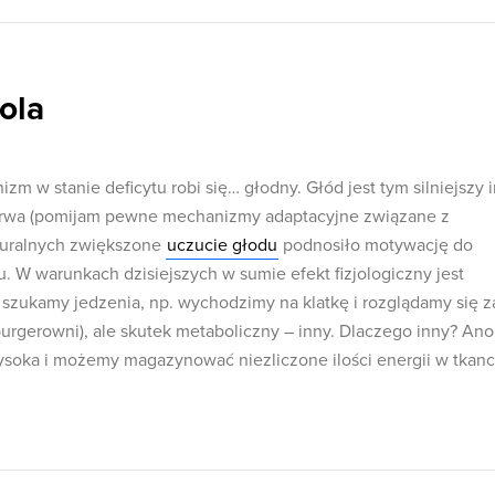
ola
zm w stanie deficytu robi się… głodny. Głód jest tym silniejszy 
n trwa (pomijam pewne mechanizmy adaptacyjne związane z
turalnych zwiększone
uczucie głodu
podnosiło motywację do
. W warunkach dzisiejszych w sumie efekt fizjologiczny jest
zukamy jedzenia, np. wychodzimy na klatkę i rozglądamy się z
burgerowni), ale skutek metaboliczny – inny. Dlaczego inny? Ano
ysoka i możemy magazynować niezliczone ilości energii w tkan