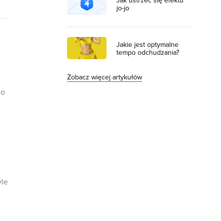
Jak ustrzec się efektu
jo-jo
Jakie jest optymalne
tempo odchudzania?
Zobacz więcej artykułów
go
yle