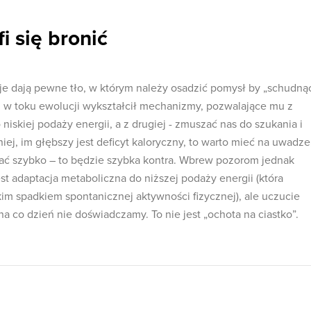
i się bronić
e dają pewne tło, w którym należy osadzić pomysł by „schudną
i w toku ewolucji wykształcił mechanizmy, pozwalające mu z
niskiej podaży energii, a z drugiej - zmuszać nas do szukania i
j, im głębszy jest deficyt kaloryczny, to warto mieć na uwadze
ać szybko – to będzie szybka kontra. Wbrew pozorom jednak
t adaptacja metaboliczna do niższej podaży energii (która
im spadkiem spontanicznej aktywności fizycznej), ale uczucie
na co dzień nie doświadczamy. To nie jest „ochota na ciastko”.