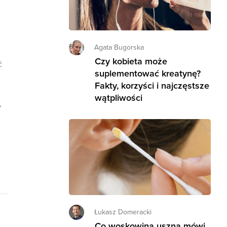
Agata Bugorska
Czy kobieta może
ć
suplementować kreatynę?
Fakty, korzyści i najczęstsze
wątpliwości
,
Łukasz Domeracki
Co woskowina uszna mówi