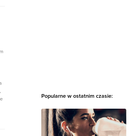
im
a
,
Popularne w ostatnim czasie:
ce