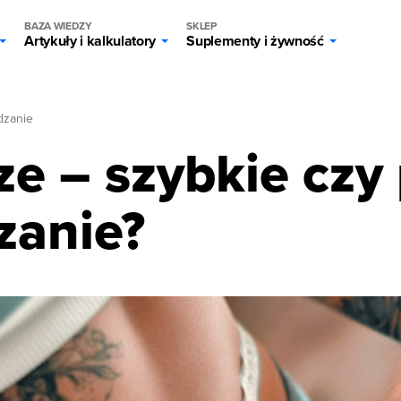
BAZA WIEDZY
SKLEP
Artykuły i kalkulatory
Suplementy i żywność
zanie
ze – szybkie cz
zanie?