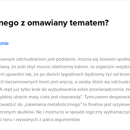
lnego z omawiany tematem?
bnie
łtownym odchudzaniem jest podobnie, można się bowiem spotk
ówią, że jeśli zbyt mocno obetniemy kalorie, to organizm wejdzi
erii spowolni tak, że po dwóch tygodniach będziemy tyć od krom
 bezsensownych teorii jest więcej, a osoby, które się odchudz
 A stąd już tylko krok do wybudowania sobie przeświadczenia, ż
ybkiej utracie masy ciała jest nieprawdą”. Tymczasem desperack
owadzić do „załamania metabolicznego” to finalnie jest ryzyko
erzonych skutków. No i można to w sposób logiczny wytłumaczyć
go tonu i wyssanych z palca argumentów.