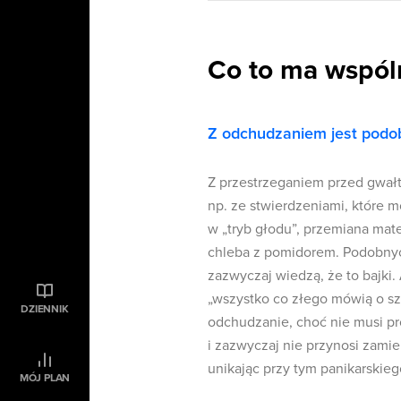
Co to ma wspó
Z odchudzaniem jest podo
Z przestrzeganiem przed gwa
np. ze stwierdzeniami, które m
w „tryb głodu”, przemiana mat
chleba z pomidorem. Podobnych
zazwyczaj wiedzą, że to bajki.
„wszystko co złego mówią o sz
DZIENNIK
odchudzanie, choć nie musi pr
i zazwyczaj nie przynosi zami
unikając przy tym panikarskie
MÓJ PLAN