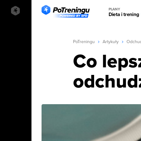
PLANY
Dieta i trening
PoTreningu
Artykuły
Odchud
Co leps
odchud