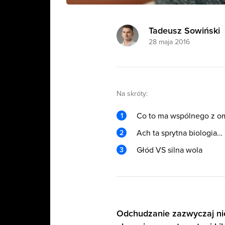
Tadeusz Sowiński
28 maja 2016
Na skróty:
Co to ma wspólnego z o
Ach ta sprytna biologia…
Głód VS silna wola
Odchudzanie zazwyczaj ni