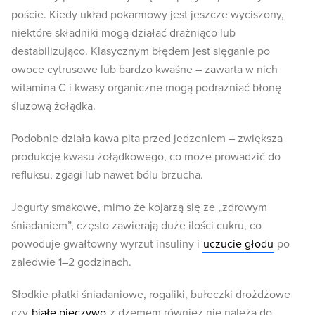
poście. Kiedy układ pokarmowy jest jeszcze wyciszony,
niektóre składniki mogą działać drażniąco lub
destabilizująco. Klasycznym błędem jest sięganie po
owoce cytrusowe lub bardzo kwaśne – zawarta w nich
witamina C i kwasy organiczne mogą podrażniać błonę
śluzową żołądka.
Podobnie działa kawa pita przed jedzeniem – zwiększa
produkcję kwasu żołądkowego, co może prowadzić do
refluksu, zgagi lub nawet bólu brzucha.
Jogurty smakowe, mimo że kojarzą się ze „zdrowym
śniadaniem”, często zawierają duże ilości cukru, co
powoduje gwałtowny wyrzut insuliny i
uczucie głodu
po
zaledwie 1–2 godzinach.
Słodkie płatki śniadaniowe, rogaliki, bułeczki drożdżowe
czy
białe pieczywo
z dżemem również nie należą do