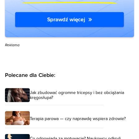
Reklama
Polecane dla Ciebie:
Jak zbudować ogromne tricepsy i bez obciążania
kręgosłupa?
Terapia parowa — czy naprawdę wspiera zdrowie?
Co odpowiada za motywację? Naukowcy odkryli