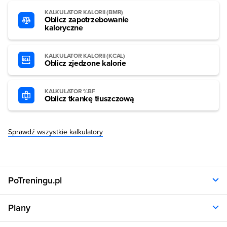
KALKULATOR KALORII (BMR)
Oblicz zapotrzebowanie
kaloryczne
KALKULATOR KALORII (KCAL)
Oblicz zjedzone kalorie
KALKULATOR %BF
Oblicz tkankę tłuszczową
Sprawdź wszystkie kalkulatory
PoTreningu.pl
O nas
Plany
Polityka prywatności
Regulamin