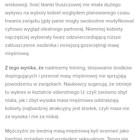
wiekowej). Ilość tkanki tłuszczowej nie miała dużego
wpływu na wybory kobiet względem planowanego czasu
trwania związku (gdy panie mogły swobodnie modyfikować
cyfrowo wygląd idealnego partnera). Niemniej kobiety
najczęściej wybierały twarz odzwierciedlającą niższe
zatłuszczenie osobnika i mniejszą (przeciętną) masę
mięśniową.
Z tego wynika, że
nadmierny trening, stosowanie środków
dopingujących i przerost masy mięśniowej nie sprzyjają
powodzeniu w związkach. Naukowcy sugerują, że istnieje
tu wykres w kształcie odwrotnego U: czyli zarówno zbyt
niska, jak i zbyt wysoka masa mięśniowa odstraszają
kobiety (najbardziej atrakcyjny jest środek, czyli masa nie
za wysoka i nie za niska).
Mężczyźni ze średnią masą mięśniową byli oceniani jako
bardziej pożądani pod względem seksualnym. Teoria nie