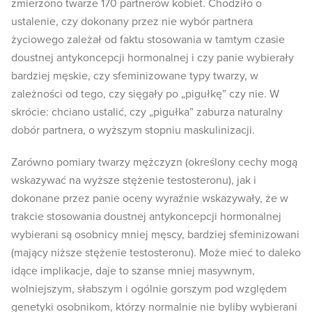
zmierzono twarze 170 partnerów kobiet. Chodziło o
ustalenie, czy dokonany przez nie wybór partnera
życiowego zależał od faktu stosowania w tamtym czasie
doustnej antykoncepcji hormonalnej i czy panie wybierały
bardziej męskie, czy sfeminizowane typy twarzy, w
zależności od tego, czy sięgały po „pigułkę” czy nie. W
skrócie: chciano ustalić, czy „pigułka” zaburza naturalny
dobór partnera, o wyższym stopniu maskulinizacji.
Zarówno pomiary twarzy mężczyzn (określony cechy mogą
wskazywać na wyższe stężenie testosteronu), jak i
dokonane przez panie oceny wyraźnie wskazywały, że w
trakcie stosowania doustnej antykoncepcji hormonalnej
wybierani są osobnicy mniej męscy, bardziej sfeminizowani
(mający niższe stężenie testosteronu). Może mieć to daleko
idące implikacje, daje to szanse mniej masywnym,
wolniejszym, słabszym i ogólnie gorszym pod względem
genetyki osobnikom, którzy normalnie nie byliby wybierani