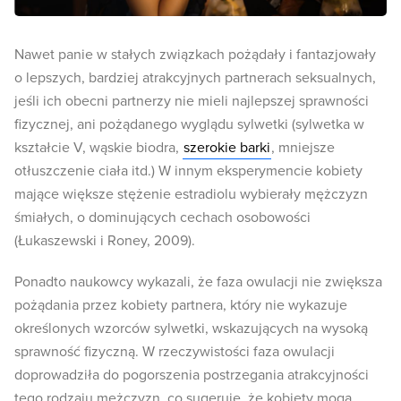
Nawet panie w stałych związkach pożądały i fantazjowały
o lepszych, bardziej atrakcyjnych partnerach seksualnych,
jeśli ich obecni partnerzy nie mieli najlepszej sprawności
fizycznej, ani pożądanego wyglądu sylwetki (sylwetka w
kształcie V, wąskie biodra,
szerokie barki
, mniejsze
otłuszczenie ciała itd.) W innym eksperymencie kobiety
mające większe stężenie estradiolu wybierały mężczyzn
śmiałych, o dominujących cechach osobowości
(Łukaszewski i Roney, 2009).
Ponadto naukowcy wykazali, że faza owulacji nie zwiększa
pożądania przez kobiety partnera, który nie wykazuje
określonych wzorców sylwetki, wskazujących na wysoką
sprawność fizyczną. W rzeczywistości faza owulacji
doprowadziła do pogorszenia postrzegania atrakcyjności
tego rodzaju mężczyzn, co sugeruje, że kobiety mogą