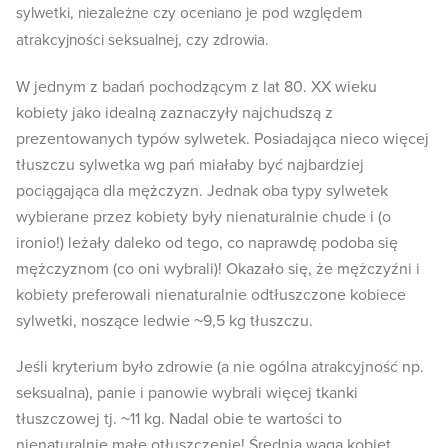
sylwetki, niezależne czy oceniano je pod względem
atrakcyjności seksualnej, czy zdrowia.
W jednym z badań pochodzącym z lat 80. XX wieku
kobiety jako idealną zaznaczyły najchudszą z
prezentowanych typów sylwetek. Posiadająca nieco więcej
tłuszczu sylwetka wg pań miałaby być najbardziej
pociągająca dla mężczyzn. Jednak oba typy sylwetek
wybierane przez kobiety były nienaturalnie chude i (o
ironio!) leżały daleko od tego, co naprawdę podoba się
mężczyznom (co oni wybrali)! Okazało się, że mężczyźni i
kobiety preferowali nienaturalnie odtłuszczone kobiece
sylwetki, noszące ledwie ~9,5 kg tłuszczu.
Jeśli kryterium było zdrowie (a nie ogólna atrakcyjność np.
seksualna), panie i panowie wybrali więcej tkanki
tłuszczowej tj. ~11 kg. Nadal obie te wartości to
nienaturalnie małe otłuszczenie! Średnia waga kobiet