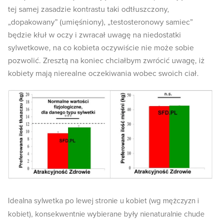
tej samej zasadzie kontrastu taki odtłuszczony,
„dopakowany” (umięśniony), „testosteronowy samiec”
będzie kłuł w oczy i zwracał uwagę na niedostatki
sylwetkowe, na co kobieta oczywiście nie może sobie
pozwolić. Zresztą na koniec chciałbym zwrócić uwagę, iż
kobiety mają nierealne oczekiwania wobec swoich ciał.
Idealna sylwetka po lewej stronie u kobiet (wg mężczyzn i
kobiet), konsekwentnie wybierane były nienaturalnie chude