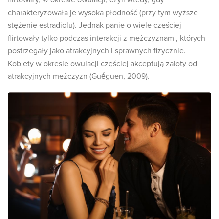
flirtowały, w okresie owulacji, czyli wtedy, gdy
charakteryzowała je wysoka płodność (przy tym wyższe
stężenie estradiolu). Jednak panie o wiele częściej
flirtowały tylko podczas interakcji z mężczyznami, których
postrzegały jako atrakcyjnych i sprawnych fizycznie.
Kobiety w okresie owulacji częściej akceptują zaloty od
atrakcyjnych mężczyzn (Guéguen, 2009).