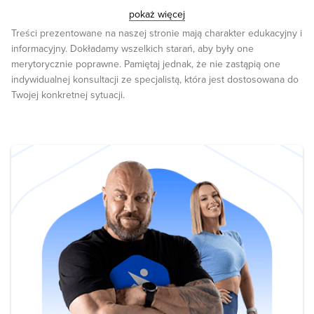
preferences for masculinity in male faces are highest during
pokaż więcej
reproductive age ranger and lower around puberty and post-
Treści prezentowane na naszej stronie mają charakter edukacyjny i
menopause. C.M. Pethrus i in. Marriage and divorce after military
informacyjny. Dokładamy wszelkich starań, aby były one
deployment to Afghanistan: A matched cohort study from Sweden
merytorycznie poprawne. Pamiętaj jednak, że nie zastąpią one
M.L. Batrinos Testosterone and agressive behawior in man April E.
indywidualnej konsultacji ze specjalistą, która jest dostosowana do
Fallen, Paul Rozin Sex Differences in Perceptions of Desirable
Twojej konkretnej sytuacji.
Body Shape Journal of Abnormal Psychology Brierley M-E, Brooks
KR, Mond J, Stevenson RJ, Stephen ID (2016) The Body and the
Beautiful: Health, Attractiveness and Body Composition in Men’s
and Women’s Bodies. PLoS ONE 11(6): e0156722.
https://doi.org/10.1371/journal.pone.0156722