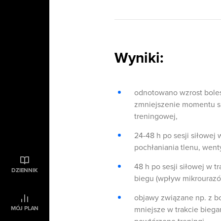
Wyniki:
odnotowano wzrost boles
zmniejszenie momentu si
treningowej,
24-48 h po sesji siłowej
pochłaniania tlenu, went
48 h po sesji siłowej w t
DZIENNIK
biegu (wpływ mikrourazó
objawy związane np. z bo
MÓJ PLAN
mniejsze w trakcie biegan