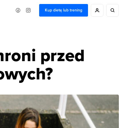
Kup dietę lub trening
hroni przed
owych?