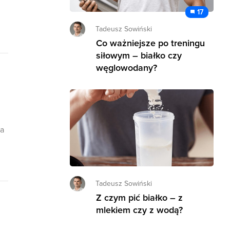
17
Tadeusz Sowiński
Co ważniejsze po treningu
siłowym – białko czy
węglowodany?
la
Tadeusz Sowiński
Z czym pić białko – z
mlekiem czy z wodą?