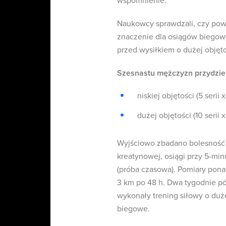
wspomnienie.
Naukowcy sprawdzali, czy pow
znaczenie dla osiągów biegow
przed wysiłkiem o dużej objęto
Szesnastu mężczyzn przydzie
niskiej objętości (5 serii
dużej objętości (10 serii
Wyjściowo zbadano bolesność m
kreatynowej, osiągi przy 5-mi
(próba czasowa). Pomiary pona
3 km po 48 h. Dwa tygodnie pó
wykonały trening siłowy o dużej
biegowe.