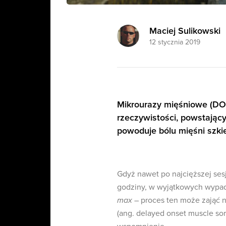
Maciej Sulikowski
12 stycznia 2019
Mikrourazy mięśniowe (DO
rzeczywistości, powstając
powoduje bólu mięśni szki
Gdyż nawet po najcięższej sesj
godziny, w wyjątkowych wypad
max
– proces ten może zająć 
(ang. delayed onset muscle sor