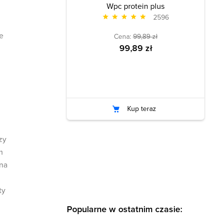
Wpc protein plus
2596
e
Cena:
99,89 zł
99,89 zł
Kup teraz
zy
m
 na
ty
Popularne w ostatnim czasie: