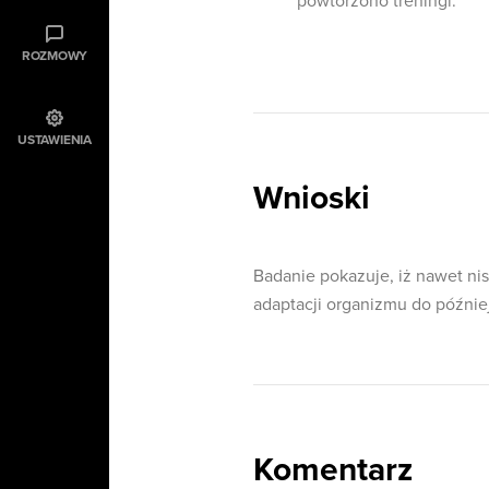
powtórzono treningi.
ROZMOWY
USTAWIENIA
Wnioski
Badanie pokazuje, iż nawet ni
adaptacji organizmu do później
Komentarz