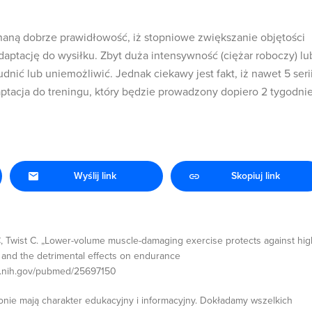
aną dobrze prawidłowość, iż stopniowe zwiększanie objętości
aptację do wysiłku. Zbyt duża intensywność (ciężar roboczy) lu
rudnić lub uniemożliwić. Jednak ciekawy jest fakt, iż nawet 5 seri
aptacja do treningu, który będzie prowadzony dopiero 2 tygodni
Wyślij link
Skopiuj link
C, Twist C. „Lower-volume muscle-damaging exercise protects against hig
and the detrimental effects on endurance
lm.nih.gov/pubmed/25697150
onie mają charakter edukacyjny i informacyjny. Dokładamy wszelkich