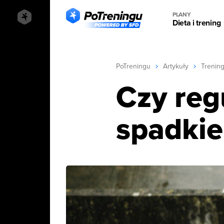
PLANY
Dieta i trening
PoTreningu
Artykuły
Trenin
Czy reg
spadki