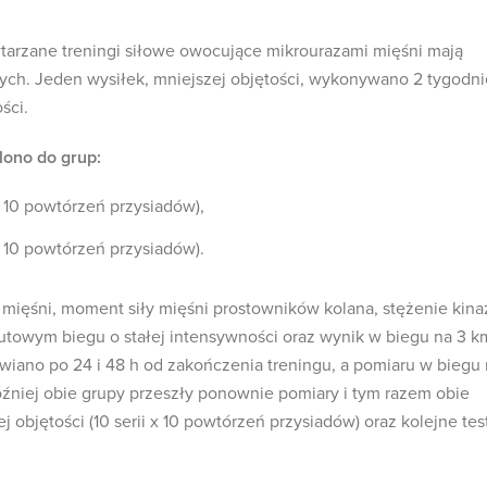
tarzane treningi siłowe owocujące mikrourazami mięśni mają
ych. Jeden wysiłek, mniejszej objętości, wykonywano 2 tygodni
ści.
lono do grup:
 x 10 powtórzeń przysiadów),
 x 10 powtórzeń przysiadów).
ięśni, moment siły mięśni prostowników kolana, stężenie kina
nutowym biegu o stałej intensywności oraz wynik w biegu na 3 k
wiano po 24 i 48 h od zakończenia treningu, a pomiaru w biegu
źniej obie grupy przeszły ponownie pomiary i tym razem obie
 objętości (10 serii x 10 powtórzeń przysiadów) oraz kolejne tes