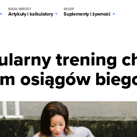
BAZA WIEDZY
SKLEP
Artykuły i kalkulatory
Suplementy i żywność
g
ularny trening c
em osiągów bieg