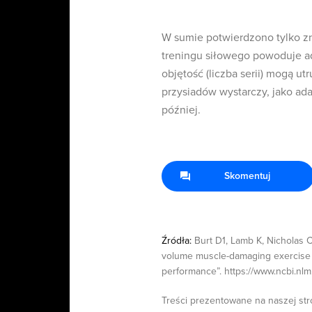
W sumie potwierdzono tylko zn
treningu siłowego powoduje ad
objętość (liczba serii) mogą ut
przysiadów wystarczy, jako ad
później.
Skomentuj
Źródła:
Burt D1, Lamb K, Nicholas 
volume muscle-damaging exercise 
performance”. https://www.ncbi.n
Treści prezentowane na naszej str