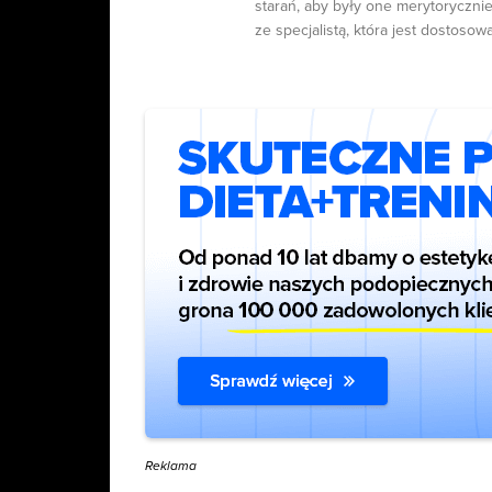
starań, aby były one merytorycznie
ze specjalistą, która jest dostosow
Reklama