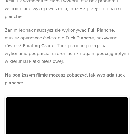
Jeśli już wzmocniłeś ciało i wykonujesz bez problemu
wspomniane wyżej ćwiczenia, możesz przejść do nauki
planche.
Zanim jednak nauczysz się wykonywać
Full Planche
,
musisz opanować ćwiczenie
Tuck Planche,
nazywane
również
Floating Crane
. Tuck planche polega na
wykonaniu podparcia na dłoniach z nogami podciągniętymi
w kierunku klatki piersiowej.
Na poniższym filmie możesz zobaczyć, jak wygląda tuck
planche: