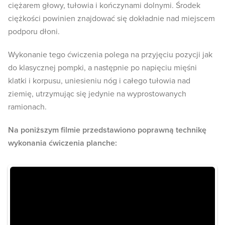
ciężarem głowy, tułowia i kończynami dolnymi. Środek
ciężkości powinien znajdować się dokładnie nad miejscem
podporu dłoni.
Wykonanie tego ćwiczenia polega na przyjęciu pozycji jak
do klasycznej pompki, a następnie po napięciu mięśni
klatki i korpusu, uniesieniu nóg i całego tułowia nad
ziemię, utrzymując się jedynie na wyprostowanych
ramionach.
Na poniższym filmie przedstawiono poprawną technikę
wykonania ćwiczenia planche: