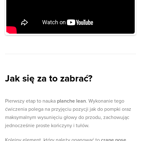
Jak się za to zabrać?
Pierwszy etap to nauka
planche lean
. Wykonanie tego
ćwiczenia polega na przyjęciu pozycji jak do pompki oraz
maksymalnym wysunięciu głowy do przodu, zachowując
jednocześnie proste kończyny i tułów.
Kolejny element, który należy opanować to
crane pose
.