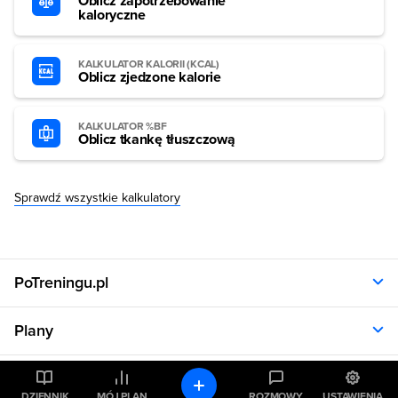
Oblicz zapotrzebowanie
kaloryczne
KALKULATOR KALORII (KCAL)
Oblicz zjedzone kalorie
KALKULATOR %BF
Oblicz tkankę tłuszczową
Sprawdź wszystkie kalkulatory
PoTreningu.pl
O nas
Plany
Polityka prywatności
Regulamin
Opinie klientów
Nasze sklepy
RODO
Plany dla kobiet
DZIENNIK
MÓJ PLAN
ROZMOWY
USTAWIENIA