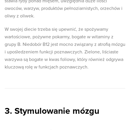
stawia ryby ponad mięsem, uwzględnia duże ilości
owoców, warzyw, produktów pełnoziarnistych, orzechów i
oliwy z oliwek.
W swojej diecie trzeba się upewnić, że spożywamy
wartościowe, pożywne pokarmy, bogate w witaminy z
grupy B. Niedobór B12 jest mocno związany z atrofią mózgu
i upośledzeniem funkcji poznawczych. Zielone, liściaste
warzywa są bogate w kwas foliowy, który również odgrywa
kluczową rolę w funkcjach poznawczych.
3. Stymulowanie mózgu