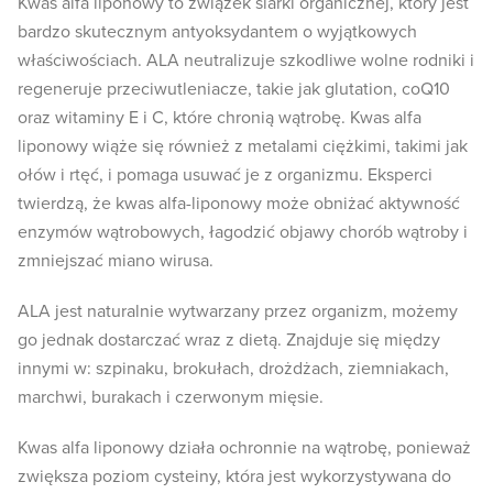
Kwas alfa liponowy to związek siarki organicznej, który jest
bardzo skutecznym antyoksydantem o wyjątkowych
właściwościach. ALA neutralizuje szkodliwe wolne rodniki i
regeneruje przeciwutleniacze, takie jak glutation, coQ10
oraz witaminy E i C, które chronią wątrobę. Kwas alfa
liponowy wiąże się również z metalami ciężkimi, takimi jak
ołów i rtęć, i pomaga usuwać je z organizmu. Eksperci
twierdzą, że kwas alfa-liponowy może obniżać aktywność
enzymów wątrobowych, łagodzić objawy chorób wątroby i
zmniejszać miano wirusa.
ALA jest naturalnie wytwarzany przez organizm, możemy
go jednak dostarczać wraz z dietą. Znajduje się między
innymi w: szpinaku, brokułach, drożdżach, ziemniakach,
marchwi, burakach i czerwonym mięsie.
Kwas alfa liponowy działa ochronnie na wątrobę, ponieważ
zwiększa poziom cysteiny, która jest wykorzystywana do