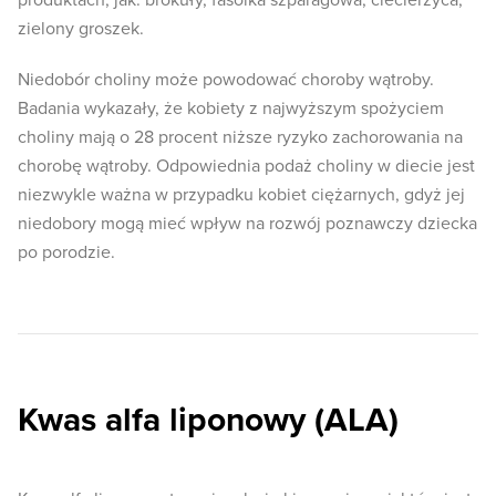
produktach, jak: brokuły, fasolka szparagowa, ciecierzyca,
zielony groszek.
Niedobór choliny może powodować choroby wątroby.
Badania wykazały, że kobiety z najwyższym spożyciem
choliny mają o 28 procent niższe ryzyko zachorowania na
chorobę wątroby. Odpowiednia podaż choliny w diecie jest
niezwykle ważna w przypadku kobiet ciężarnych, gdyż jej
niedobory mogą mieć wpływ na rozwój poznawczy dziecka
po porodzie.
Kwas alfa liponowy (ALA)