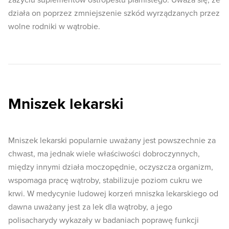
zażyciu suplementów ostropestu plamistego. Uważa się, że
działa on poprzez zmniejszenie szkód wyrządzanych przez
wolne rodniki w wątrobie.
Mniszek lekarski
Mniszek lekarski popularnie uważany jest powszechnie za
chwast, ma jednak wiele właściwości dobroczynnych,
między innymi działa moczopędnie, oczyszcza organizm,
wspomaga pracę wątroby, stabilizuje poziom cukru we
krwi. W medycynie ludowej korzeń mniszka lekarskiego od
dawna uważany jest za lek dla wątroby, a jego
polisacharydy wykazały w badaniach poprawę funkcji