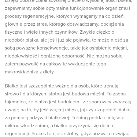
Dzięki dobrze zbilansowanej diecie o wysokiej ilości białka,
zapewniamy sobie optymalne funkcjonowanie organizmu i
procesy regeneracyjne, których wymagamy na co dzień,
głównie przez stres, którego doświadczamy, obciążenia
fizyczne i wiele innych czynników. Zwykle ciężko o
niedobór białka, ale jeśli już się pojawia, to może nieść za
sobą poważne konsekwencje, takie jak osłabienie mięśni,
niedokrwistość i obniżona odporność. Nie można sobie
zatem pozwolić na całkowite wykluczenie tego
makroskładnika z diety.
Białko jest szczególnie ważne dla osób, które trenują
siłowo i dla których istotna jest budowa mięśni. To żadna
tajemnica, że białko jest budulcem i że sportowcy zwracają
uwagę na to, by jeść więcej mięsa, jaj czy uzupełnić białko
za pomocą odżywki białkowej. Trening poddaje mięśnie
mikrouszkodzeniom, a białko przyczynia się do ich
regeneracji. Proces ten jest istotny, gdyż pozwala rozwijać