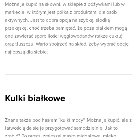
Można je kupić na siłowni, w sklepie z odżywkami lub w
markecie, w którym jest półka z produktami dla osób
aktywnych. Jest to dobra opcja na szybką, słodką
przekąskę, choć trzeba pamiętać, że poza białkiem mogą
one zawierać spore ilości węglowodanów (także cukru)
oraz tłuszczu. Warto spojrzeć na skład, żeby wybrać opcję
najlepszą dla siebie.
Kulki białkowe
Znane także pod hasłem "kulki mocy". Można je kupić, ale z
łatwością da się je przygotować samodzielnie. Jak to
zrobić? Po prostu zmieszaj masło migdałowe, mleko