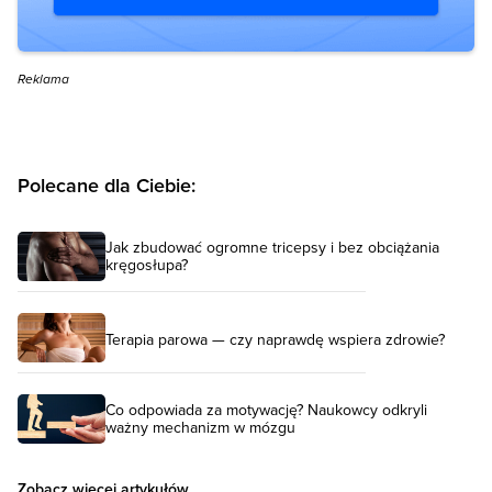
Reklama
Polecane dla Ciebie:
Jak zbudować ogromne tricepsy i bez obciążania
kręgosłupa?
Terapia parowa — czy naprawdę wspiera zdrowie?
Co odpowiada za motywację? Naukowcy odkryli
ważny mechanizm w mózgu
Zobacz więcej artykułów