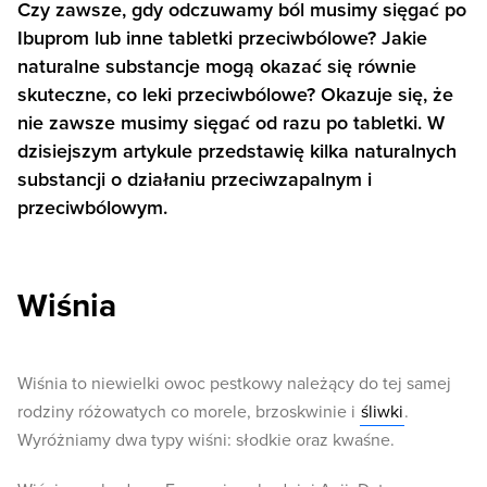
Czy zawsze, gdy odczuwamy ból musimy sięgać po
Ibuprom lub inne tabletki przeciwbólowe? Jakie
naturalne substancje mogą okazać się równie
skuteczne, co leki przeciwbólowe? Okazuje się, że
nie zawsze musimy sięgać od razu po tabletki. W
dzisiejszym artykule przedstawię kilka naturalnych
substancji o działaniu przeciwzapalnym i
przeciwbólowym.
Wiśnia
Wiśnia to niewielki owoc pestkowy należący do tej samej
rodziny różowatych co morele, brzoskwinie i
śliwki
.
Wyróżniamy dwa typy wiśni: słodkie oraz kwaśne.