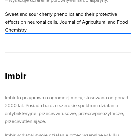
– wykazuje działanie porównywalna do aspiryny.
Sweet and sour cherry phenolics and their protective
effects on neuronal cells. Journal of Agricultural and Food
Chemistry
Imbir
Imbir to przyprawa o ogromnej mocy, stosowana od ponad
2000 lat. Posiada bardzo szerokie spektrum działania –
antybakteryjne, przeciwwirusowe, przeciwpasożytnicze,
przeciwutleniające.
Imbir wykazał swoje działanie przeciwzapalne w kilku