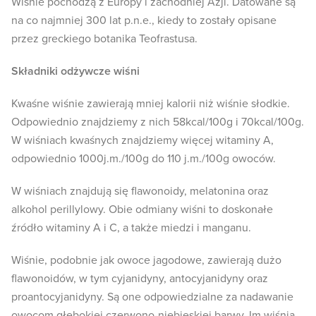
Wiśnie pochodzą z Europy i zachodniej Azji. Datowane są
na co najmniej 300 lat p.n.e., kiedy to zostały opisane
przez greckiego botanika Teofrastusa.
Składniki odżywcze wiśni
Kwaśne wiśnie zawierają mniej kalorii niż wiśnie słodkie.
Odpowiednio znajdziemy z nich 58kcal/100g i 70kcal/100g.
W wiśniach kwaśnych znajdziemy więcej witaminy A,
odpowiednio 1000j.m./100g do 110 j.m./100g owoców.
W wiśniach znajdują się flawonoidy, melatonina oraz
alkohol perillylowy. Obie odmiany wiśni to doskonałe
źródło witaminy A i C, a także miedzi i manganu.
Wiśnie, podobnie jak owoce jagodowe, zawierają dużo
flawonoidów, w tym cyjanidyny, antocyjanidyny oraz
proantocyjanidyny. Są one odpowiedzialne za nadawanie
owocom głębokiej czerwono-niebieskiej barwy. Im wiśnia