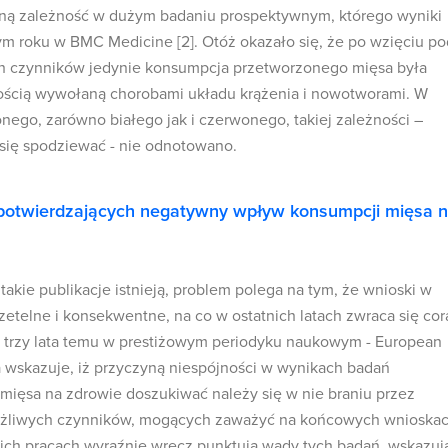
ną zależność w dużym badaniu prospektywnym, którego wyniki
m roku w BMC Medicine [2]. Otóż okazało się, że po wzięciu po
h czynników jedynie konsumpcja przetworzonego mięsa była
ością wywołaną chorobami układu krążenia i nowotworami. W
nego, zarówno białego jak i czerwonego, takiej zależności –
ię spodziewać - nie odnotowano.
 potwierdzających negatywny wpływ konsumpcji mięsa 
takie publikacje istnieją, problem polega na tym, że wnioski w
zetelne i konsekwentne, na co w ostatnich latach zwraca się cor
trzy lata temu w prestiżowym periodyku naukowym - European
a wskazuje, iż przyczyną niespójności w wynikach badań
ięsa na zdrowie doszukiwać należy się w nie braniu przez
żliwych czynników, mogących zaważyć na końcowych wnioska
woich pracach wyraźnie wręcz punktują wady tych badań, wskazuj