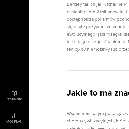
Berkley takich jak Katharine 
nastąpił około 2 milionów lat 
dostępnością pokarmów pocho
się o tyle pożywne, że zdanie
ewolucyjnego” jaki rozegrał 
ludzkiego mózgu. Zdaniem dr M
ten byłby niemożliwy lub przeb
Jakie to ma zna
DZIENNIK
Wspominam o tym po to by zwr
chorób cywilizacyjnych, które
MÓJ PLAN
paleolitu, gdy mięso stanowiło 