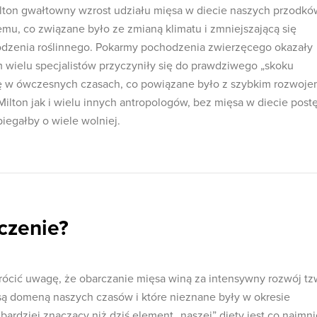
Milton gwałtowny wzrost udziału mięsa w diecie naszych przodkó
temu, co związane było ze zmianą klimatu i zmniejszającą się
dzenia roślinnego. Pokarmy pochodzenia zwierzęcego okazały
m wielu specjalistów przyczyniły się do prawdziwego „skoku
się w ówczesnych czasach, co powiązane było z szybkim rozwoj
ilton jak i wielu innych antropologów, bez mięsa w diecie post
iegałby o wiele wolniej.
czenie?
ócić uwagę, że obarczanie mięsa winą za intensywny rozwój tz
 są domeną naszych czasów i które nieznane były w okresie
bardziej znaczący niż dziś element „naszej” diety jest co najmni