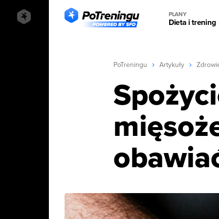
PLANY
Dieta i trening
PoTreningu
Artykuły
Zdrowi
Spożyci
mięsoże
obawia