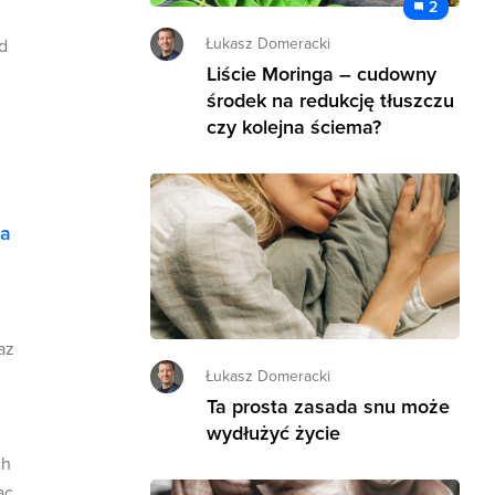
2
Łukasz Domeracki
d
Liście Moringa – cudowny
środek na redukcję tłuszczu
czy kolejna ściema?
na
az
Łukasz Domeracki
Ta prosta zasada snu może
wydłużyć życie
ch
ąc