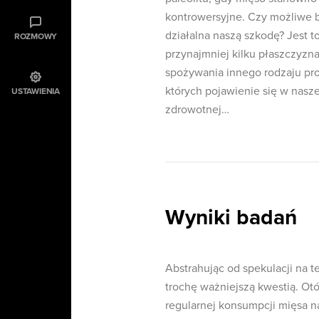
kontrowersyjne. Czy możliwe b
działalna naszą szkodę? Jest t
ROZMOWY
przynajmniej kilku płaszczyzn
spożywania innego rodzaju pr
których pojawienie się w nasz
USTAWIENIA
zdrowotnej…
Wyniki badań
Abstrahując od spekulacji na t
trochę ważniejszą kwestią. Otó
regularnej konsumpcji mięsa n