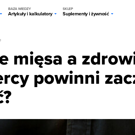
BAZA WIEDZY
SKLEP
Artykuły i kalkulatory
Suplementy i żywność
e
e mięsa a zdrowi
rcy powinni zac
ć?