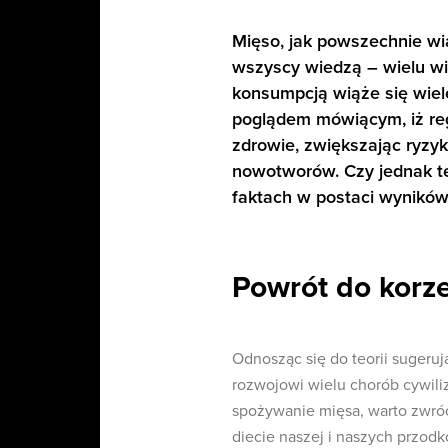
Mięso, jak powszechnie wi
wszyscy wiedzą – wielu wit
konsumpcją wiąże się wiel
poglądem mówiącym, iż re
zdrowie, zwiększając ryzyk
nowotworów. Czy jednak t
faktach w postaci wynikó
Powrót do korz
Odnosząc się do teorii sugeru
rozwojowi wielu chorób cywiliz
spożywanie mięsa, warto zwróc
diecie naszej i naszych przod