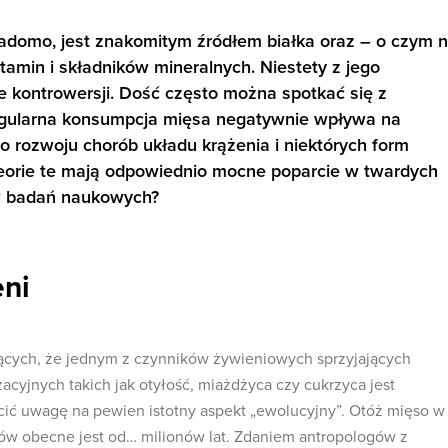
adomo, jest znakomitym źródłem białka oraz – o czym n
amin i składników mineralnych. Niestety z jego
e kontrowersji. Dość często można spotkać się z
gularna konsumpcja mięsa negatywnie wpływa na
o rozwoju chorób układu krążenia i niektórych form
eorie te mają odpowiednio mocne poparcie w twardych
w badań naukowych?
eni
jących, że jednym z czynników żywieniowych sprzyjających
acyjnych takich jak otyłość, miażdżyca czy cukrzyca jest
ić uwagę na pewien istotny aspekt „ewolucyjny”. Otóż mięso w
ków obecne jest od… milionów lat. Zdaniem antropologów z