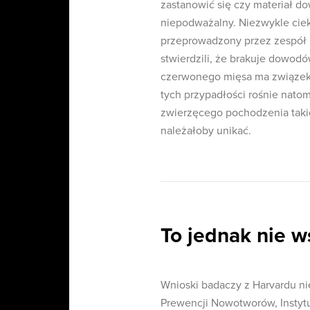
zastanowić się czy materiał d
niepodważalny. Niezwykle cie
przeprowadzony przez zespół n
stwierdzili, że brakuje dowod
czerwonego mięsa ma związek 
tych przypadłości rośnie nat
zwierzęcego pochodzenia takic
należałoby unikać.
To jednak nie w
Wnioski badaczy z Harvardu ni
Prewencji Nowotworów, Instyt