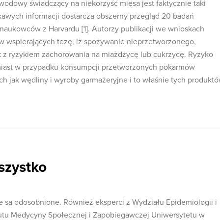
owodowy świadczący na niekorzyść mięsa jest faktycznie taki
kawych informacji dostarcza obszerny przegląd 20 badań
aukowców z Harvardu [1]. Autorzy publikacji we wnioskach
ów wspierających tezę, iż spożywanie nieprzetworzonego,
z ryzykiem zachorowania na miażdżycę lub cukrzycę. Ryzyko
omiast w przypadku konsumpcji przetworzonych pokarmów
h jak wędliny i wyroby garmażeryjne i to właśnie tych produkt
szystko
e są odosobnione. Również eksperci z Wydziału Epidemiologii i
utu Medycyny Społecznej i Zapobiegawczej Uniwersytetu w