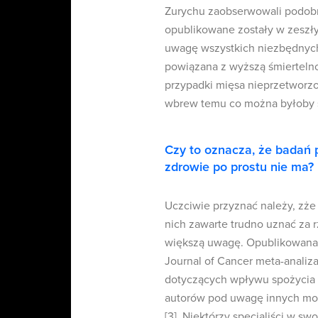
Zurychu zaobserwowali podob
opublikowane zostały w zeszły
uwagę wszystkich niezbędnyc
powiązana z wyższą śmierteln
przypadki mięsa nieprzetworzo
wbrew temu co można byłoby s
Czy to oznacza, że badań
zdrowie po prostu nie ma?
Uczciwie przyznać należy, zże 
nich zawarte trudno uznać za r
większą uwagę. Opublikowana 
Journal of Cancer meta-analiz
dotyczących wpływu spożycia m
autorów pod uwagę innych mo
[3]. Niektórzy specjaliści w s