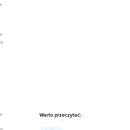
w
em
ęp
w.
Warto przeczytać:
ej