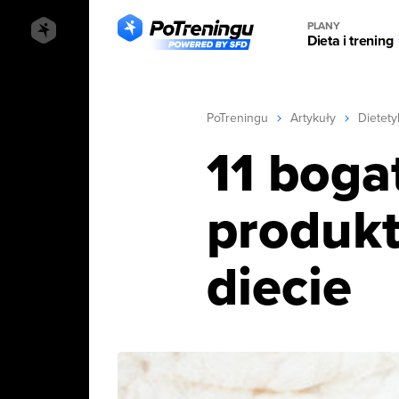
PLANY
Dieta i trening
PoTreningu
Artykuły
Dietety
11 boga
produkt
diecie