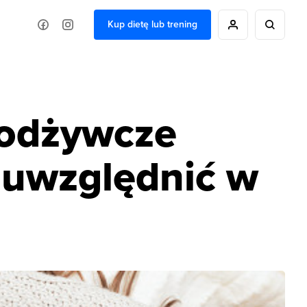
Kup dietę lub trening
 odżywcze
 uwzględnić w