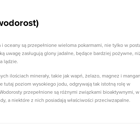
wodorost)
 i oceany są przepełnione wieloma pokarmami, nie tylko w post
 taką uwagę zasługują glony jadalne, będące bardziej pożywne, ni
a lądzie.
ych ilościach minerały, takie jak wapń, żelazo, magnez i mangan
 tutaj poziom wysokiego jodu, odgrywają tak istotną rolę w
 Wodorosty przepełnione są różnymi związkami bioaktywnymi, w
idy, a niektóre z nich posiadają właściwości przeciwzapalne.