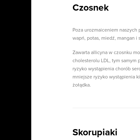
Czosnek
Poza urozmaiceniem naszych po
wapń, potas, miedź, mangan i 
Zawarta allicyna w czosnku mo
cholesterolu LDL, tym samym 
ryzyko wystąpienia chorób ser
mniejsze ryzyko wystąpienia k
żołądka.
Skorupiaki