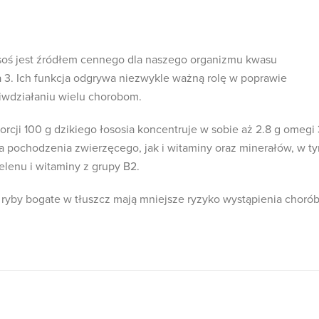
oś jest źródłem cennego dla naszego organizmu kwasu
 3. Ich funkcja odgrywa niezwykle ważną rolę w poprawie
iwdziałaniu wielu chorobom.
cji 100 g dzikiego łososia koncentruje w sobie aż 2.8 g omegi 
ka pochodzenia zwierzęcego, jak i witaminy oraz minerałów, w t
elenu i witaminy z grupy B2.
ryby bogate w tłuszcz mają mniejsze ryzyko wystąpienia choró