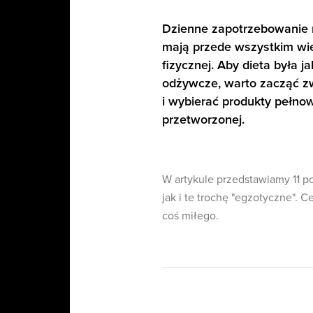
Dzienne zapotrzebowanie n
mają przede wszystkim wie
fizycznej. Aby dieta była j
odżywcze, warto zacząć z
i wybierać produkty pełno
przetworzonej.
W artykule przedstawiamy 11 p
jak i te trochę "egzotyczne". 
coś miłego.