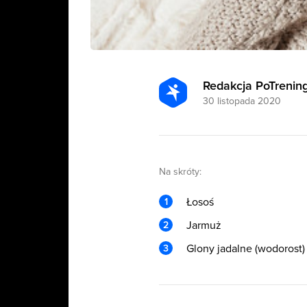
Redakcja PoTrening
30 listopada 2020
Na skróty:
Łosoś
Jarmuż
Glony jadalne (wodorost)