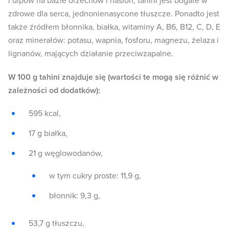
i dipów na bazie orzechów i nasion, tahini jest bogate w
zdrowe dla serca, jednonienasycone tłuszcze. Ponadto jest
także źródłem błonnika, białka, witaminy A, B6, B12, C, D, E
oraz minerałów: potasu, wapnia, fosforu, magnezu, żelaza i
lignanów, mających działanie przeciwzapalne.
W 100 g tahini znajduje się (wartości te mogą się różnić w
zależności od dodatków):
595 kcal,
17 g białka,
21 g węglowodanów,
w tym cukry proste: 11,9 g,
błonnik: 9,3 g,
53,7 g tłuszczu,