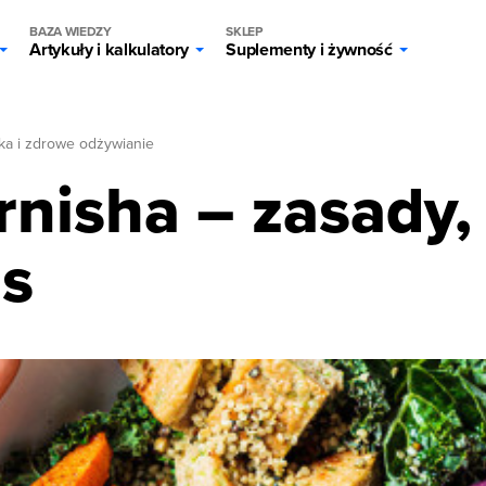
BAZA WIEDZY
SKLEP
Artykuły i kalkulatory
Suplementy i żywność
ka i zdrowe odżywianie
rnisha – zasady, 
is