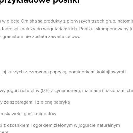
diecie Ornisha są produkty z pierwszych trzech grup, natomi
. Jadłospis należy do wegetariańskich. Poniżej skomponowany je
ż gramatura nie została zawarta celowo.
 jaj kurzych z czerwoną papryką, pomidorkami koktajlowymi i
y jogurt naturalny (0%) z cynamonem, malinami i nasionami ch
cy ze szparagami i zieloną papryką
truskawek i garść migdałów
 z czosnkiem i ogórkiem zielonym w jogurcie naturalnym
kiem