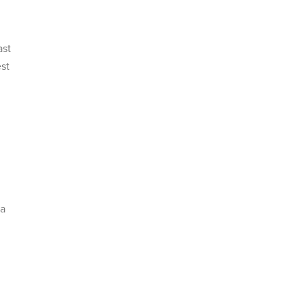
ast
st
ia