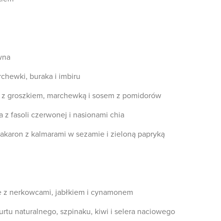
wna
rchewki, buraka i imbiru
ii z groszkiem, marchewką i sosem z pomidorów
 z fasoli czerwonej i nasionami chia
akaron z kalmarami w sezamie i zieloną papryką
e z nerkowcami, jabłkiem i cynamonem
gurtu naturalnego, szpinaku, kiwi i selera naciowego