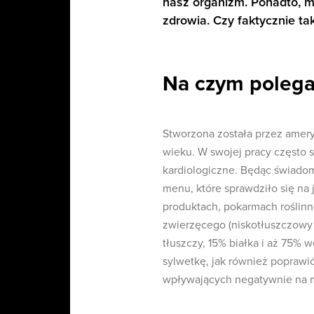
nasz organizm. Ponadto, m
zdrowia. Czy faktycznie ta
Na czym polega
Stworzona została przez amery
wieku. W swojej pracy często s
kardiologiczne. Będąc świadom
menu, które sprawdziło się na
produktach, pokarmach roślin
zwierzęcego (niskotłuszczowy 
tłuszczy, 15% białka i aż 75
sylwetkę, jak również poprawi
wpływających negatywnie na m.