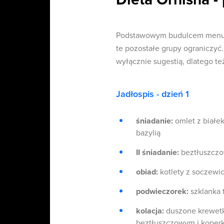
Podstawowym budulcem menu w 
te pozostałe grupy ograniczyć
wyłącznie sugestią, dlatego te
Jadłospis - dzień 1
śniadanie:
omlet z białek
bazylią
II śniadanie:
beztłuszczow
obiad:
kotlety z soczewi
podwieczorek:
szklanka 
kolacja:
duszone krewetki
beztłuszczowym i koper