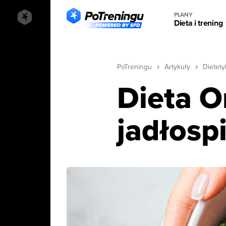
PLANY
Dieta i trening
PoTreningu
Artykuły
Dietety
Dieta O
jadłosp