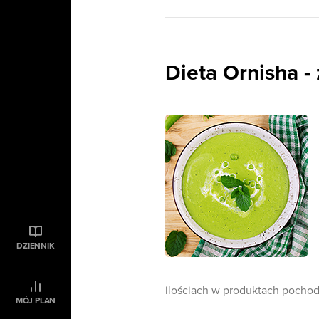
Dieta Ornisha -
DZIENNIK
ilościach w produktach pocho
MÓJ PLAN