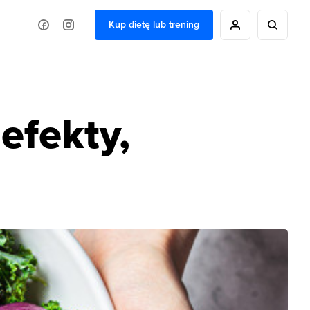
Kup dietę lub trening
efekty,