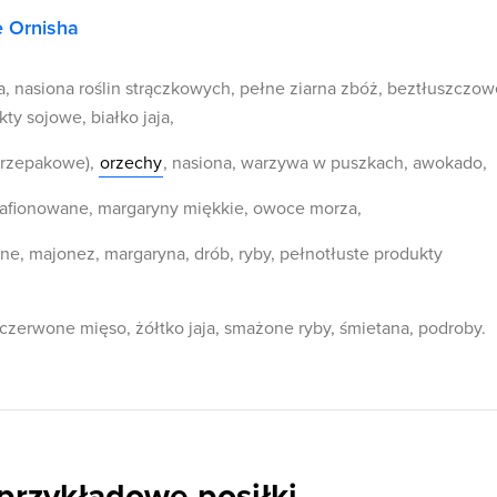
e Ornisha
, nasiona roślin strączkowych, pełne ziarna zbóż, beztłuszczow
ty sojowe, białko jaja,
j rzepakowe),
orzechy
, nasiona, warzywa w puszkach, awokado,
afionowane, margaryny miękkie, owoce morza,
ne, majonez, margaryna, drób, ryby, pełnotłuste produkty
czerwone mięso, żółtko jaja, smażone ryby, śmietana, podroby.
 przykładowe posiłki