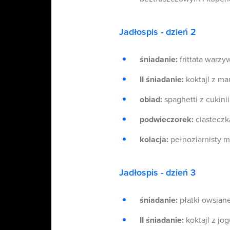
Jadłospis - dzień 2
śniadanie:
frittata warzy
II śniadanie:
koktajl z ma
obiad:
spaghetti z cukin
podwieczorek:
ciasteczka
kolacja:
pełnoziarnisty m
Jadłospis - dzień 3
śniadanie:
płatki owsian
II śniadanie:
koktajl z jo