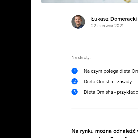
Łukasz Domeracki
22 czerwca 2021
Na skróty:
Na czym polega dieta Or
Dieta Ornisha - zasady
Dieta Ornisha - przykład
Na rynku można odnaleźć wi