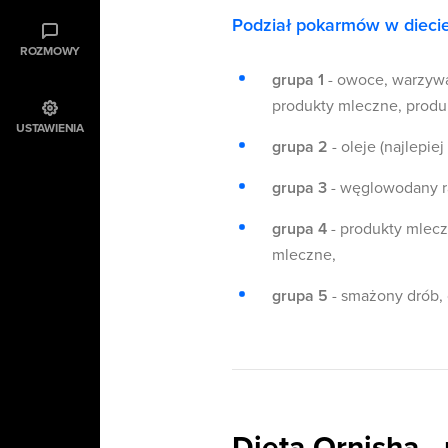
Podział pokarmów w dieci
ROZMOWY
grupa 1
- owoce, warzywa
produkty mleczne, produk
USTAWIENIA
grupa 2
- oleje (najlepie
grupa 3
- węglowodany r
grupa 4
- produkty mlecz
mleczne,
grupa 5
- smażony drób, 
Dieta Ornisha -