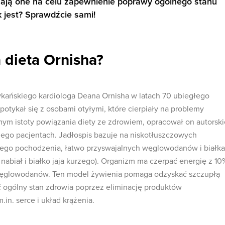
ają one na celu zapewnienie poprawy ogólnego stanu
k jest? Sprawdźcie sami!
 dieta Ornisha?
kańskiego kardiologa Deana Ornisha w latach 70 ubiegłego
potykał się z osobami otyłymi, które cierpiały na problemy
ym istoty powiązania diety ze zdrowiem, opracował on autorski
 jego pacjentach. Jadłospis bazuje na niskotłuszczowych
nego pochodzenia, łatwo przyswajalnych węglowodanów i białka
nabiał i białko jaja kurzego). Organizm ma czerpać energię z 10
% węglowodanów. Ten model żywienia pomaga odzyskać szczupłą
ć ogólny stan zdrowia poprzez eliminację produktów
in. serce i układ krążenia.