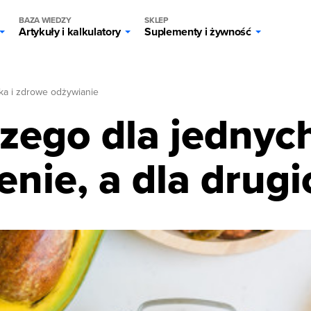
BAZA WIEDZY
SKLEP
Artykuły i kalkulatory
Suplementy i żywność
ka i zdrowe odżywianie
czego dla jednyc
nie, a dla drug