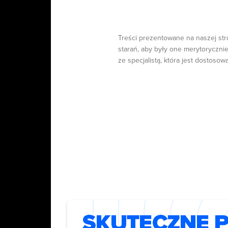
Treści prezentowane na naszej str
starań, aby były one merytorycznie
ze specjalistą, która jest dostosow