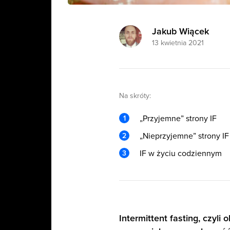
Jakub Wiącek
13 kwietnia 2021
Na skróty:
„Przyjemne” strony IF
„Nieprzyjemne” strony IF
IF w życiu codziennym
Intermittent fasting, czyl