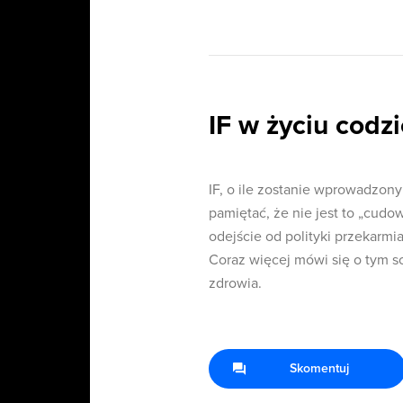
IF w życiu cod
IF, o ile zostanie wprowadzon
pamiętać, że nie jest to „cudo
odejście od polityki przekarmi
Coraz więcej mówi się o tym s
zdrowia.
Skomentuj