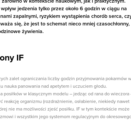
 zarówno w kontekście naukowym, jak i praktycznym.
 wpływ jedzenia tylko przez około 6 godzin w ciągu na
nami zapalnymi, ryzykiem wystąpienia chorób serca, cz
waża się, że jest to schemat nieco mniej czasochłonny,
odzinowe żywienia.
ony IF
zych zalet ograniczania liczby godzin przyjmowania pokarmów 
aju nauka panowania nad apetytem i uczuciem głodu.
a posiłków w klasycznym modelu – jedząc od rana do wieczora 
ć reakcję organizmu (rozdrażnienie, osłabienie, niekiedy nawet
tórej nie ma możliwości zjeść posiłku. IF w tym kontekście może
izmowi i wszystkim jego systemom regulacyjnym do okresoweg