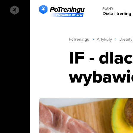
PLANY
Dieta i trening
PoTreningu
Artykuły
Dietety
IF - dla
wybawie