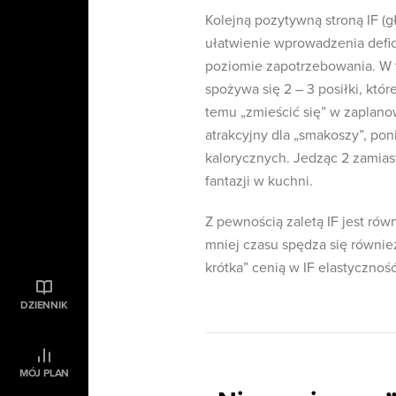
Kolejną pozytywną stroną IF (g
ułatwienie wprowadzenia deficy
poziomie zapotrzebowania. W 
spożywa się 2 – 3 posiłki, któ
temu „zmieścić się” w zaplano
atrakcyjny dla „smakoszy”, pon
kalorycznych. Jedząc 2 zamia
fantazji w kuchni.
Z pewnością zaletą IF jest ró
mniej czasu spędza się również
krótka” cenią w IF elastycznoś
DZIENNIK
MÓJ PLAN