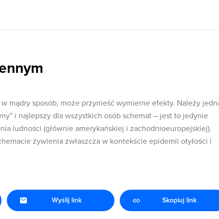
ziennym
y w mądry sposób, może przynieść wymierne efekty. Należy jedn
wny” i najlepszy dla wszystkich osób schemat – jest to jedynie
ania ludności (głównie amerykańskiej i zachodnioeuropejskiej).
chemacie żywienia zwłaszcza w kontekście epidemii otyłości i
Wyślij link
Skopiuj link