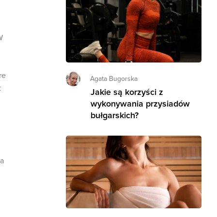
W
re
Agata Bugorska
t
Jakie są korzyści z
wykonywania przysiadów
bułgarskich?
ga