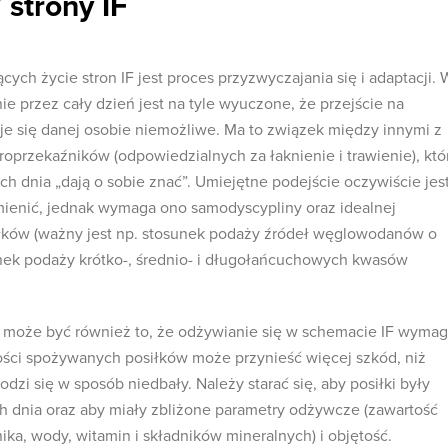
strony IF
cych życie stron IF jest proces przyzwyczajania się i adaptacji. 
e przez cały dzień jest na tyle wyuczone, że przejście na
je się danej osobie niemożliwe. Ma to związek między innymi z
przekaźników (odpowiedzialnych za łaknienie i trawienie), któ
ch dnia „dają o sobie znać”. Umiejętne podejście oczywiście jes
mienić, jednak wymaga ono samodyscypliny oraz idealnej
ków (ważny jest np. stosunek podaży źródeł węglowodanów o
unek podaży krótko-, średnio- i długołańcuchowych kwasów
ą może być również to, że odżywianie się w schemacie IF wyma
ości spożywanych posiłków może przynieść więcej szkód, niż
odzi się w sposób niedbały. Należy starać się, aby posiłki były
 dnia oraz aby miały zbliżone parametry odżywcze (zawartość
ka, wody, witamin i składników mineralnych) i objętość.