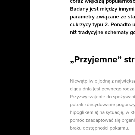
coraz większą popularność
Badany jest między innymi
parametry związane ze sta
cukrzycy typu 2. Ponadto u
niż tradycyjne schematy g
„Przyjemne” str
Niewątpliwie jedną z najwięks
ciągu dnia jest pewnego rodz
Przyzwyczajenie do spożywani
potrafi zdecydowanie pogorszy
hipoglikemia) na sytuację, w k
pomóc zaadaptować się organ
braku dostępności pokarmu.