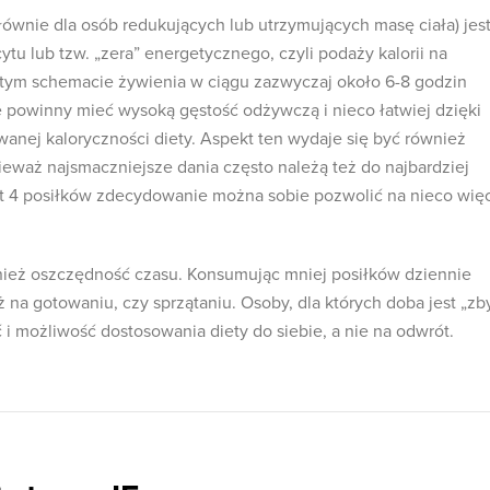
łównie dla osób redukujących lub utrzymujących masę ciała) jes
tu lub tzw. „zera” energetycznego, czyli podaży kalorii na
tym schemacie żywienia w ciągu zazwyczaj około 6-8 godzin
re powinny mieć wysoką gęstość odżywczą i nieco łatwiej dzięki
wanej kaloryczności diety. Aspekt ten wydaje się być również
ieważ najsmaczniejsze dania często należą też do najbardziej
st 4 posiłków zdecydowanie można sobie pozwolić na nieco wię
wnież oszczędność czasu. Konsumując mniej posiłków dziennie
 na gotowaniu, czy sprzątaniu. Osoby, dla których doba jest „zb
ć i możliwość dostosowania diety do siebie, a nie na odwrót.