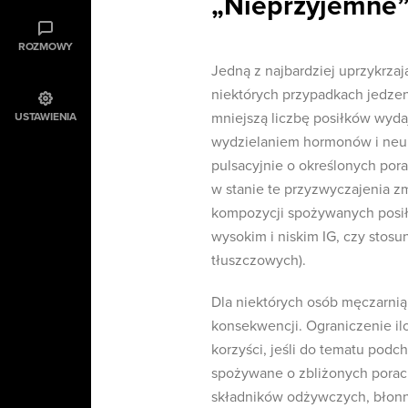
„Nieprzyjemne” 
ROZMOWY
Jedną z najbardziej uprzykrzają
niektórych przypadkach jedzeni
mniejszą liczbę posiłków wyda
USTAWIENIA
wydzielaniem hormonów i neuro
pulsacyjnie o określonych pora
w stanie te przyzwyczajenia z
kompozycji spożywanych posił
wysokim i niskim IG, czy stos
tłuszczowych).
Dla niektórych osób męczarni
konsekwencji. Ograniczenie il
korzyści, jeśli do tematu podch
spożywane o zbliżonych porach
składników odżywczych, błonni