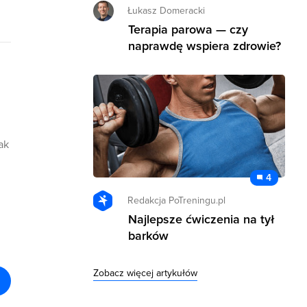
Łukasz Domeracki
Terapia parowa — czy
naprawdę wspiera zdrowie?
ak
4
Redakcja PoTreningu.pl
Najlepsze ćwiczenia na tył
barków
Zobacz więcej artykułów