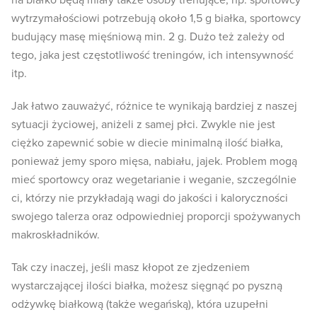
na białko będą miały także osoby trenujące, np. sportowcy
wytrzymałościowi potrzebują około 1,5 g białka, sportowcy
budujący masę mięśniową min. 2 g. Dużo też zależy od
tego, jaka jest częstotliwość treningów, ich intensywność
itp.
Jak łatwo zauważyć, różnice te wynikają bardziej z naszej
sytuacji życiowej, aniżeli z samej płci. Zwykle nie jest
ciężko zapewnić sobie w diecie minimalną ilość białka,
ponieważ jemy sporo mięsa, nabiału, jajek. Problem mogą
mieć sportowcy oraz wegetarianie i weganie, szczególnie
ci, którzy nie przykładają wagi do jakości i kaloryczności
swojego talerza oraz odpowiedniej proporcji spożywanych
makroskładników.
Tak czy inaczej, jeśli masz kłopot ze zjedzeniem
wystarczającej ilości białka, możesz sięgnąć po pyszną
odżywkę białkową (także wegańską), która uzupełni