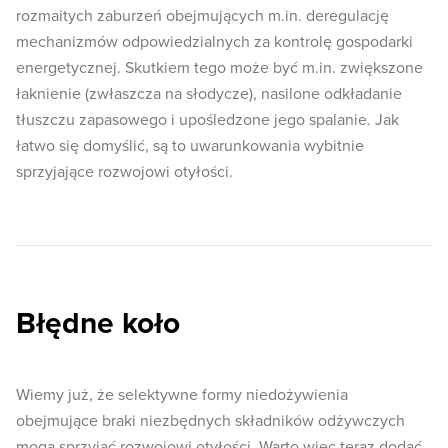
rozmaitych zaburzeń obejmujących m.in. deregulację
mechanizmów odpowiedzialnych za kontrolę gospodarki
energetycznej. Skutkiem tego może być m.in. zwiększone
łaknienie (zwłaszcza na słodycze), nasilone odkładanie
tłuszczu zapasowego i upośledzone jego spalanie. Jak
łatwo się domyślić, są to uwarunkowania wybitnie
sprzyjające rozwojowi otyłości.
Błędne koło
Wiemy już, że selektywne formy niedożywienia
obejmujące braki niezbędnych składników odżywczych
mogą sprzyjać rozwojowi otyłości. Warto więc teraz dodać,