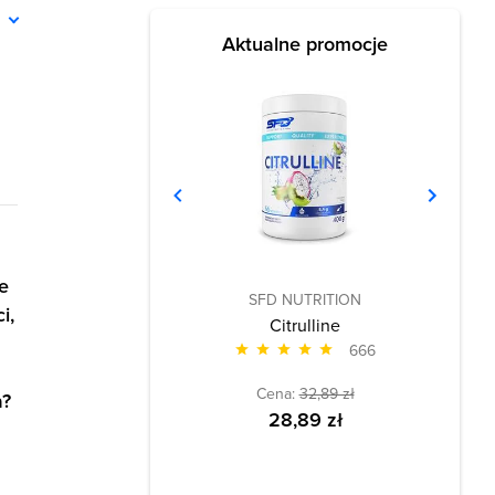
ń
Aktualne promocje
e
SFD NUTRITION
i,
Citrulline
666
Cena:
32,89 zł
a?
28,89 zł