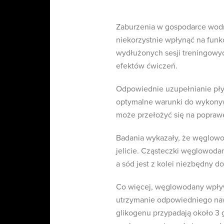
Zaburzenia w gospodarce wodn
niekorzystnie wpłynąć na funk
wydłużonych sesji treningowy
efektów ćwiczeń.
Odpowiednie uzupełnianie pł
optymalne warunki do wykony
może przełożyć się na popraw
Badania wykazały, że węglowo
jelicie. Cząsteczki węglowodan
a sód jest z kolei niezbędny do
Co więcej, węglowodany wpływ
utrzymanie odpowiedniego na
glikogenu przypadają około 3 