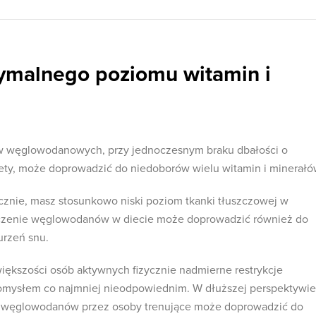
ymalnego poziomu witamin i
w węglowodanowych, przy jednoczesnym braku dbałości o
ety, może doprowadzić do niedoborów wielu witamin i minerałó
ycznie, masz stosunkowo niski poziom tkanki tłuszczowej w
iczenie węglowodanów w diecie może doprowadzić również do
urzeń snu.
ększości osób aktywnych fizycznie nadmierne restrykcje
mysłem co najmniej nieodpowiednim. W dłuższej perspektywie
e węglowodanów przez osoby trenujące może doprowadzić do