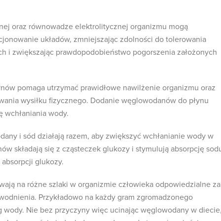
ej oraz równowadze elektrolitycznej organizmu mogą
cjonowanie układów, zmniejszając zdolności do tolerowania
ch i zwiększając prawdopodobieństwo pogorszenia założonych
ynów pomaga utrzymać prawidłowe nawilżenie organizmu oraz
wania wysiłku fizycznego. Dodanie węglowodanów do płynu
ę wchłaniania wody.
dany i sód działają razem, aby zwiększyć wchłanianie wody w
ów składają się z cząsteczek glukozy i stymulują absorpcję sod
 absorpcji glukozy.
ają na różne szlaki w organizmie człowieka odpowiedzialne za
wodnienia. Przykładowo na każdy gram zgromadzonego
g wody. Nie bez przyczyny więc ucinając węglowodany w diecie