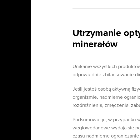
Utrzymanie opt
minerałów
Unikanie wszystkich produktó
odpowiednie zbilansowanie di
Jeśli jesteś osobą aktywną fiz
organizmie, nadmierne ogran
rozdrażnienia, zmęczenia, zab
Podsumowując, w przypadku wi
węglowodanowe wydają się po
czasu nadmierne ograniczani