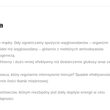
a
le mądry. Gdy ograniczamy spożycie węglowodanów – organizm
ródeł niż węglowodany – głównie z niektórych aminokwasów.
ogenezą.
chłonny i dużo mniej efektywny niż dostarczenie glukozy wraz z
owca, który regularnie intensywnie trenuje? Spadek efektywnośc
ie ilości tkanki mięśniowej.
ortowców, którym niezbędny jest stały dopływ energii w celu
ajności.