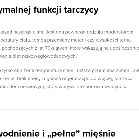
malnej funkcji tarczycy
 narząd naszego ciała. Jest ona pewnego rodzaju moderatorem
mperatury ciała, tempa przemiany materii czy wysokości tętna.
h pochodzących z lat 70-siątych, które wskazują na upośledzeni
owania diet niskowęglowodanowych.
 tylko obniżona temperatura ciała i niższa przemiana materii, al
enie, brak energii i gorsza regeneracja. Co więcej, tarczyca
m układem nerwowym, który wpływa na sportową wydajność.
odnienie i „pełne” mięśnie