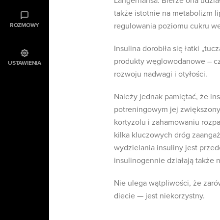
Langerhansa. Bierze ona udzia
także istotnie na metabolizm l
regulowania poziomu cukru we
ROZMOWY
Insulina dorobiła się łatki „tu
produkty węglowodanowe – częs
USTAWIENIA
rozwoju nadwagi i otyłości.
Należy jednak pamiętać, że ins
potreningowym jej zwiększon
kortyzolu i zahamowaniu rozpa
kilka kluczowych dróg zaanga
wydzielania insuliny jest prze
insulinogennie działają także 
Nie ulega wątpliwości, że zar
diecie — jest niekorzystny.