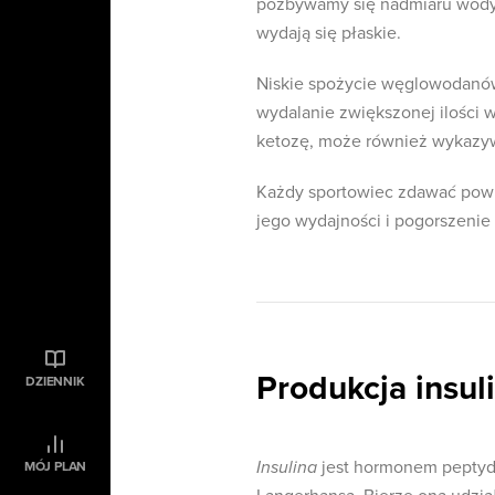
pozbywamy się nadmiaru wody
wydają się płaskie.
Niskie spożycie węglowodanów
wydalanie zwiększonej ilości 
ketozę, może również wykazyw
Każdy sportowiec zdawać powi
jego wydajności i pogorszenie
Produkcja insul
DZIENNIK
Insulina
jest hormonem peptyd
MÓJ PLAN