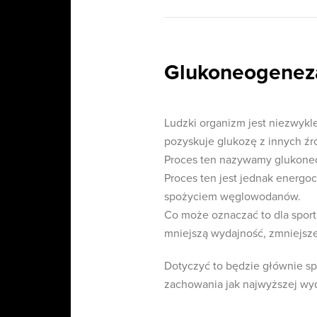
Glukoneogenez
Ludzki organizm jest niezwyk
pozyskuje glukozę z innych ź
Proces ten nazywamy glukone
Proces ten jest jednak energo
spożyciem węglowodanów.
Co może oznaczać to dla sport
mniejszą wydajność, zmniejszen
Dotyczyć to będzie głównie sp
zachowania jak najwyższej wyd