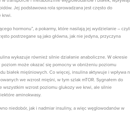
ł w transporcie i metabolizmie węglowodanów i białek, wpływaj
ipidów. Jej podstawowa rola sprowadzana jest często do
 krwi.
czącego hormonu”, a pokarmy, które nasilają jej wydzielanie – czyl
to postrzegane są jako główna, jak nie jedyna, przyczyna
ulina wykazuje również silnie działanie anaboliczne. W okresie
y poziom może okazać się pomocny w obniżeniu poziomu
du białek mięśniowych. Co więcej, insulina aktywuje i wpływa 
żowanych we wzrost mięśni, w tym szlak mTOR. Sygnałem do
de wszystkim wzrost poziomu glukozy we krwi, ale silnie
niektóre aminokwasy.
ówno niedobór, jak i nadmiar insuliny, a więc węglowodanów w