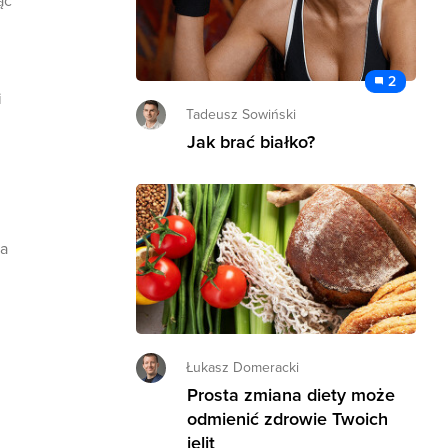
ąc
2
i
Tadeusz Sowiński
Jak brać białko?
na
Łukasz Domeracki
Prosta zmiana diety może
odmienić zdrowie Twoich
jelit