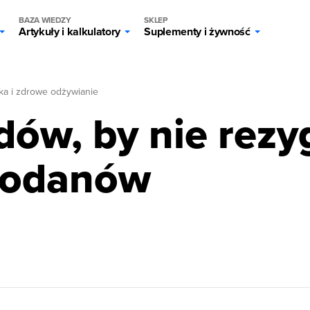
BAZA WIEDZY
SKLEP
Artykuły i kalkulatory
Suplementy i żywność
ka i zdrowe odżywianie
ów, by nie rez
wodanów