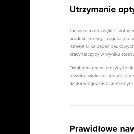
Utrzymanie opty
Tarczyca to niezwykle istotny
produkcji energii, regulacji te
Istnieje kilka badań naukowyc
pracy tarczycy w wyniku stos
Osłabiona praca tarczycy to nie
również większa senność, zmęcz
działa w zgodzie z centralny
Prawidłowe naw