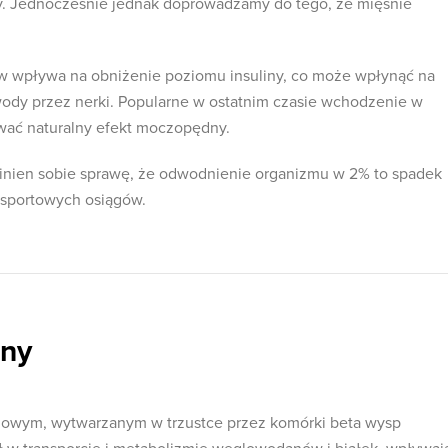
. Jednocześnie jednak doprowadzamy do tego, że mięśnie
 wpływa na obniżenie poziomu insuliny, co może wpłynąć na
wody przez nerki. Popularne w ostatnim czasie wchodzenie w
ać naturalny efekt moczopędny.
nien sobie sprawę, że odwodnienie organizmu w 2% to spadek
 sportowych osiągów.
iny
owym, wytwarzanym w trzustce przez komórki beta wysp