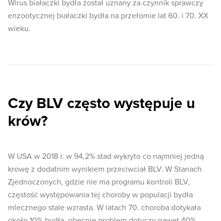
Wirus białaczki bydła został uznany za czynnik sprawczy
enzootycznej białaczki bydła na przełomie lat 60. i 70. XX
wieku.
Czy BLV często występuje u
krów?
W USA w 2018 r. w 94,2% stad wykryto co najmniej jedną
krowę z dodatnim wynikiem przeciwciał BLV. W Stanach
Zjednoczonych, gdzie nie ma programu kontroli BLV,
częstość występowania tej choroby w populacji bydła
mlecznego stale wzrasta. W latach 70. choroba dotykała
około 10% bydła, obecnie problem dotyczy nawet 40%