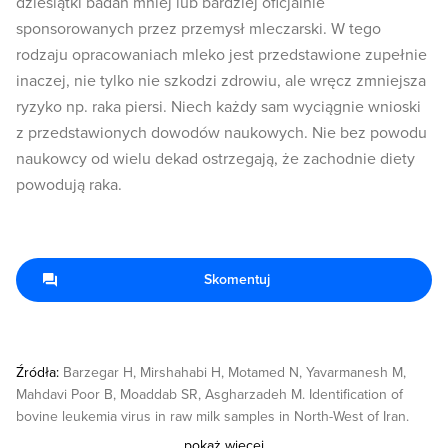
dziesiątki badań mniej lub bardziej oficjalnie
sponsorowanych przez przemysł mleczarski. W tego
rodzaju opracowaniach mleko jest przedstawione zupełnie
inaczej, nie tylko nie szkodzi zdrowiu, ale wręcz zmniejsza
ryzyko np. raka piersi. Niech każdy sam wyciągnie wnioski
z przedstawionych dowodów naukowych. Nie bez powodu
naukowcy od wielu dekad ostrzegają, że zachodnie diety
powodują raka.
Skomentuj
Źródła:
Barzegar H, Mirshahabi H, Motamed N, Yavarmanesh M,
Mahdavi Poor B, Moaddab SR, Asgharzadeh M. Identification of
bovine leukemia virus in raw milk samples in North-West of Iran.
Vet Res Forum. 2021 Spring;12(2):223-227. doi:
pokaż więcej