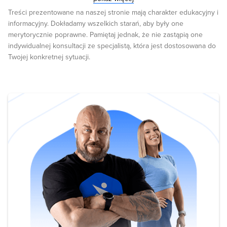
10.30466/vrf.2019.102686.2446. Epub 2021 Jun 15. PMID:
Treści prezentowane na naszej stronie mają charakter edukacyjny i
34345390; PMCID: PMC8328253. LaDronka RM, Ainsworth S,
informacyjny. Dokładamy wszelkich starań, aby były one
Wilkins MJ, Norby B, Byrem TM, Bartlett PC. Prevalence of Bovine
merytorycznie poprawne. Pamiętaj jednak, że nie zastąpią one
Leukemia Virus Antibodies in US Dairy Cattle. Vet Med Int. 2018
indywidualnej konsultacji ze specjalistą, która jest dostosowana do
Nov 11;2018:5831278. doi: 10.1155/2018/5831278. PMID: 30534354;
Twojej konkretnej sytuacji.
PMCID: PMC6252197. Wójcik A, Kiliszczyk A, Jagielska B.
Uncontrolled reactivation of EBV infection in a 26-year-old woman.
Oncol Clin Pract 2019; 15: 269–274. DOI: 10.5603/OCP.2019.0030.
Mausumi Bharadwaj, Showket Hussain, Richa Tripathi, Neha Singh,
Ravi Mehrotra, Chapter 6 - Human Papillomavirus (HPV): Diagnosis
and Treatment Editor(s): Ashish S. Verma, Anchal Singh, Animal
Biotechnology, Academic Press, 2014, Pages 95-120, ISBN
9780124160026, https://doi.org/10.1016/B978-0-12-416002-
6.00006-7. Ewa Stefanko, Tomasz Wróbel Infectious
etiopathogenesis of lymphomas
https://journals.viamedica.pl/hematology_in_clinical_practice/article/
de Quadros DL, Ribeiro VA, Rezende MA, Maté YA, Gomes MA,
Secchi K, Strottmann DM, Frandoloso R, Kreutz LC. Oncogenic viral
DNA related to human breast cancer found on cattle milk and meat.
Comp Immunol Microbiol Infect Dis. 2023 Aug 27;101:102053. doi: