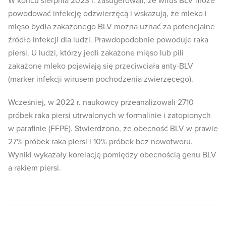
W końcu sierpnia 2023 r. zasugerowali, że wirus BLV może
powodować infekcję odzwierzęcą i wskazują, że mleko i
mięso bydła zakażonego BLV można uznać za potencjalne
źródło infekcji dla ludzi. Prawdopodobnie powoduje raka
piersi. U ludzi, którzy jedli zakażone mięso lub pili
zakażone mleko pojawiają się przeciwciała anty-BLV
(marker infekcji wirusem pochodzenia zwierzęcego).
Wcześniej, w 2022 r. naukowcy przeanalizowali 2710
próbek raka piersi utrwalonych w formalinie i zatopionych
w parafinie (FFPE). Stwierdzono, że obecność BLV w prawie
27% próbek raka piersi i 10% próbek bez nowotworu.
Wyniki wykazały korelację pomiędzy obecnością genu BLV
a rakiem piersi.