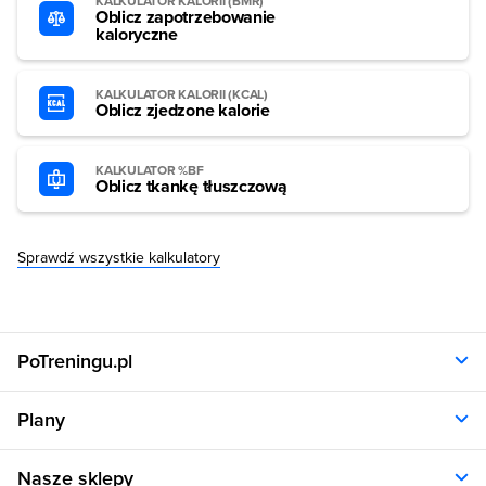
KALKULATOR KALORII (BMR)
Oblicz zapotrzebowanie
kaloryczne
KALKULATOR KALORII (KCAL)
Oblicz zjedzone kalorie
KALKULATOR %BF
Oblicz tkankę tłuszczową
Sprawdź wszystkie kalkulatory
PoTreningu.pl
O nas
Plany
Polityka prywatności
Regulamin
Opinie klientów
Nasze sklepy
RODO