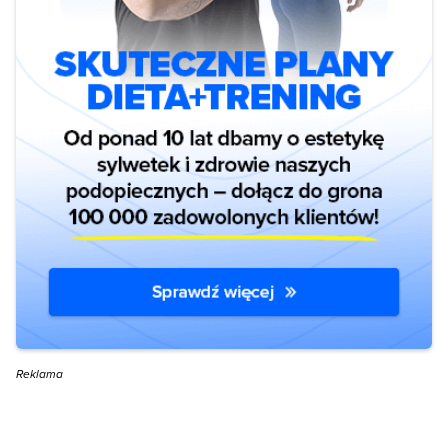
10.1016/j.cimid.2023.102053. Epub ahead of print. PMID: 37672958.
Khan Z, Abubakar M, Arshed MJ, Aslam R, Sattar S, Shah NA, Javed
S, Tariq A, Bostan N, Manzoor S. Molecular investigation of possible
relationships concerning bovine leukemia virus and breast cancer.
Sci Rep. 2022 Mar 9;12(1):4161. doi: 10.1038/s41598-022-08181-5.
PMID: 35264739; PMCID: PMC8907172.
Reklama