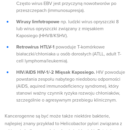
Często wirus EBV jest przyczyną nowotworów po
przeszczepach (immunosupresja).
Wirusy limfotropowe
np. ludzki wirus opryszczki 8
lub wirus opryszczki związany z mięsakiem
Kaposiego (HHV8/KSHV).
Retrowirus HTLV-1
powoduje T-komórkowe
białaczki/chłoniaka u osób dorosłych (ATLL, adult T-
cell lymphoma/leukemia).
HIV/AIDS HIV-1/-2 Mięsak Kaposiego.
HIV powoduje
powstania zespołu nabytego niedoboru odporności
(AIDS, aquired immunodeficiency syndrome), który
stanowi ważny czynnik ryzyka rozwoju chłoniaków,
szczególnie o agresywnym przebiegu klinicznym.
Kancerogenne są być może także niektóre bakterie,
najlepiej znany przykład to Helicobactor pylori związana z