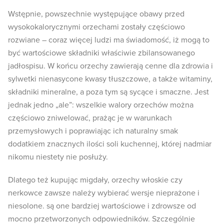
Wstępnie, powszechnie występujące obawy przed
wysokokalorycznymi orzechami zostały częściowo
rozwiane – coraz więcej ludzi ma świadomość, iż mogą to
być wartościowe składniki właściwie zbilansowanego
jadłospisu. W końcu orzechy zawierają cenne dla zdrowia i
sylwetki nienasycone kwasy tłuszczowe, a także witaminy,
składniki mineralne, a poza tym są sycące i smaczne. Jest
jednak jedno „ale”: wszelkie walory orzechów można
częściowo zniwelować, prażąc je w warunkach
przemysłowych i poprawiając ich naturalny smak
dodatkiem znacznych ilości soli kuchennej, której nadmiar
nikomu niestety nie posłuży.
Dlatego też kupując migdały, orzechy włoskie czy
nerkowce zawsze należy wybierać wersje nieprażone i
niesolone. są one bardziej wartościowe i zdrowsze od
mocno przetworzonych odpowiedników. Szczególnie