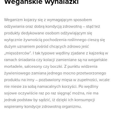
Wegańskie wynalazki
Weganizm kojarzy się z wymagającym sposobem
odżywiania oraz dobrą kondycją zdrowotną – stąd też
produkty dedykowane osobom odżywiającym się
wyłącznie żywnością pochodzenia roślinnego cieszą się
dużym uznaniem pośród chcących zdrowo jeść
„mięsożerców”. I tak typowe wędliny zjadane z kajzerką w
ramach śniadania czy kolacji zamieniane są na wegańskie
mortadele, salcesony czy boczki. Z punktu widzenia
żywieniowego zamiana jednego mocno przetworzonego
produktu na inny – pozbawiony mięsa w zupełności, wcale
nie niesie za sobą namacalnych korzyści. Po wędliny
sojowe oczywiście raz po raz sięgnąć można, nie ma
jednak podstaw by sądzić, iż dzięki ich konsumpcji
wspieramy kondycje zdrowotną organizmu.