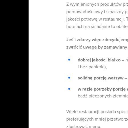
Z wymienionych produktów pr
pełnowartościowy i smaczny po
jakości potrawę w restauracji.
hotelach na śniadanie to obfite 
Jeśli zdarzy więc zdecydujemy
zwrócić uwagę by zamawiany p
dobrej jakości białko
– n
i bez panierki),
solidną porcję warzyw
– 
w razie potrzeby porcj
bądź pieczonych ziemni
Wiele restauracji posiada spec
preferujących mniej przetworz
zlustrować menu.