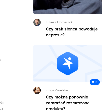
Łukasz Domeracki
Czy brak słońca powoduje
depresję?
m
i
3
Kinga Żuralska
Czy można ponownie
zamrażać rozmrożone
śli
produkty?
st