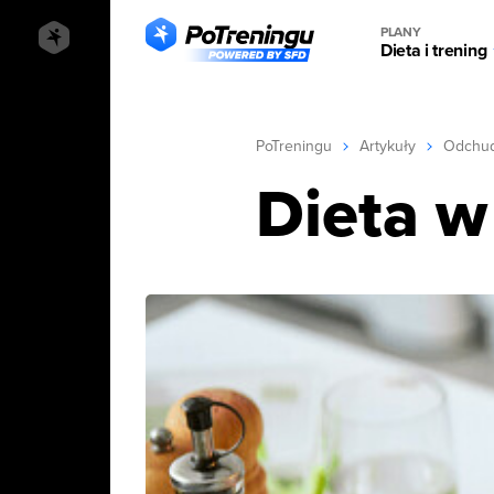
PLANY
Dieta i trening
PoTreningu
Artykuły
Odchud
Dieta w