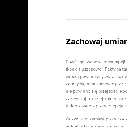
Zachowaj umiar
Powściągliwość w konsumpcji t
tkanki tłuszczowej. Fakty są t
więcej powinniśmy zwracać uw
zdarzy się nam zamówić pizzę l
nie powinno się przejadać. Po
zazwyczaj bardziej kaloryczne
jeden kawałek pizzy to opcja l
Oczywiście zamiast pizzy czy ke
jednak zdarzy się sytuacja, gd