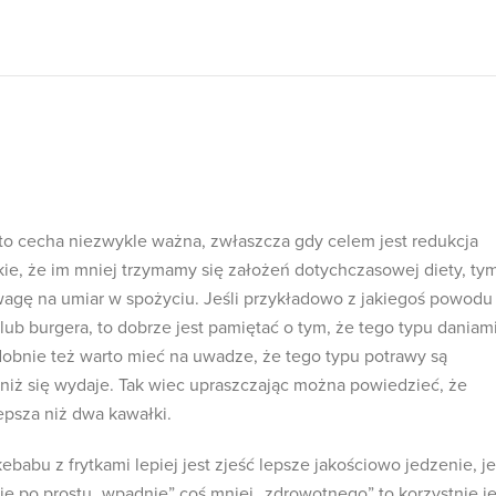
o cecha niezwykle ważna, zwłaszcza gdy celem jest redukcja
akie, że im mniej trzymamy się założeń dotychczasowej diety, ty
agę na umiar w spożyciu. Jeśli przykładowo z jakiegoś powodu
ub burgera, to dobrze jest pamiętać o tym, że tego typu daniam
dobnie też warto mieć na uwadze, że tego typu potrawy są
 niż się wydaje. Tak wiec upraszczając można powiedzieć, że
epsza niż dwa kawałki.
babu z frytkami lepiej jest zjeść lepsze jakościowo jedzenie, je
zie po prostu „wpadnie” coś mniej „zdrowotnego” to korzystnie je