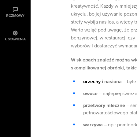
kreatywność. Każdy w mniejszy
ukryciu, bo jej używanie pozor
ROZMOWY
strefy wybija nas los, a wtedy
Warto wziąć pod uwagę, że prz
benzynowej, w restauracji cz
USTAWIENIA
wyborów i dostarczyć wymaga
W sklepach znaleźć można wie
skomplikowanej obróbki, takic
orzechy
i nasiona
– byle 
owoce
– najlepiej śwież
przetwory mleczne
– ser
pełnowartościowego biał
warzywa
– np.: pomidork