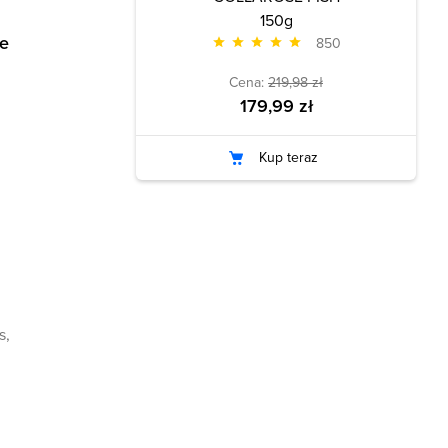
150g
ne
850
Cena:
219,98 zł
179,99 zł
Kup teraz
s,