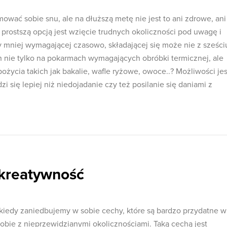
wać sobie snu, ale na dłuższą metę nie jest to ani zdrowe, ani
e prostszą opcją jest wzięcie trudnych okoliczności pod uwagę i
y mniej wymagającej czasowo, składającej się może nie z sześci
ch nie tylko na pokarmach wymagających obróbki termicznej, ale
życia takich jak bakalie, wafle ryżowe, owoce..? Możliwości jes
i się lepiej niż niedojadanie czy też posilanie się daniami z
kreatywność
ekiedy zaniedbujemy w sobie cechy, które są bardzo przydatne w
 sobie z nieprzewidzianymi okolicznościami. Taką cechą jest