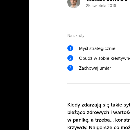
25 kwietnia 2016
Na skróty:
Myśl strategicznie
Obudź w sobie kreatywn
Zachowaj umiar
Kiedy zdarzają się takie s
bieżąco zdrowych i wartoś
w panikę, a trzeba… konstru
krzywdy. Najgorsze co może