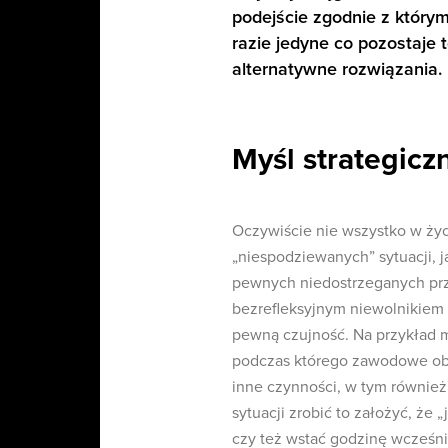
podejście zgodnie z którym
razie jedyne co pozostaje 
alternatywne rozwiązania.
Myśl strategicz
Oczywiście nie wszystko w życiu
„niespodziewanych” sytuacji, j
pewnych niedostrzeganych prze
bezrefleksyjnym niewolnikiem 
pewną czujność. Na przykład mo
podczas którego zawodowe obo
inne czynności, w tym równie
sytuacji zrobić to założyć, że
czy też wstać godzinę wcześn