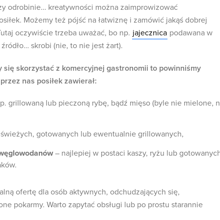
zy odrobinie… kreatywności można zaimprowizować
siłek. Możemy też pójść na łatwiznę i zamówić jakąś dobrej
 Tutaj oczywiście trzeba uważać, bo np.
jajecznica
podawana w
źródło… skrobi (nie, to nie jest żart).
 się skorzystać z komercyjnej gastronomii to powinniśmy
rzez nas posiłek zawierał:
p. grillowaną lub pieczoną rybę, bądź mięso (byle nie mielone, 
świeżych, gotowanych lub ewentualnie grillowanych,
ę węglowodanów
– najlepiej w postaci kaszy, ryżu lub gotowanyc
aków.
jalną ofertę dla osób aktywnych, odchudzających się,
one pokarmy. Warto zapytać obsługi lub po prostu starannie