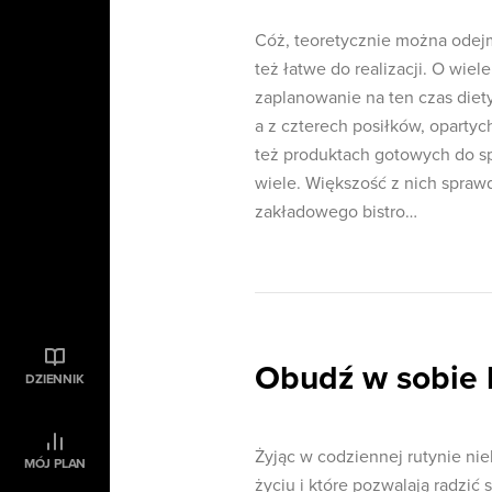
Cóż, teoretycznie można odejmo
też łatwe do realizacji. O wiel
zaplanowanie na ten czas diet
a z czterech posiłków, oparty
też produktach gotowych do spo
wiele. Większość z nich sprawdz
zakładowego bistro…
Obudź w sobie 
DZIENNIK
Żyjąc w codziennej rutynie ni
MÓJ PLAN
życiu i które pozwalają radzić