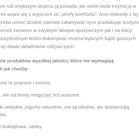
m lub większym stopniu ją posiada, ale wiele osób trzyma ją w
nie wiąże się z wyjściem ze „strefy komfortu”. Ano niekiedy z tej
 trzeba umieć działać zamiast załamywać ręce produkując
kortyzo
ecież zarówno w zwykłym sklepie spożywczym jak i na stacji
y przydrożnym bistro dokonywać można lepszych bądź gorszych
nej dawki składników odżywczych.
le produktów wysokiej jakości, które nie wymagają
h jak choćby:
nie te prażone i solone,
e, ale od biedy mogą być też suszone,
ki wiejskie, jogurty naturalne, nie są idealne, ale dostarczają
ka,
i koktajlowe, sałaty.