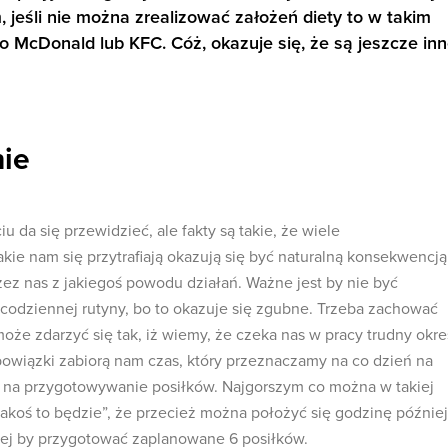
, jeśli nie można zrealizować założeń diety to w takim
to McDonald lub KFC. Cóż, okazuje się, że są jeszcze in
nie
 da się przewidzieć, ale fakty są takie, że wiele
akie nam się przytrafiają okazują się być naturalną konsekwencją
z nas z jakiegoś powodu działań. Ważne jest by nie być
codziennej rutyny, bo to okazuje się zgubne. Trzeba zachować
że zdarzyć się tak, iż wiemy, że czeka nas w pracy trudny okre
wiązki zabiorą nam czas, który przeznaczamy na co dzień na
ż na przygotowywanie posiłków. Najgorszym co można w takiej
 „jakoś to będzie”, że przecież można położyć się godzinę później
iej by przygotować zaplanowane 6 posiłków.