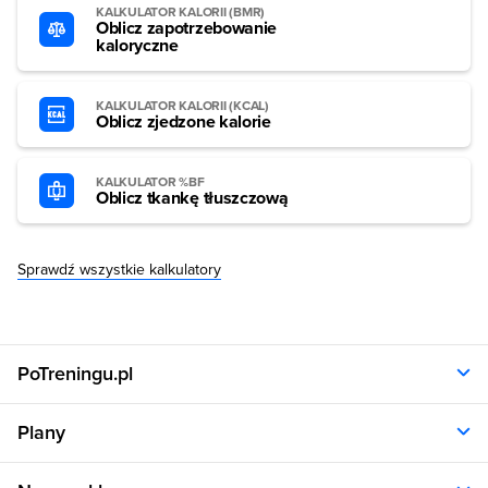
KALKULATOR KALORII (BMR)
Oblicz zapotrzebowanie
kaloryczne
KALKULATOR KALORII (KCAL)
Oblicz zjedzone kalorie
KALKULATOR %BF
Oblicz tkankę tłuszczową
Sprawdź wszystkie kalkulatory
PoTreningu.pl
O nas
Plany
Polityka prywatności
Regulamin
Opinie klientów