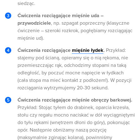
siedząc.
Ćwiczenia rozciągające mięśnie uda –
przywodziciele
, np. szpagat poprzeczny (klasyczne
ćwiczenie – szeroki rozkrok, pogłębiamy rozciągając
mięśnie ud).
Ćwiczenia rozciągające
mięśnie łydek
.
Przykład:
stajemy pod ścianą, opieramy się o nią rękoma, nie
przemieszczając rąk, odchodzimy stopami na taką
odległość, by poczuć mocne napięcie w łydkach
(cała stopa ma mieć kontakt z podłożem!). W pozycji
rozciągania wytrzymujemy 20-30 sekund.
Ćwiczenia rozciągające mięśnie obręczy barkowej.
Przykład: Stojąc tyłem do drabinek, oparcia krzesła,
stołu czy regału mocno naciskać w dół wyciągniętymi
do tyłu rękami (wnętrzem dłoni do góry), pokonując
opór. Następnie obniżamy naszą pozycję
(maksymalnie zginając kolana), powinniśmy