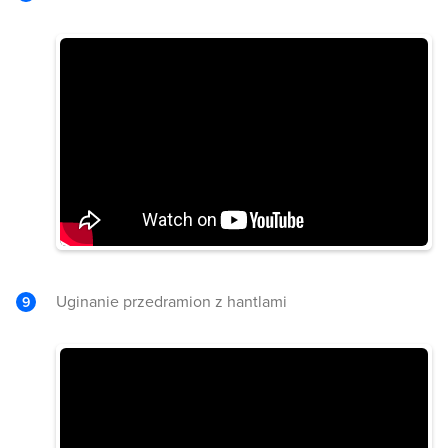
Uginanie przedramion z hantlami