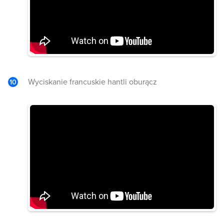
Wyciskanie francuskie hantli oburącz