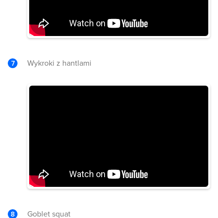
Wykroki z hantlami
Goblet squat