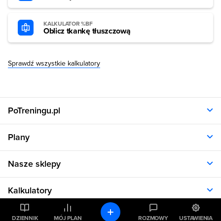
KALKULATOR %BF
Oblicz tkankę tłuszczową
Sprawdź wszystkie kalkulatory
PoTreningu.pl
O nas
Plany
Polityka prywatności
Regulamin
Opinie klientów
Nasze sklepy
RODO
Plany dla kobiet
Aplikacja
Plany dla mężczyzn
Sklep.sfd.pl
Dane kontaktowe
Kalkulatory
Plany dietetyczne
Allnutrition.pl
Plany treningowe
Allnutrition.cz
Kalkulator BMI
Cennik
Pomoc
DZIENNIK
MÓJ PLAN
ROZMOWY
USTAWIENIA
Allnutrition.sk