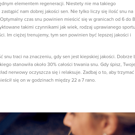
ędnym elementem regeneracji. Niestety nie ma takiego
 zastąpić nam dobrej jakości sen. Nie tylko liczy się ilość snu na
. Optymalny czas snu powinien mieścić się w granicach od 6 do 8
dyktowane takimi czynnikami jak wiek, rodzaj uprawianego sportu
ci. Im ciężej trenujemy, tym sen powinien być lepszej jakości i
ć snu traci na znaczeniu, gdy sen jest kiepskiej jakości. Dobrze 
okiego stanowiła około 30% całości trwania snu. Gdy śpisz, Twoj
kład nerwowy oczyszcza się i relaksuje. Zadbaj o to, aby trzymać
mieścił się on w godzinach między 22 a 7 rano.