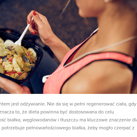
m jest odżywianie. Nie da się w pełni regenerować ciała, gdy
Oznacza to, że dieta powinna być dostosowana do celu
ość białka, węglowodanów i tłuszczu ma kluczowe znaczenie dl
ło potrzebuje pełnowartościowego białka, żeby mogło czerpać z