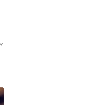
,
by
e