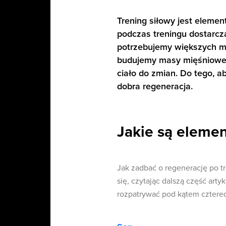
Trening siłowy jest elemen
podczas treningu dostarcz
potrzebujemy większych mi
budujemy masy mięśniowej
ciało do zmian. Do tego, a
dobra regeneracja.
Jakie są elemen
Jak zadbać o regenerację po 
się, czytając dalszą część art
rozpatrywać pod kątem cztere