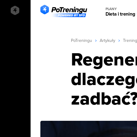
PLANY
Dieta i trening
PoTreningu
Artykuły
Trenin
Regener
dlaczego
zadbać