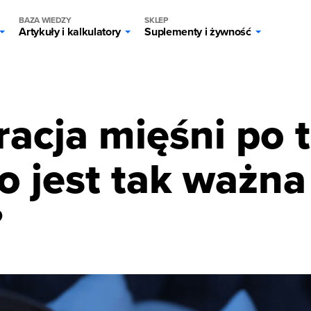
BAZA WIEDZY
SKLEP
Artykuły i kalkulatory
Suplementy i żywność
g
acja mięśni po 
 jest tak ważna 
?