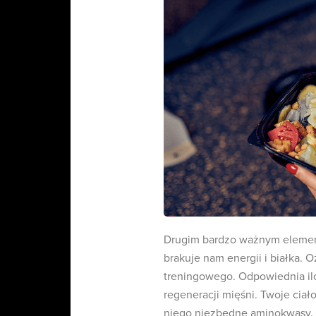
Drugim bardzo ważnym elemente
brakuje nam energii i białka. 
treningowego. Odpowiednia il
regeneracji mięśni. Twoje cia
niego niezbędne aminokwasy.