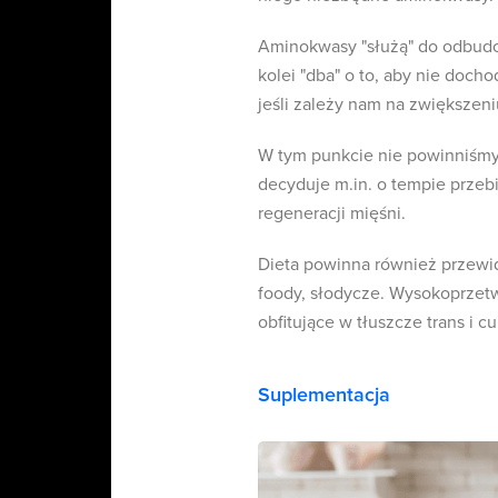
Aminokwasy "służą" do odbud
kolei "dba" o to, aby nie doch
jeśli zależy nam na zwiększen
W tym punkcie nie powinniśmy 
decyduje m.in. o tempie przebi
regeneracji mięśni.
Dieta powinna również przewid
foody, słodycze. Wysokoprzetw
obfitujące w tłuszcze trans i 
Suplementacja