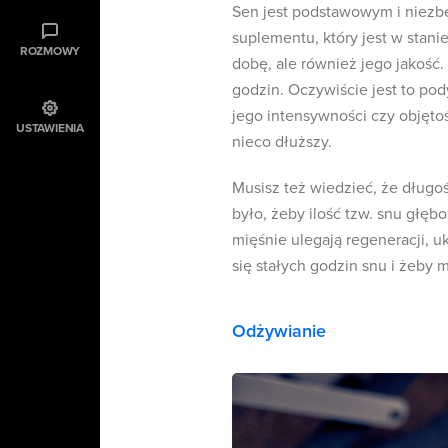
Sen jest podstawowym i niezb
suplementu, który jest w stanie
ROZMOWY
dobę, ale również jego jakość
godzin. Oczywiście jest to po
jego intensywności czy objętoś
USTAWIENIA
nieco dłuższy.
Musisz też wiedzieć, że długoś
było, żeby ilość tzw. snu głęb
mięśnie ulegają regeneracji, u
się stałych godzin snu i żeby 
Odżywianie