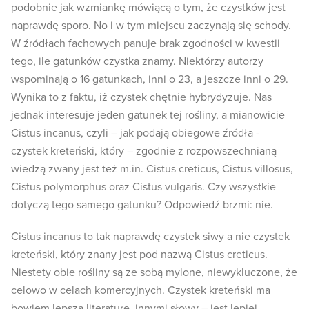
podobnie jak wzmiankę mówiącą o tym, że czystków jest
naprawdę sporo. No i w tym miejscu zaczynają się schody.
W źródłach fachowych panuje brak zgodności w kwestii
tego, ile gatunków czystka znamy. Niektórzy autorzy
wspominają o 16 gatunkach, inni o 23, a jeszcze inni o 29.
Wynika to z faktu, iż czystek chętnie hybrydyzuje. Nas
jednak interesuje jeden gatunek tej rośliny, a mianowicie
Cistus incanus, czyli – jak podają obiegowe źródła -
czystek kreteński, który – zgodnie z rozpowszechnianą
wiedzą zwany jest też m.in. Cistus creticus, Cistus villosus,
Cistus polymorphus oraz Cistus vulgaris. Czy wszystkie
dotyczą tego samego gatunku? Odpowiedź brzmi: nie.
Cistus incanus to tak naprawdę czystek siwy a nie czystek
kreteński, który znany jest pod nazwą Cistus creticus.
Niestety obie rośliny są ze sobą mylone, niewykluczone, że
celowo w celach komercyjnych. Czystek kreteński ma
bowiem lepszą literaturę, innymi słowy – jest lepiej