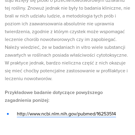
stąd wzięły się plotki o przeciwnowotworowym działaniu
tej rośliny. Znowuż jednak nie były to badania kliniczne, nie
brali w nich udziału ludzie, a metodologia tych prób i
poziom ich zaawansowania absolutnie nie uprawnia
twierdzenia, zgodnie z którym czystek może wspomagać
leczenie chorób nowotworowych czy im zapobiegać.
Należy wiedzieć, że w badaniach in vitro wiele substancji
zawartych w roślinach posiada właściwości cytotoksyczne.
W praktyce jednak, bardzo nieliczna część z nich okazuje
się mieć choćby potencjalne zastosowanie w profilaktyce i
leczeniu nowotworów.
Przykładowe badanie dotyczące powyższego
zagadnienia poniżej:
http://www.ncbi.nlm.nih.gov/pubmed/16253514