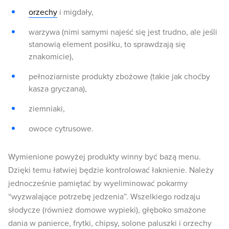
orzechy
i migdały,
warzywa (nimi samymi najeść się jest trudno, ale jeśli
stanowią element posiłku, to sprawdzają się
znakomicie),
pełnoziarniste produkty zbożowe (takie jak choćby
kasza gryczana),
ziemniaki,
owoce cytrusowe.
Wymienione powyżej produkty winny być bazą menu.
Dzięki temu łatwiej będzie kontrolować łaknienie. Należy
jednocześnie pamiętać by wyeliminować pokarmy
“wyzwalające potrzebę jedzenia”. Wszelkiego rodzaju
słodycze (również domowe wypieki), głęboko smażone
dania w panierce, frytki, chipsy, solone paluszki i orzechy