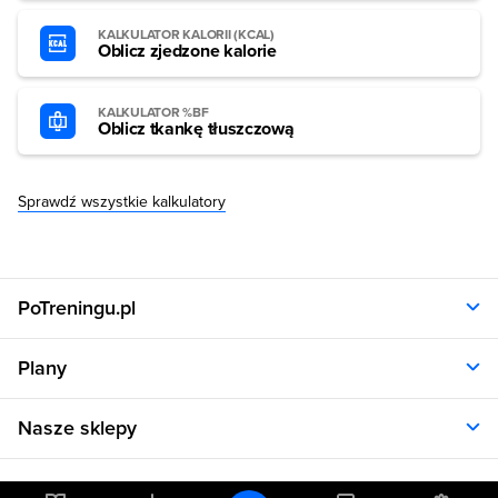
KALKULATOR KALORII (KCAL)
Oblicz zjedzone kalorie
KALKULATOR %BF
Oblicz tkankę tłuszczową
Sprawdź wszystkie kalkulatory
PoTreningu.pl
O nas
Plany
Polityka prywatności
Regulamin
Opinie klientów
Nasze sklepy
RODO
Plany dla kobiet
Aplikacja
Plany dla mężczyzn
Sklep.sfd.pl
Dane kontaktowe
Kalkulatory
Plany dietetyczne