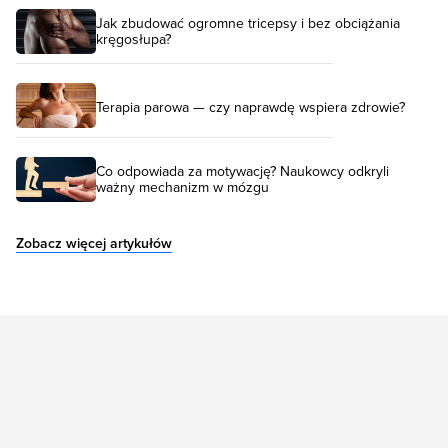
Jak zbudować ogromne tricepsy i bez obciążania
kręgosłupa?
Terapia parowa — czy naprawdę wspiera zdrowie?
Co odpowiada za motywację? Naukowcy odkryli
ważny mechanizm w mózgu
Zobacz więcej artykułów