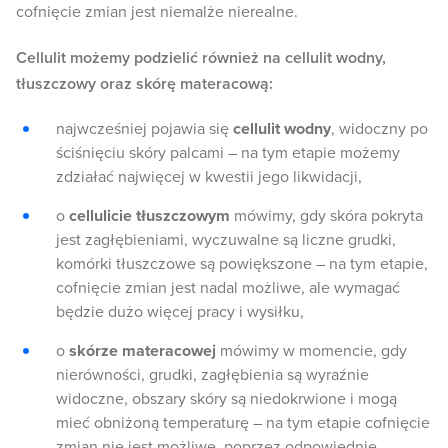
cofnięcie zmian jest niemalże nierealne.
Cellulit możemy podzielić również na cellulit wodny,
tłuszczowy oraz skórę materacową:
najwcześniej pojawia się
cellulit wodny
, widoczny po
ściśnięciu skóry palcami – na tym etapie możemy
zdziałać najwięcej w kwestii jego likwidacji,
o
cellulicie tłuszczowym
mówimy, gdy skóra pokryta
jest zagłębieniami, wyczuwalne są liczne grudki,
komórki tłuszczowe są powiększone – na tym etapie,
cofnięcie zmian jest nadal możliwe, ale wymagać
będzie dużo więcej pracy i wysiłku,
o
skórze materacowej
mówimy w momencie, gdy
nierówności, grudki, zagłębienia są wyraźnie
widoczne, obszary skóry są niedokrwione i mogą
mieć obniżoną temperaturę – na tym etapie cofnięcie
zmian nie jest możliwe, poprzez odpowiednie