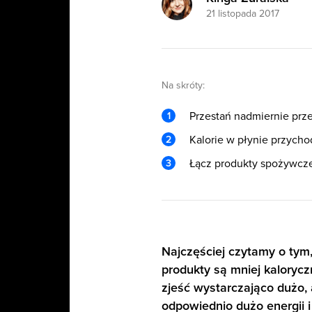
21 listopada 2017
Na skróty:
Przestań nadmiernie prz
Kalorie w płynie przych
Łącz produkty spożywcz
Najczęściej czytamy o tym, 
produkty są mniej kalorycz
zjeść wystarczająco dużo,
odpowiednio dużo energii i