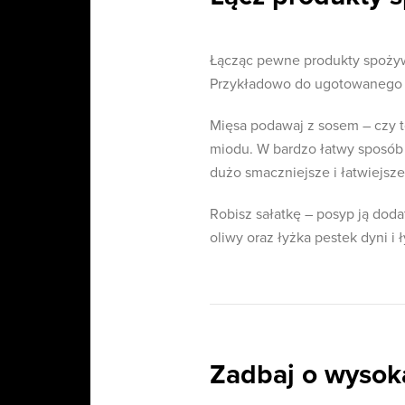
Łącząc pewne produkty spożyw
Przykładowo do ugotowanego r
Mięsa podawaj z sosem – czy to
miodu. W bardzo łatwy sposób 
dużo smaczniejsze i łatwiejsze
Robisz sałatkę – posyp ją doda
oliwy oraz łyżka pestek dyni i
Zadbaj o wysok