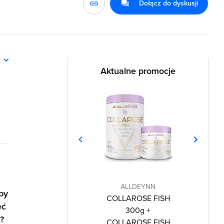
Dołącz do dyskusji
ń
Aktualne promocje
ALLDEYNN
by
COLLAROSE FISH
eć
300g +
?
COLLAROSE FISH