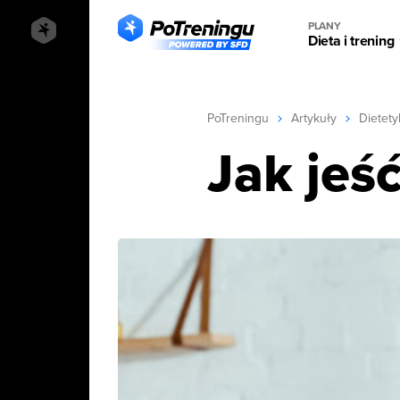
PLANY
Dieta i trening
PoTreningu
Artykuły
Dietety
Jak jeś