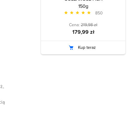
150g
850
Cena:
219,98 zł
179,99 zł
Kup teraz
ż,
cią