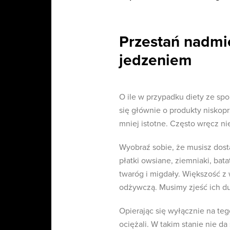
Przestań nadmi
jedzeniem
O ile w przypadku diety ze spo
się głównie o produkty niskopr
mniej istotne. Często wręcz n
Wyobraź sobie, że musisz dost
płatki owsiane, ziemniaki, bata
twaróg i migdały. Większość z
odżywczą. Musimy zjeść ich duż
Opierając się wyłącznie na te
ociężali. W takim stanie nie d