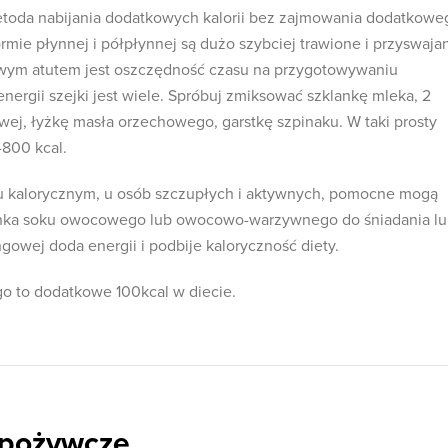
metoda nabijania dodatkowych kalorii bez zajmowania dodatkowe
ormie płynnej i półpłynnej są dużo szybciej trawione i przyswaja
wym atutem jest oszczędność czasu na przygotowywaniu
ergii szejki jest wiele. Spróbuj zmiksować szklankę mleka, 2
wej, łyżkę masła orzechowego, garstkę szpinaku. W taki prosty
800 kcal.
 kalorycznym, u osób szczupłych i aktywnych, pomocne mogą
lanka soku owocowego lub owocowo-warzywnego do śniadania l
ngowej doda energii i podbije kaloryczność diety.
 to dodatkowe 100kcal w diecie.
spożywcze