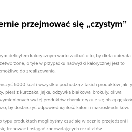
ernie przejmować się „czystym”
rym deficytem kalorycznym warto zadbać o to, by dieta opierała
zetworzone, o tyle w przypadku nadwyżki kalorycznej jest to
iemożliwe do zrealizowania.
arczyć 5000 kcal i wszystkie pochodzą z takich produktów jak ry
ty, pierś z kurczaka, jajka, odżywka białkowa, brokuły, oliwa,
 wymienionych wyżej produktów charakteryzuje się niską gęstoś
o, by dostarczyć odpowiednią ilość kalorii i makroskładników.
go typu produktach moglibyśmy czuć się wiecznie przejedzeni i
a się trenować i osiągać zadowalających rezultatów.