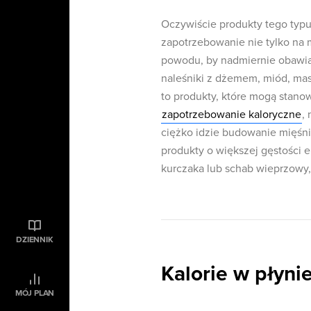
Oczywiście produkty tego typu
zapotrzebowanie nie tylko na 
powodu, by nadmiernie obawiać
naleśniki z dżemem, miód, mas
to produkty, które mogą stano
zapotrzebowanie kaloryczne
,
ciężko idzie budowanie mięśni 
produkty o większej gęstości e
kurczaka lub schab wieprzowy, 
DZIENNIK
Kalorie w płyn
MÓJ PLAN