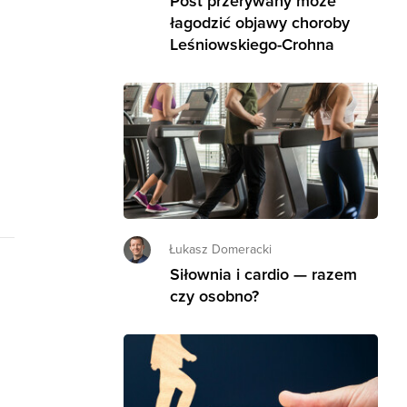
Post przerywany może
łagodzić objawy choroby
Leśniowskiego-Crohna
Łukasz Domeracki
Siłownia i cardio — razem
czy osobno?