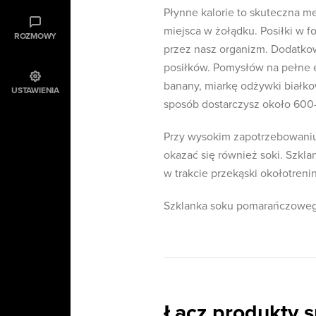
Płynne kalorie to skuteczna 
miejsca w żołądku. Posiłki w f
ROZMOWY
przez nasz organizm. Dodatko
posiłków. Pomysłów na pełne en
banany, miarkę odżywki białko
USTAWIENIA
sposób dostarczysz około 600-
Przy wysokim zapotrzebowaniu
okazać się również soki. Szk
w trakcie przekąski okołotreni
Szklanka soku pomarańczowego
Łącz produkty 