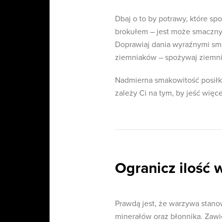
Dbaj o to by potrawy, które s
brokułem – jest może smaczny,
Doprawiaj dania wyraźnymi sma
ziemniaków – spożywaj ziemniak
Nadmierna smakowitość posiłkó
zależy Ci na tym, by jeść więc
Ogranicz ilość 
Prawdą jest, że warzywa stanow
minerałów oraz błonnika. Zawi