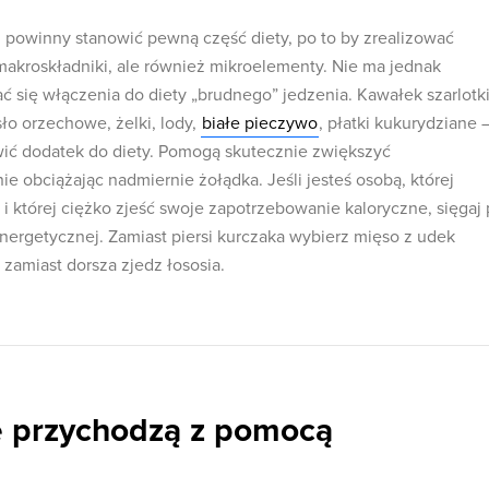
 powinny stanowić pewną część diety, po to by zrealizować
makroskładniki, ale również mikroelementy. Nie ma jednak
 się włączenia do diety „brudnego” jedzenia. Kawałek szarlotki
ło orzechowe, żelki, lody,
białe pieczywo
, płatki kukurydziane 
wić dodatek do diety. Pomogą skutecznie zwiększyć
 nie obciążając nadmiernie żołądka. Jeśli jesteś osobą, której
i której ciężko zjeść swoje zapotrzebowanie kaloryczne, sięgaj
nergetycznej. Zamiast piersi kurczaka wybierz mięso z udek
zamiast dorsza zjedz łososia.
ie przychodzą z pomocą