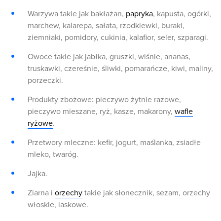
Warzywa takie jak bakłażan,
papryka
, kapusta, ogórki,
marchew, kalarepa, sałata, rzodkiewki, buraki,
ziemniaki, pomidory, cukinia, kalafior, seler, szparagi.
Owoce takie jak jabłka, gruszki, wiśnie, ananas,
truskawki, czereśnie, śliwki, pomarańcze, kiwi, maliny,
porzeczki.
Produkty zbożowe: pieczywo żytnie razowe,
pieczywo mieszane, ryż, kasze, makarony,
wafle
ryżowe
.
Przetwory mleczne: kefir, jogurt, maślanka, zsiadłe
mleko, twaróg.
Jajka.
Ziarna i
orzechy
takie jak słonecznik, sezam, orzechy
włoskie, laskowe.