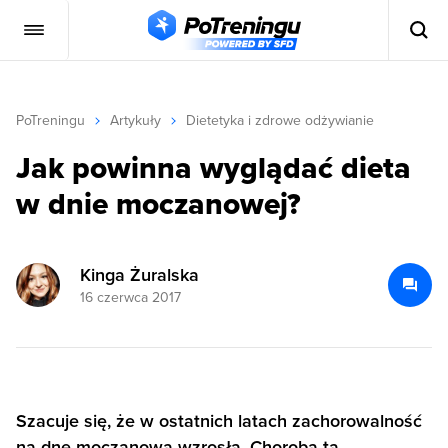
PoTreningu
Artykuły
Dietetyka i zdrowe odżywianie
Jak powinna wyglądać dieta
w dnie moczanowej?
Kinga Żuralska
16 czerwca 2017
Szacuje się, że w ostatnich latach zachorowalność
na dnę moczanową wzrosła. Choroba ta