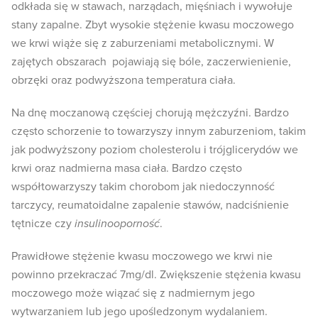
odkłada się w stawach, narządach, mięśniach i wywołuje
stany zapalne. Zbyt wysokie stężenie kwasu moczowego
we krwi wiąże się z zaburzeniami metabolicznymi. W
zajętych obszarach pojawiają się bóle, zaczerwienienie,
obrzęki oraz podwyższona temperatura ciała.
Na dnę moczanową częściej chorują mężczyźni. Bardzo
często schorzenie to towarzyszy innym zaburzeniom, takim
jak podwyższony poziom cholesterolu i trójglicerydów we
krwi oraz nadmierna masa ciała. Bardzo często
współtowarzyszy takim chorobom jak niedoczynność
tarczycy, reumatoidalne zapalenie stawów, nadciśnienie
tętnicze czy
insulinooporność
.
Prawidłowe stężenie kwasu moczowego we krwi nie
powinno przekraczać 7mg/dl. Zwiększenie stężenia kwasu
moczowego może wiązać się z nadmiernym jego
wytwarzaniem lub jego upośledzonym wydalaniem.