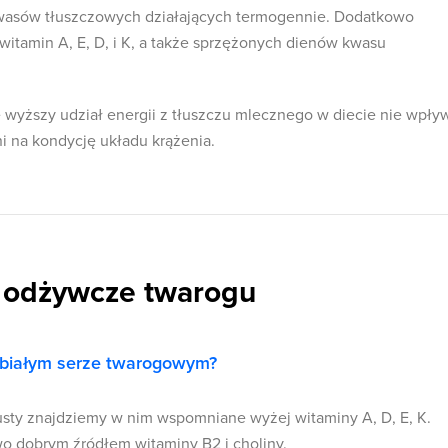
wasów tłuszczowych działających termogennie. Dodatkowo
itamin A, E, D, i K, a także sprzężonych dienów kwasu
wyższy udział energii z tłuszczu mlecznego w diecie nie wpły
i na kondycję układu krążenia.
 odżywcze twarogu
 białym serze twarogowym?
 tłusty znajdziemy w nim wspomniane wyżej witaminy A, D, E, K.
o dobrym źródłem witaminy B2 i choliny.