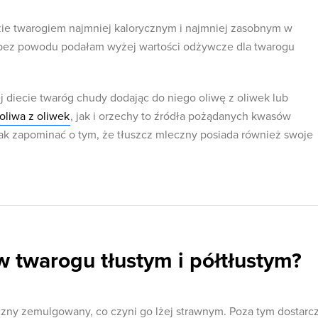
ie twarogiem najmniej kalorycznym i najmniej zasobnym w
e bez powodu podałam wyżej wartości odżywcze dla twarogu
 diecie twaróg chudy dodając do niego oliwę z oliwek lub
oliwa z oliwek
, jak i orzechy to źródła pożądanych kwasów
ak zapominać o tym, że tłuszcz mleczny posiada również swoje
 twarogu tłustym i półtłustym?
zny zemulgowany, co czyni go lżej strawnym. Poza tym dostarc