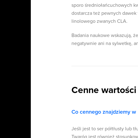
sporo średniołańcuchowych k
dostarcza też pewnych dawek w
linolowego zwanych CLA.
Badania naukowe wskazują, że 
negatywnie ani na sylwetkę, an
Cenne wartości
Co cennego znajdziemy w
Jeśli jest to ser półtłusty lub
Twaróg jest również stosunkow