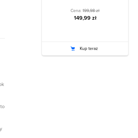
Cena:
199,98 zł
149,99 zł
Kup teraz
ok
to
y