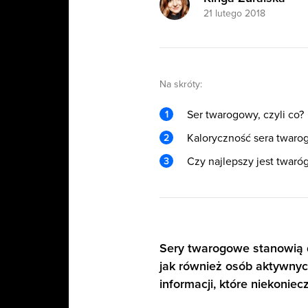
21 lutego 2018
Na skróty:
Ser twarogowy, czyli co?
Kaloryczność sera twar
Czy najlepszy jest twaró
Sery twarogowe stanowią d
jak również osób aktywnyc
informacji, które niekonie