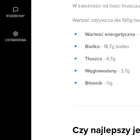
W zależności od ilości tłuszcz
ROZMOWY
Wartość odżywcza dla 100g twa
Wartość energetyczna
- 
USTAWIENIA
Białko
- 18,7g białko
Tłuszcz
- 4,7g
Węglowodany
- 3,7g
Błonnik
- 0g
Czy najlepszy j