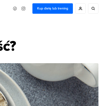
Kup dietę lub trening
ść?