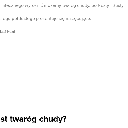
u mlecznego wyróżnić możemy twaróg chudy, półtłusty i tłusty.
rogu półtłustego prezentuje się następująco:
133 kcal
est twaróg chudy?