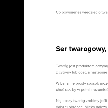
Co powinieneś wiedzieć o twa
Ser twarogowy, 
Twaróg jest produktem otrzym
z cytryny lub ocet, a następnie
W banalnie prosty sposób moż
choć raz, by w pełni zrozumieć
Najlepszy twaróg zrobimy jeś
dalszej obróbce. Mleko należ