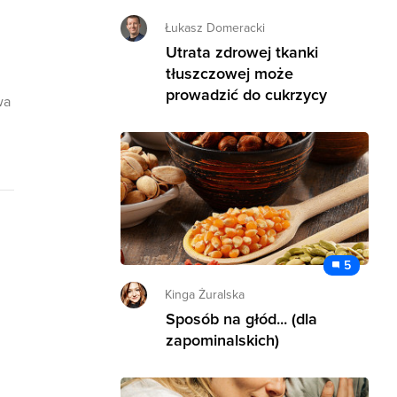
Łukasz Domeracki
Utrata zdrowej tkanki
tłuszczowej może
prowadzić do cukrzycy
wa
5
Kinga Żuralska
Sposób na głód... (dla
zapominalskich)