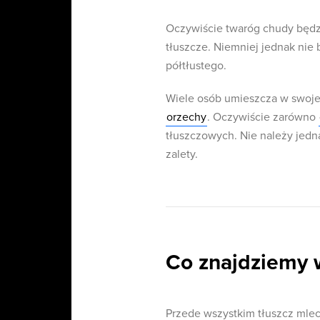
Oczywiście twaróg chudy będz
tłuszcze. Niemniej jednak ni
półtłustego.
Wiele osób umieszcza w swojej
orzechy
. Oczywiście zarówno
tłuszczowych. Nie należy jedn
zalety.
Co znajdziemy w
Przede wszystkim tłuszcz mlec