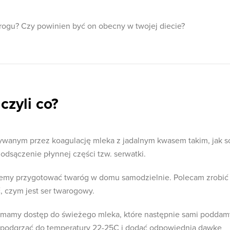
rogu? Czy powinien być on obecny w twojej diecie?
czyli co?
ywanym przez koagulację mleka z jadalnym kwasem takim, jak s
 odsączenie płynnej części tzw. serwatki.
emy przygotować twaróg w domu samodzielnie. Polecam zrobić 
, czym jest ser twarogowy.
li mamy dostęp do świeżego mleka, które następnie sami poddam
y podgrzać do temperatury 22-25C i dodać odpowiednią dawkę