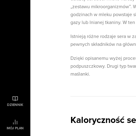
„zestawu mikroorganizmów”. Wa
godzinach w mleku powstaje s
gazy lub lnianej tkaniny. W t
Istnieją różne rodzaje sera w 
pewnych składników na główn
Dzięki opisanemu wyżej proce
podpuszczkowy. Drugi typ twar
maślanki.
DZIENNIK
Kaloryczność s
MÓJ PLAN