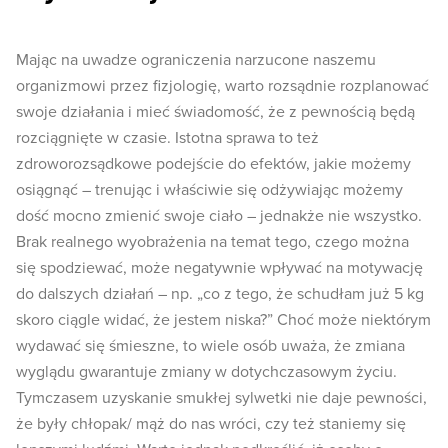
Mając na uwadze ograniczenia narzucone naszemu
organizmowi przez fizjologię, warto rozsądnie rozplanować
swoje działania i mieć świadomość, że z pewnością będą
rozciągnięte w czasie. Istotna sprawa to też
zdroworozsądkowe podejście do efektów, jakie możemy
osiągnąć – trenując i właściwie się odżywiając możemy
dość mocno zmienić swoje ciało – jednakże nie wszystko.
Brak realnego wyobrażenia na temat tego, czego można
się spodziewać, może negatywnie wpływać na motywację
do dalszych działań – np. „co z tego, że schudłam już 5 kg
skoro ciągle widać, że jestem niska?” Choć może niektórym
wydawać się śmieszne, to wiele osób uważa, że zmiana
wyglądu gwarantuje zmiany w dotychczasowym życiu.
Tymczasem uzyskanie smukłej sylwetki nie daje pewności,
że były chłopak/ mąż do nas wróci, czy też staniemy się