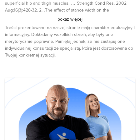
superficial hip and thigh muscles. „ J Strength Cond Res. 2002
Aug;16(3):428-32. 2. „The effect of stance width on the
electromyographical activity of eight superficial thigh muscles
pokaż więcej
during back squat with different bar loads.” J Strength Cond Res.
Treści prezentowane na naszej stronie mają charakter edukacyjny i
2009 Jan;23(1):246-50. 3. „Stance width and bar load effects on leg
informacyjny. Dokładamy wszelkich starań, aby były one
muscle activity during the parallel squat”, McCaw and Melrose,
merytorycznie poprawne. Pamiętaj jednak, że nie zastąpią one
Medicine and Science in Sports and Exercise, 1999
indywidualnej konsultacji ze specjalistą, która jest dostosowana do
http://www.ncbi.nlm.nih.gov/pubmed/10188748 4. „Effect of foot
Twojej konkretnej sytuacji.
position on the electromyographical activity of the superficial
quadriceps muscles during the parallel squat and knee extension”
Signorile, Kwiatkowski, Caruso and Robertson, Journal of Strength
and Conditioning Research, 1995 5. „High- and low- bar squatting
techniques during weight-training” Wretenberg, Feng and
Arborelius, Medicine and Science in Sports and Exercise, 1996 6.
http://www.sfd.pl/Jak_zbudowa%C4%87_silne_nogi_i_zdrowe_kolana-
t757125.html 7.
http://www.thegaragegymonline.com/2012/02/14/reading-research-
the-effect-of-back-squat-depth-on-the-emg-activity-of-4-superficial-
hip-and-thigh-muscles/