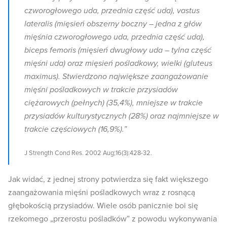
czworogłowego uda, przednia część uda), vastus
lateralis (mięsień obszerny boczny – jedna z głów
mięśnia czworogłowego uda, przednia część uda),
biceps femoris (mięsień dwugłowy uda – tylna część
mięśni uda) oraz mięsień pośladkowy, wielki (gluteus
maximus). Stwierdzono największe zaangażowanie
mięśni pośladkowych w trakcie przysiadów
ciężarowych (pełnych) (35,4%), mniejsze w trakcie
przysiadów kulturystycznych (28%) oraz najmniejsze w
trakcie częściowych (16,9%).”
J Strength Cond Res. 2002 Aug;16(3):428-32.
Jak widać, z jednej strony potwierdza się fakt większego
zaangażowania mięśni pośladkowych wraz z rosnącą
głębokością przysiadów. Wiele osób panicznie boi się
rzekomego „przerostu pośladków” z powodu wykonywania