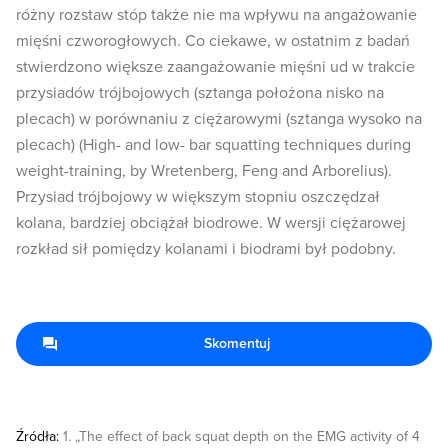
różny rozstaw stóp także nie ma wpływu na angażowanie
mięśni czworogłowych. Co ciekawe, w ostatnim z badań
stwierdzono większe zaangażowanie mięśni ud w trakcie
przysiadów trójbojowych (sztanga położona nisko na
plecach) w porównaniu z ciężarowymi (sztanga wysoko na
plecach) (High- and low- bar squatting techniques during
weight-training, by Wretenberg, Feng and Arborelius).
Przysiad trójbojowy w większym stopniu oszczędzał
kolana, bardziej obciążał biodrowe. W wersji ciężarowej
rozkład sił pomiędzy kolanami i biodrami był podobny.
Skomentuj
Źródła:
1. „The effect of back squat depth on the EMG activity of 4