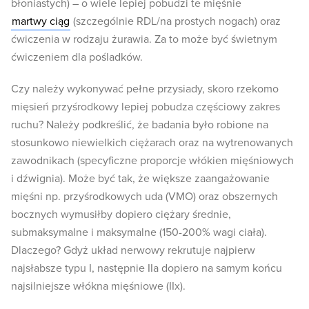
błoniastych) – o wiele lepiej pobudzi te mięśnie
martwy ciąg
(szczególnie RDL/na prostych nogach) oraz
ćwiczenia w rodzaju żurawia. Za to może być świetnym
ćwiczeniem dla pośladków.
Czy należy wykonywać pełne przysiady, skoro rzekomo
mięsień przyśrodkowy lepiej pobudza częściowy zakres
ruchu? Należy podkreślić, że badania było robione na
stosunkowo niewielkich ciężarach oraz na wytrenowanych
zawodnikach (specyficzne proporcje włókien mięśniowych
i dźwignia). Może być tak, że większe zaangażowanie
mięśni np. przyśrodkowych uda (VMO) oraz obszernych
bocznych wymusiłby dopiero ciężary średnie,
submaksymalne i maksymalne (150-200% wagi ciała).
Dlaczego? Gdyż układ nerwowy rekrutuje najpierw
najsłabsze typu I, następnie IIa dopiero na samym końcu
najsilniejsze włókna mięśniowe (IIx).