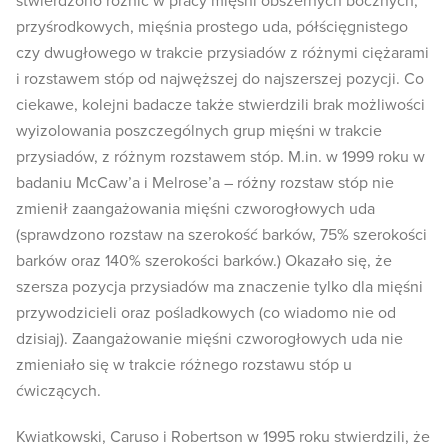
stwierdzono różnic w pracy mięśni obszernych bocznych,
przyśrodkowych, mięśnia prostego uda, półścięgnistego
czy dwugłowego w trakcie przysiadów z różnymi ciężarami
i rozstawem stóp od najwęższej do najszerszej pozycji. Co
ciekawe, kolejni badacze także stwierdzili brak możliwości
wyizolowania poszczególnych grup mięśni w trakcie
przysiadów, z różnym rozstawem stóp. M.in. w 1999 roku w
badaniu McCaw’a i Melrose’a – różny rozstaw stóp nie
zmienił zaangażowania mięśni czworogłowych uda
(sprawdzono rozstaw na szerokość barków, 75% szerokości
barków oraz 140% szerokości barków.) Okazało się, że
szersza pozycja przysiadów ma znaczenie tylko dla mięśni
przywodzicieli oraz pośladkowych (co wiadomo nie od
dzisiaj). Zaangażowanie mięśni czworogłowych uda nie
zmieniało się w trakcie różnego rozstawu stóp u
ćwiczących.
Kwiatkowski, Caruso i Robertson w 1995 roku stwierdzili, że