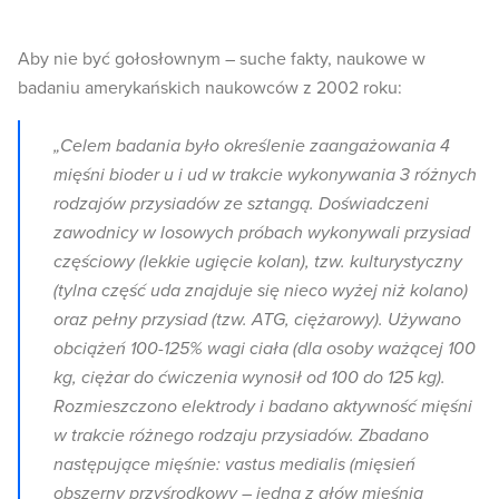
Aby nie być gołosłownym – suche fakty, naukowe w
badaniu amerykańskich naukowców z 2002 roku:
„Celem badania było określenie zaangażowania 4
mięśni bioder u i ud w trakcie wykonywania 3 różnych
rodzajów przysiadów ze sztangą. Doświadczeni
zawodnicy w losowych próbach wykonywali przysiad
częściowy (lekkie ugięcie kolan), tzw. kulturystyczny
(tylna część uda znajduje się nieco wyżej niż kolano)
oraz pełny przysiad (tzw. ATG, ciężarowy). Używano
obciążeń 100-125% wagi ciała (dla osoby ważącej 100
kg, ciężar do ćwiczenia wynosił od 100 do 125 kg).
Rozmieszczono elektrody i badano aktywność mięśni
w trakcie różnego rodzaju przysiadów. Zbadano
następujące mięśnie: vastus medialis (mięsień
obszerny przyśrodkowy – jedna z głów mięśnia