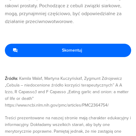
rakowi prostaty. Pochodzące z cebuli związki siarkowe,
mogą, przynajmniej częściowo, być odpowiedzialne za
działanie przeciwnowotworowe.
Skomentuj
Źródła:
Kamila Wala1, Martyna Kuczyńska1, Zygmunt Zdrojewicz
„Cebula – niedocenione źródło korzyści terapeutycznych” A A
Izzo, R Capasso,1 and F Capasso „Eating garlic and onion: a matter
of life or death"
https://www.ncbi.nlm.nih.gov/pmc/articles/PMC2364754/
Treści prezentowane na naszej stronie mają charakter edukacyjny i
informacyjny. Dokładamy wszelkich starań, aby były one
merytorycznie poprawne. Pamiętaj jednak, że nie zastąpią one