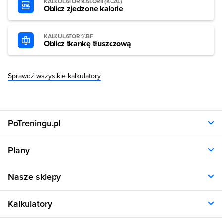
KALKULATOR KALORII (KCAL)
Oblicz zjedzone kalorie
KALKULATOR %BF
Oblicz tkankę tłuszczową
Sprawdź wszystkie kalkulatory
PoTreningu.pl
O nas
Plany
Polityka prywatności
Regulamin
Opinie klientów
Nasze sklepy
RODO
Plany dla kobiet
Aplikacja
Plany dla mężczyzn
Sklep.sfd.pl
Dane kontaktowe
Kalkulatory
Plany dietetyczne
Allnutrition.pl
Plany treningowe
Allnutrition.cz