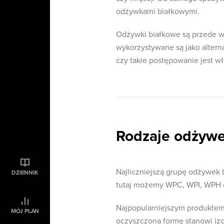
odżywkami białkowymi.
Odżywki białkowe są przede w
wykorzystywane są jako alterna
czy takie postępowanie jest w
Rodzaje odżywe
Najliczniejszą grupę odżywek 
DZIENNIK
tutaj możemy WPC, WPI, WPH o
Najpopularniejszym produktem 
MÓJ PLAN
oczyszczoną formę stanowi izo