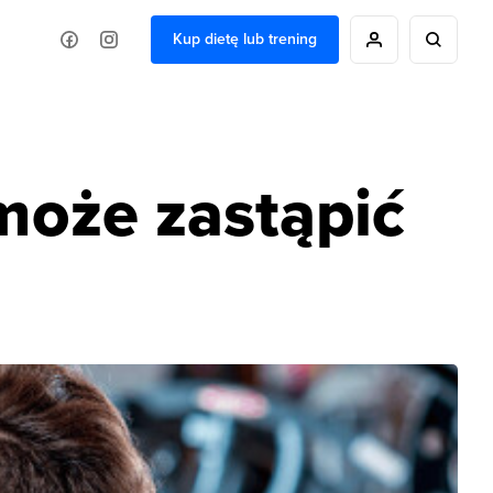
Kup dietę lub trening
może zastąpić