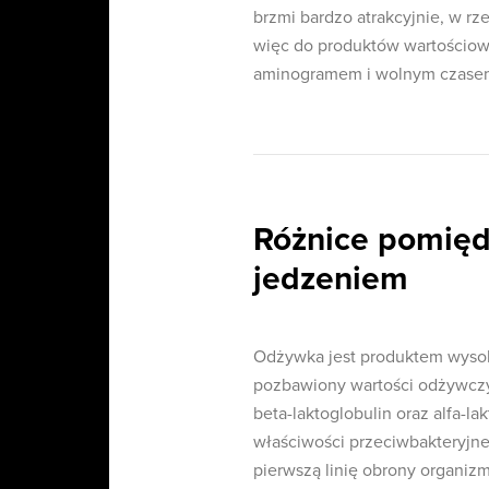
brzmi bardzo atrakcyjnie, w rz
więc do produktów wartościow
aminogramem i wolnym czasem
Różnice pomię
jedzeniem
Odżywka jest produktem wysok
pozbawiony wartości odżywczy
beta-laktoglobulin oraz alfa-la
właściwości przeciwbakteryjn
pierwszą linię obrony organi