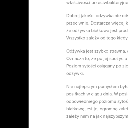
właściwości przeciwbakteryjne
Dobrej jakości odżywka nie o
przeciwnie. Dostarcza więcej
że odżywka białkowa jest prod
Wszystko zależy od tego kiedy
Odżywka jest szybko strawna, a
Oznacza to, że po jej spożyci
Poziom sytości osiągany po zje
odżywki.
Nie najlepszym pomysłem było
posiłkach w ciągu dnia. W pos
odpowiedniego poziomu sytości
białkową jest jej ogromną zal
zależy nam na jak najszybszy