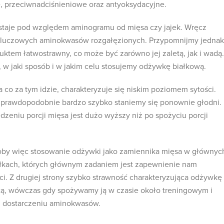
, przeciwnadciśnieniowe oraz antyoksydacyjne.
dstaje pod względem aminogramu od mięsa czy jajek. Wręcz
 kluczowych aminokwasów rozgałęzionych. Przypomnijmy jednak
uktem łatwostrawny, co może być zarówno jej zaletą, jak i wadą.
, w jaki sposób i w jakim celu stosujemy odżywkę białkową.
 co za tym idzie, charakteryzuje się niskim poziomem sytości.
u prawdopodobnie bardzo szybko staniemy się ponownie głodni.
dzeniu porcji mięsa jest dużo wyższy niż po spożyciu porcji
by więc stosowanie odżywki jako zamiennika mięsa w głównyc
iłkach, których głównym zadaniem jest zapewnienie nam
. Z drugiej strony szybko strawność charakteryzująca odżywkę
etą, wówczas gdy spożywamy ją w czasie około treningowym i
m dostarczeniu aminokwasów.