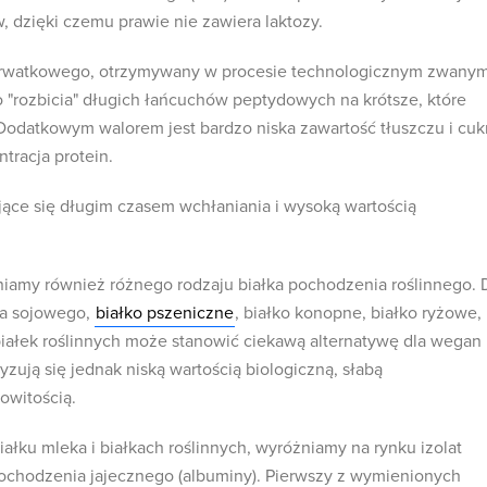
, dzięki czemu prawie nie zawiera laktozy.
 serwatkowego, otrzymywany w procesie technologicznym zwany
o "rozbicia" długich łańcuchów peptydowych na krótsze, które
 Dodatkowym walorem jest bardzo niska zawartość tłuszczu i cuk
racja protein.
ujące się długim czasem wchłaniania i wysoką wartością
iamy również różnego rodzaju białka pochodzenia roślinnego. 
łka sojowego,
białko pszeniczne
, białko konopne, białko ryżowe,
 białek roślinnych może stanowić ciekawą alternatywę dla wegan
yzują się jednak niską wartością biologiczną, słabą
owitością.
ałku mleka i białkach roślinnych, wyróżniamy na rynku izolat
ochodzenia jajecznego (albuminy). Pierwszy z wymienionych