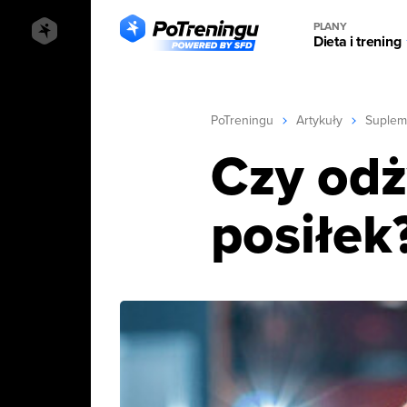
PLANY
Dieta i trening
PoTreningu
Artykuły
Suplem
Czy odż
posiłek