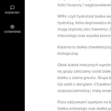
ilości tłuszczy i węglowodanów
ROZMOWY
WPH, czyli hydrolizat białka
hydrolizą, która doprowadza d
mogą szybciej ulec trawieniu.
USTAWIENIA
mlecznego oraz wysoka koncent
Kazeina to białka charakteryz
biologiczną.
Obok białek mlecznych wyróżn
tej grupy zaliczamy izolat bia
białko z ziarna grochu. Grupa
lub osób z alergiami. Charakter
rozpuszczalnością i niską smak
Poza odżywkami opartymi na bi
białka wołowego oraz białka p