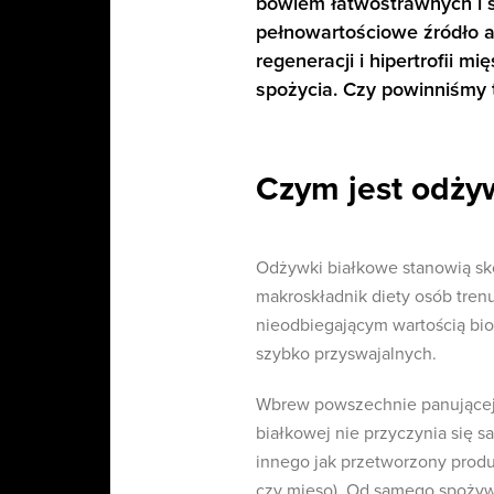
bowiem łatwostrawnych i s
pełnowartościowe źródło 
regeneracji i hipertrofii m
spożycia. Czy powinniśmy t
Czym jest odży
Odżywki białkowe stanowią sk
makroskładnik diety osób tre
nieodbiegającym wartością bio
szybko przyswajalnych.
Wbrew powszechnie panującej 
białkowej nie przyczynia się s
innego jak przetworzony produ
czy mięso). Od samego spożywa