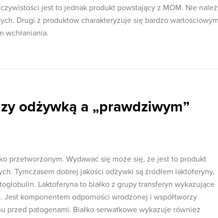
eczywistości jest to jednak produkt powstający z MOM. Nie należ
ych. Drugi z produktów charakteryzuje się bardzo wartościowy
 wchłaniania.
dzy odżywką a „prawdziwym”
o przetworzonym. Wydawać się może się, że jest to produkt
ch. Tymczasem dobrej jakości odżywki są źródłem laktoferyny,
ktoglobulin. Laktoferyna to białko z grupy transferyn wykazujące
e. Jest komponentem odporności wrodzonej i współtworzy
zmu przed patogenami. Białko serwatkowe wykazuje również