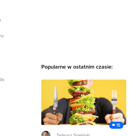
m
ru
Popularne w ostatnim czasie:
Do
15
Tadeusz Sowiński