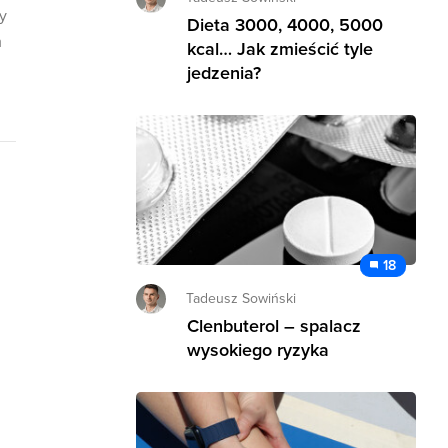
y
Dieta 3000, 4000, 5000
m
kcal… Jak zmieścić tyle
jedzenia?
18
Tadeusz Sowiński
Clenbuterol – spalacz
wysokiego ryzyka