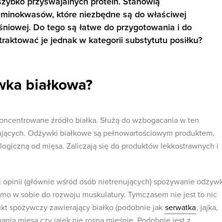
zybko przyswajalnych protein. Stanowią
aminokwasów, które niezbędne są do właściwej
ięśniowej. Do tego są łatwe do przygotowania i do
raktować je jednak w kategorii substytutu posiłku?
wka białkowa?
oncentrowane źródło białka. Służą do wzbogacania w ten
nujących. Odżywki białkowe są pełnowartościowym produktem,
logiczną od mięsa. Zaliczają się do produktów lekkostrawnych i
opinii (głównie wśród osób nietrenujących) spożywanie odżywk
amo w sobie do rozwoju muskulatury. Tymczasem nie jest to nic
kt spożywczy zawierający białko (podobnie jak
serwatka
, jajka,
nia mięsa czy jajek nie rosną mięśnie. Podobnie jest z