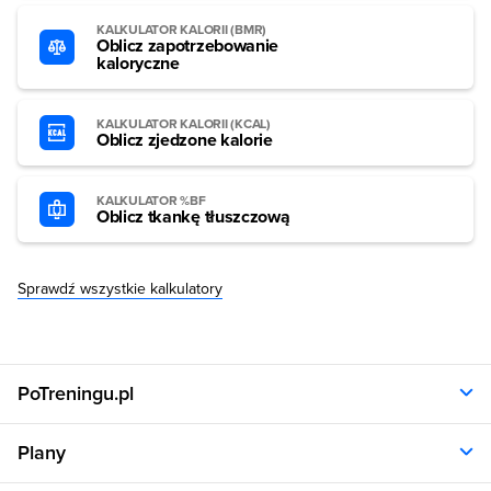
KALKULATOR KALORII (BMR)
Oblicz zapotrzebowanie
kaloryczne
KALKULATOR KALORII (KCAL)
Oblicz zjedzone kalorie
KALKULATOR %BF
Oblicz tkankę tłuszczową
Sprawdź wszystkie kalkulatory
PoTreningu.pl
O nas
Plany
Polityka prywatności
Regulamin