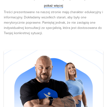
Why”, Medcape Family Medicine. “Effect of Exercise Training
pokaż więcej
Intensity on Abdominal Visceral Fat and Body Composition”.
Treści prezentowane na naszej stronie mają charakter edukacyjny i
Nutrition, Metabolism and Cardiovascular Disease. November
informacyjny. Dokładamy wszelkich starań, aby były one
2013Volume 23, Issue 11, Pages 1037-1042.
merytorycznie poprawne. Pamiętaj jednak, że nie zastąpią one
indywidualnej konsultacji ze specjalistą, która jest dostosowana do
Twojej konkretnej sytuacji.