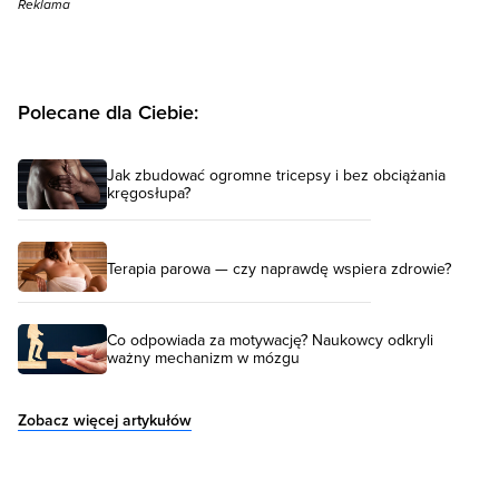
Reklama
Polecane dla Ciebie:
Jak zbudować ogromne tricepsy i bez obciążania
kręgosłupa?
Terapia parowa — czy naprawdę wspiera zdrowie?
Co odpowiada za motywację? Naukowcy odkryli
ważny mechanizm w mózgu
Zobacz więcej artykułów