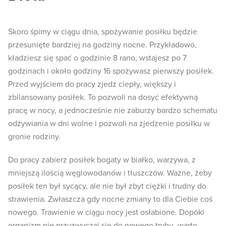
Skoro śpimy w ciągu dnia, spożywanie posiłku będzie
przesunięte bardziej na godziny nocne. Przykładowo,
kładziesz się spać o godzinie 8 rano, wstajesz po 7
godzinach i około godziny 16 spożywasz pierwszy posiłek.
Przed wyjściem do pracy zjedz ciepły, większy i
zbilansowany posiłek. To pozwoli na dosyć efektywną
pracę w nocy, a jednocześnie nie zaburzy bardzo schematu
odżywiania w dni wolne i pozwoli na zjedzenie posiłku w
gronie rodziny.
Do pracy zabierz posiłek bogaty w białko, warzywa, z
mniejszą ilością węglowodanów i tłuszczów. Ważne, żeby
posiłek ten był sycący, ale nie był zbyt ciężki i trudny do
strawienia. Zwłaszcza gdy nocne zmiany to dla Ciebie coś
nowego. Trawienie w ciągu nocy jest osłabione. Dopóki
organizm nie przyzwyczai się do nowego trybu, warto