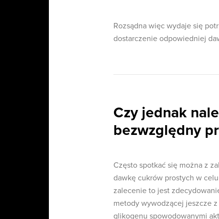
Rozsądna więc wydaje się potr
dostarczenie odpowiedniej da
Czy jednak nale
bezwzględny pr
Często spotkać się można z za
dawkę cukrów prostych w celu
zalecenie to jest zdecydowani
metody wywodzącej jeszcze z la
glikogenu spowodowanymi akty