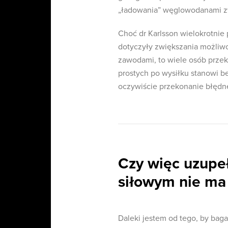
„ładowania” węglowodanami z
Choć dr Karlsson wielokrotnie
dotyczyły zwiększania możliwo
zawodami, to wiele osób prze
prostych po wysiłku stanowi 
oczywiście przekonanie błędn
Czy więc uzupeł
siłowym nie ma 
Daleki jestem od tego, by baga