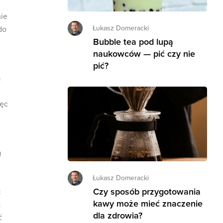
nie
Łukasz Domeracki
do
Bubble tea pod lupą
naukowców — pić czy nie
pić?
ą
ięc
ą
Łukasz Domeracki
Czy sposób przygotowania
z
kawy może mieć znaczenie
k
dla zdrowia?
ć