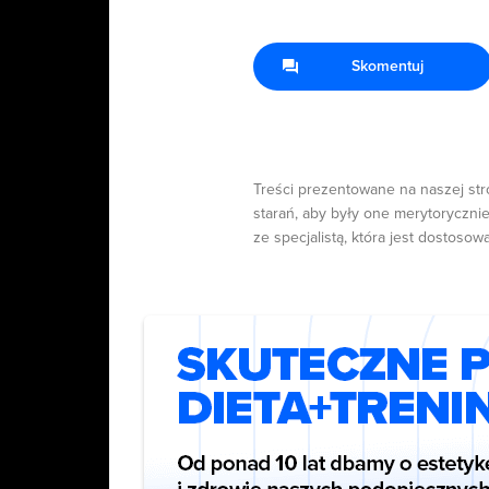
Skomentuj
Treści prezentowane na naszej str
starań, aby były one merytorycznie
ze specjalistą, która jest dostosow