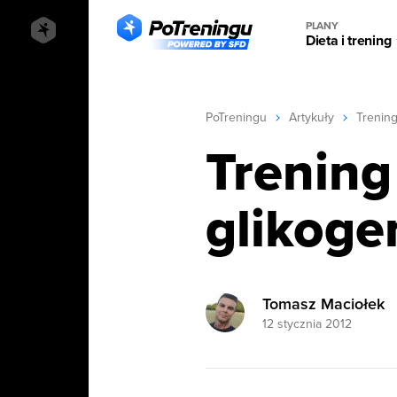
PLANY
Dieta i trening
PoTreningu
Artykuły
Trenin
Trening
glikoge
Tomasz Maciołek
12 stycznia 2012