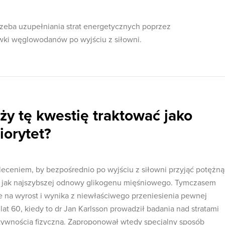
zeba uzupełniania strat energetycznych poprzez
wki węglowodanów po wyjściu z siłowni.
ży tę kwestię traktować jako
iorytet?
leceniem, by bezpośrednio po wyjściu z siłowni przyjąć potężną
 jak najszybszej odnowy glikogenu mięśniowego. Tymczasem
e na wyrost i wynika z niewłaściwego przeniesienia pewnej
t 60, kiedy to dr Jan Karlsson prowadził badania nad stratami
wnością fizyczną. Zaproponował wtedy specjalny sposób