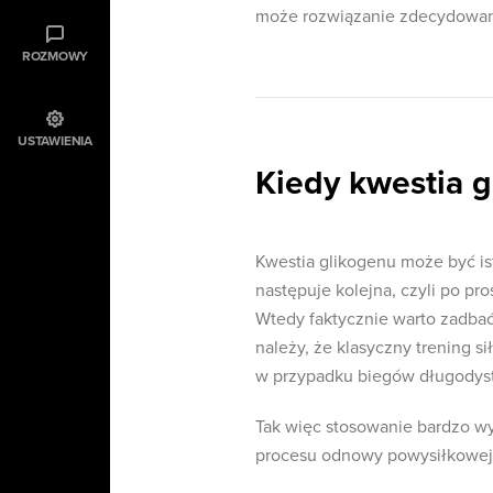
może rozwiązanie zdecydowanie
ROZMOWY
USTAWIENIA
Kiedy kwestia g
Kwestia glikogenu może być is
następuje kolejna, czyli po pr
Wtedy faktycznie warto zadba
należy, że klasyczny trening si
w przypadku biegów długodys
Tak więc stosowanie bardzo w
procesu odnowy powysiłkowej 