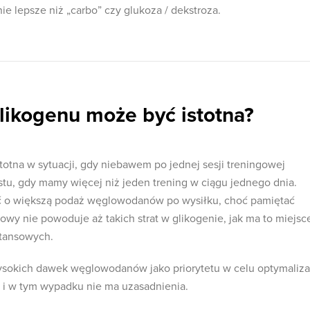
 lepsze niż „carbo” czy glukoza / dekstroza.
likogenu może być istotna?
totna w sytuacji, gdy niebawem po jednej sesji treningowej
ostu, gdy mamy więcej niż jeden trening w ciągu jednego dnia.
ć o większą podaż węglowodanów po wysiłku, choć pamiętać
łowy nie powoduje aż takich strat w glikogenie, jak ma to miejsc
tansowych.
ysokich dawek węglowodanów jako priorytetu w celu optymaliza
i w tym wypadku nie ma uzasadnienia.