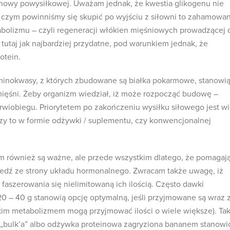
owy powysiłkowej. Uważam jednak, że kwestia glikogenu nie
a czym powinniśmy się skupić po wyjściu z siłowni to zahamowa
abolizmu – czyli regeneracji włókien mięśniowych prowadzącej 
 tutaj jak najbardziej przydatne, pod warunkiem jednak, że
otein.
 aminokwasy, z których zbudowane są białka pokarmowe, stanowi
mięśni. Żeby organizm wiedział, iż może rozpocząć budowę –
krwiobiegu. Priorytetem po zakończeniu wysiłku siłowego jest w
zy to w formie odżywki / suplementu, czy konwencjonalnej
również są ważne, ale przede wszystkim dlatego, że pomagaj
dź ze strony układu hormonalnego. Zwracam także uwagę, iż
faszerowania się nielimitowaną ich ilością. Często dawki
20 – 40 g stanowią opcję optymalną, jeśli przyjmowane są wraz 
kim metabolizmem mogą przyjmować ilości o wiele większe). Ta
zy „bulk’a” albo odżywka proteinowa zagryziona bananem stanowi