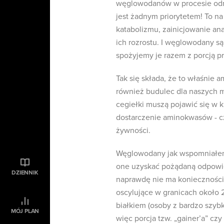
węglowodanów w procesie odn
jest żadnym priorytetem! To n
katabolizmu, zainicjowanie an
ich rozrostu. I węglowodany są
spożyjemy je razem z porcją pr
Tak się składa, że to właśnie
również budulec dla naszych 
cegiełki muszą pojawić się w 
dostarczenie aminokwasów - c
żywności.
Węglowodany jak wspomniałem 
one uzyskać pożądaną odpowie
DZIENNIK
naprawdę nie ma konieczności 
oscylujące w granicach około 
białkiem (osoby z bardzo szyb
MÓJ PLAN
więc porcja tzw. „gainer’a” c