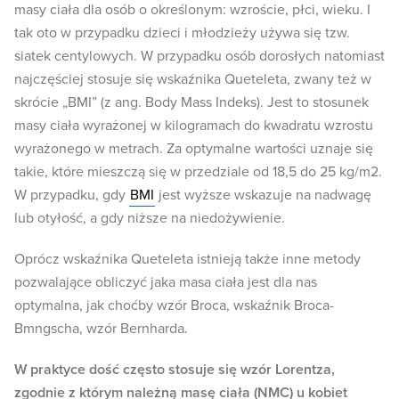
masy ciała dla osób o określonym: wzroście, płci, wieku. I
tak oto w przypadku dzieci i młodzieży używa się tzw.
siatek centylowych. W przypadku osób dorosłych natomiast
najczęściej stosuje się wskaźnika Queteleta, zwany też w
skrócie „BMI” (z ang. Body Mass Indeks). Jest to stosunek
masy ciała wyrażonej w kilogramach do kwadratu wzrostu
wyrażonego w metrach. Za optymalne wartości uznaje się
takie, które mieszczą się w przedziale od 18,5 do 25 kg/m2.
W przypadku, gdy
BMI
jest wyższe wskazuje na nadwagę
lub otyłość, a gdy niższe na niedożywienie.
Oprócz wskaźnika Queteleta istnieją także inne metody
pozwalające obliczyć jaka masa ciała jest dla nas
optymalna, jak choćby wzór Broca, wskaźnik Broca-
Bmngscha, wzór Bernharda.
W praktyce dość często stosuje się wzór Lorentza,
zgodnie z którym należną masę ciała (NMC) u kobiet