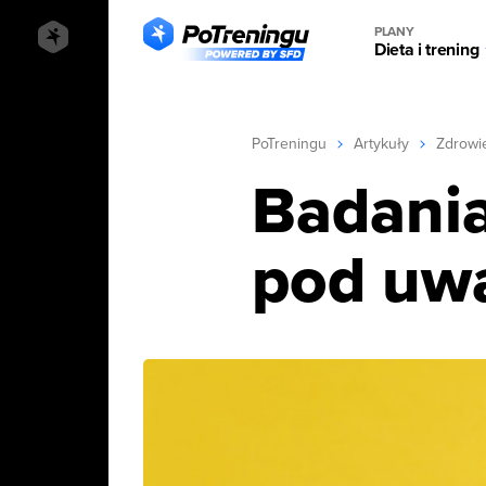
PLANY
Dieta i trening
PoTreningu
Artykuły
Zdrowi
Badania
pod uwa