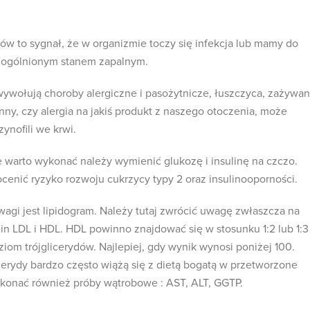
 to sygnał, że w organizmie toczy się infekcja lub mamy do
uogólnionym stanem zapalnym.
 wywołują choroby alergiczne i pasożytnicze, łuszczyca, zażywan
enny, czy alergia na jakiś produkt z naszego otoczenia, może
nofili we krwi.
e warto wykonać należy wymienić glukozę i insulinę na czczo.
enić ryzyko rozwoju cukrzycy typy 2 oraz insulinooporności.
gi jest lipidogram. Należy tutaj zwrócić uwagę zwłaszcza na
in LDL i HDL. HDL powinno znajdować się w stosunku 1:2 lub 1:3
iom trójglicerydów. Najlepiej, gdy wynik wynosi poniżej 100.
erydy bardzo często wiążą się z dietą bogatą w przetworzone
onać również próby wątrobowe : AST, ALT, GGTP.