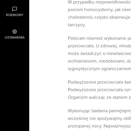
W przypadku nieprawidłowości
poziom homocysteiny, jak rów
ROZMOWY
cholesterolu często obserwuje
tarczycy.
USTAWIENIA
Polecam również wykonanie pro
przeciwciała. U zdrowej, młod
może świadczyć o niewłaściw
wchłanianiem, niedoborami, du
rygorystycznym ograniczanie
Podwyższone przeciwciała świ
Podwyższone przeciwciała ozna
Organizm walcząc ze stanem z
Wykonując badania pamiętajmy
wcześniej nie spożywajmy obfi
przespanej nocy. Najważniejsz