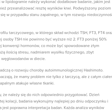
 w lipidogramie należy wykonać dodatkowe badanie, jakim jest
nież przeanalizować resztę wyników krwi. Podwyższony poziom
 się w przypadku stanu zapalnego, w tym rozwoju niedoczynnoś
filu tarczycowego, w którego skład wchodzi TSH, FT3, FT4 ora
ej osoby TSH nie powinno być wyższe niż 2. FT3 poniżej 50%
ej konwersji hormonów, co może być spowodowane złym
żą ilością stresu, nadmiarem wysiłku fizycznego, zbyt
m węglowodanów w diecie.
adczą o rozwoju choroby autoimmunologicznej Hashimoto.
czają, że mamy problem nie tylko z tarczycą, ale z całym ciałe
apalnym atakuje własne tkanki.
, że należy się do nich odpowiednio przygotować. Dzień
tej kolacji, badania wykonujmy najlepiej po dniu odpoczynku i
a jest poprawna interpretacja badan. Każda analiza wyników