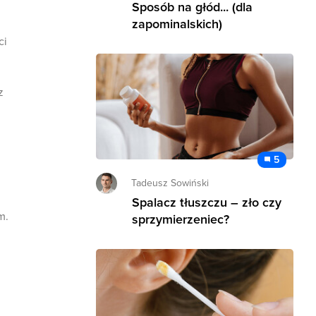
Sposób na głód... (dla
zapominalskich)
ci
z
5
Tadeusz Sowiński
Spalacz tłuszczu – zło czy
m.
sprzymierzeniec?