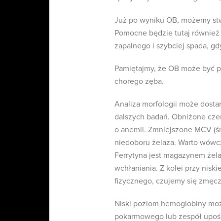
Już po wyniku OB, możemy stw
Pomocne będzie tutaj również 
zapalnego i szybciej spada, gd
Pamiętajmy, że OB może być p
chorego zęba.
Analiza morfologii może dosta
dalszych badań. Obniżone cze
o anemii. Zmniejszone MCV (śr
niedoboru żelaza. Warto wówcza
Ferrytyna jest magazynem żela
wchłaniania. Z kolei przy nis
fizycznego, czujemy się zmęc
Niski poziom hemoglobiny moż
pokarmowego lub zespół upośl