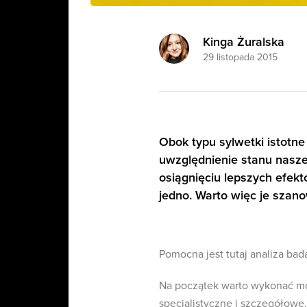
Kinga Żuralska
29 listopada 2015
Obok typu sylwetki istotne
uwzględnienie stanu nasz
osiągnięciu lepszych efekt
jedno. Warto więc je szan
Pomocna jest tutaj analiza ba
Na początek warto wykonać mor
specjalistyczne i szczegółowe,