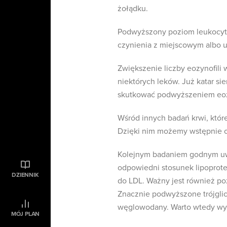
żołądku.
Podwyższony poziom leukocytów
czynienia z miejscowym albo 
Zwiększenie liczby eozynofili
niektórych leków. Już katar si
skutkować podwyższeniem eozy
Wśród innych badań krwi, któr
Dzięki nim możemy wstępnie oc
Kolejnym badaniem godnym uwa
odpowiedni stosunek lipoprote
DZIENNIK
do LDL. Ważny jest również poz
Znacznie podwyższone trójglic
węglowodany. Warto wtedy wyk
MÓJ PLAN