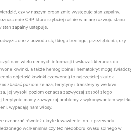
ierdzić, czy w naszym organizmie występuje stan zapalny.
oznaczenie CRP, które szybciej rośnie w miarę rozwoju stanu
y stan zapalny ustępuje.
odwyższone z powodu ciężkiego treningu, przeziębienia, czy
rczyć nam wielu cennych informacji i wskazać kierunek do
rwone krwinki, a także hemoglobina i hematokryt mogą świadcz
ednia objętość krwinki czerwonej) to najczęściej skutek
s zbadać poziom żelaza, ferrytyny i transferyny we krwi.
za, jej wysoki poziom oznacza zazwyczaj zespół złego
kiej ferrytynie mamy zazwyczaj problemy z wykonywaniem wysiłk
zeni, wypadają nam włosy.
e oznaczać również ukryte krwawienie, np. z przewodu
edzonego wchłaniania czy też niedoboru kwasu solnego w