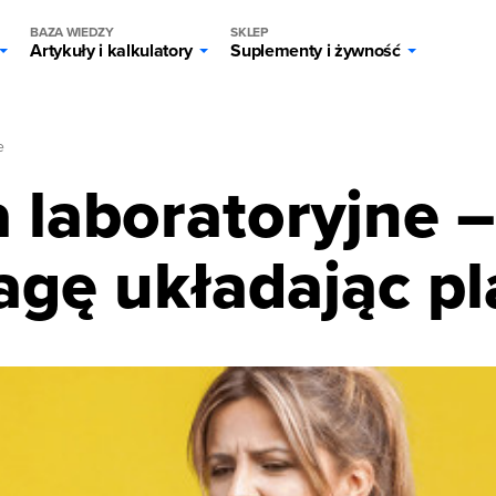
BAZA WIEDZY
SKLEP
Artykuły i kalkulatory
Suplementy i żywność
e
 laboratoryjne –
gę układając pl