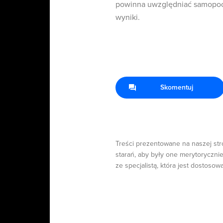
powinna uwzględniać samopocz
wyniki.
Skomentuj
Treści prezentowane na naszej str
starań, aby były one merytorycznie
ze specjalistą, która jest dostosow