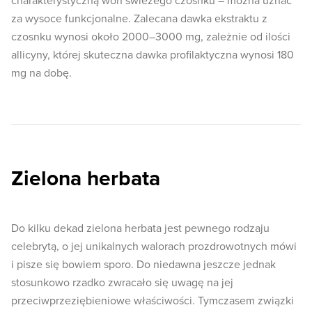
charakterystyczną woń świeżego czosnku – można uznać
za wysoce funkcjonalne. Zalecana dawka ekstraktu z
czosnku wynosi około 2000–3000 mg, zależnie od ilości
allicyny, której skuteczna dawka profilaktyczna wynosi 180
mg na dobę.
Zielona herbata
Do kilku dekad zielona herbata jest pewnego rodzaju
celebrytą, o jej unikalnych walorach prozdrowotnych mówi
i pisze się bowiem sporo. Do niedawna jeszcze jednak
stosunkowo rzadko zwracało się uwagę na jej
przeciwprzeziębieniowe właściwości. Tymczasem związki