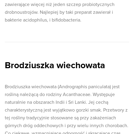
zawierające więcej niż jeden szczep probiotycznych
drobnoustrojów. Najlepiej by taki preparat zawierał i
bakterie acidophilus, i bifidobacteria.
Brodziuszka wiechowata
Brodziuszka wiechowata (Andrographis paniculata) jest
rośliną należącą do rodziny Acanthaceae. Występuje
naturalnie na obszarach Indii i Sri Lanki. Jej cechą
charakterystyczną jest wyjątkowo gorzki smak. Przetwory z
tej rośliny tradycyjnie stosowane są przy zakażeniach
górnych dróg oddechowych i przy wielu innych chorobach.
Co ciekawe, wzmacniające odporność i skracające czas