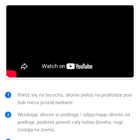
Połóż się na brzuchu, dłonie połóż na podłodze pod
(lub nieco przed) barkami.
Wciskając dłonie w podłogę / odpychając dłonie od
podłogi, podnieś powoli cały tułów (biodra, nogi
zostają na ziemi).