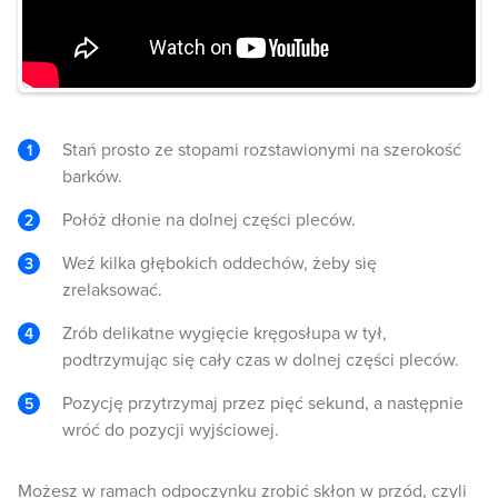
Stań prosto ze stopami rozstawionymi na szerokość
barków.
Połóż dłonie na dolnej części pleców.
Weź kilka głębokich oddechów, żeby się
zrelaksować.
Zrób delikatne wygięcie kręgosłupa w tył,
podtrzymując się cały czas w dolnej części pleców.
Pozycję przytrzymaj przez pięć sekund, a następnie
wróć do pozycji wyjściowej.
Możesz w ramach odpoczynku zrobić skłon w przód, czyli