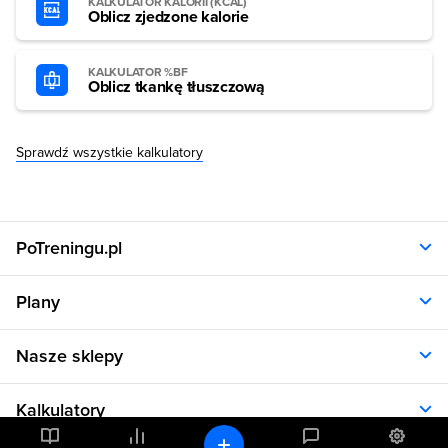
KALKULATOR KALORII (KCAL)
Oblicz zjedzone kalorie
KALKULATOR %BF
Oblicz tkankę tłuszczową
Sprawdź wszystkie kalkulatory
PoTreningu.pl
O nas
Plany
Polityka prywatności
Regulamin
Opinie klientów
Nasze sklepy
RODO
Plany dla kobiet
Aplikacja
Plany dla mężczyzn
Sklep.sfd.pl
Dane kontaktowe
Kalkulatory
Plany dietetyczne
Allnutrition.pl
Plany treningowe
Allnutrition.cz