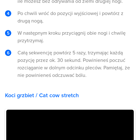
ile możesz bez odrywania od ziemi drugiej nogi.
Po chwili wróć do pozycji wyjściowej i powtórz z
drugą nogą,
W następnym kroku przyciągnij obie nogi i chwilę
przytrzymaj.
Całą sekwencję powtórz 5 razy, trzymając każdą
pozycję przez ok. 30 sekund. Powinieneś poczuć
rozciąganie w dolnym odcinku pleców. Pamiętaj, że
nie powinieneś odczuwać bólu.
Koci grzbiet / Cat cow stretch