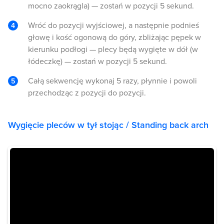
mocno zaokrągla) — zostań w pozycji 5 sekund.
Wróć do pozycji wyjściowej, a następnie podnieś
głowę i kość ogonową do góry, zbliżając pępek w
kierunku podłogi — plecy będą wygięte w dół (w
łódeczkę) — zostań w pozycji 5 sekund.
Całą sekwencję wykonaj 5 razy, płynnie i powoli
przechodząc z pozycji do pozycji.
Wygięcie pleców w tył stojąc / Standing back arch