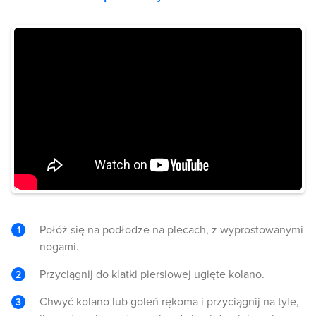
Połóż się na podłodze na plecach, z wyprostowanymi
nogami.
Przyciągnij do klatki piersiowej ugięte kolano.
Chwyć kolano lub goleń rękoma i przyciągnij na tyle,