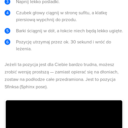
Napnij lekko pośladki.
Czubek głowy ciągnij w stronę sufitu, a klatkę
piersiową wypchnij do przodu.
Barki ściągnij w dół, a łokcie niech będą lekko ugięte.
Pozycję utrzymaj przez ok. 30 sekund i wróć do
leżenia.
Jeżeli ta pozycja jest dla Ciebie bardzo trudna, możesz
zrobić wersję prostszą — zamiast opierać się na dłoniach,
zostaw na podłodze całe przedramiona. Jest to pozycja
Sfinksa (Sphinx pose).