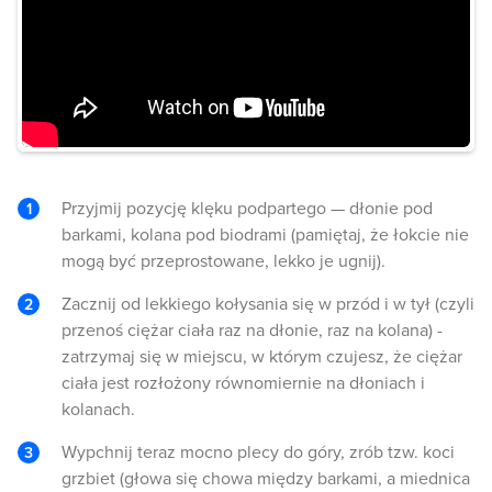
Przyjmij pozycję klęku podpartego — dłonie pod
barkami, kolana pod biodrami (pamiętaj, że łokcie nie
mogą być przeprostowane, lekko je ugnij).
Zacznij od lekkiego kołysania się w przód i w tył (czyli
przenoś ciężar ciała raz na dłonie, raz na kolana) -
zatrzymaj się w miejscu, w którym czujesz, że ciężar
ciała jest rozłożony równomiernie na dłoniach i
kolanach.
Wypchnij teraz mocno plecy do góry, zrób tzw. koci
grzbiet (głowa się chowa między barkami, a miednica