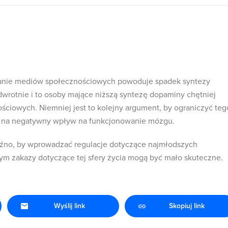
anie mediów społecznościowych powoduje spadek syntezy
wrotnie i to osoby mające niższą syntezę dopaminy chętniej
nościowych. Niemniej jest to kolejny argument, by ograniczyć teg
du na negatywny wpływ na funkcjonowanie mózgu.
późno, by wprowadzać regulacje dotyczące najmłodszych
tym zakazy dotyczące tej sfery życia mogą być mało skuteczne.
Wyślij link
Skopiuj link