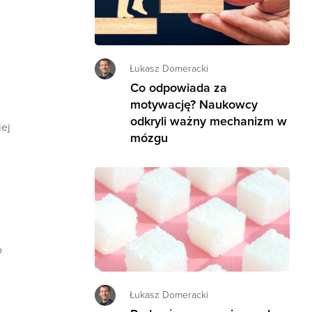
Łukasz Domeracki
Co odpowiada za
motywację? Naukowcy
odkryli ważny mechanizm w
iej
mózgu
o
Łukasz Domeracki