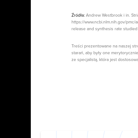
Źródła:
Andrew Westbrook i in. Stri
https://www.ncbi.nlm.nih.gov/pmc/
release and synthesis rate studie
https://pubmed.ncbi.nlm.nih.gov/9
human ventral striatum correlates 
Treści prezentowane na naszej str
Amphetamine-induced loss of human
starań, aby były one merytorycznie
cocaine-sensitive mechanism https
ze specjalistą, która jest dostosow