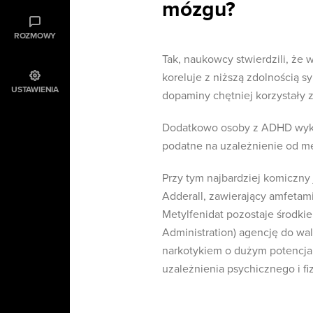
mózgu?
ROZMOWY
Tak, naukowcy stwierdzili, że 
koreluje z niższą zdolnością 
USTAWIENIA
dopaminy chętniej korzystały z
Dodatkowo osoby z ADHD wykaz
podatne na uzależnienie od m
Przy tym najbardziej komiczny 
Adderall, zawierający amfetami
Metylfenidat pozostaje środk
Administration) agencję do walk
narkotykiem o dużym potencja
uzależnienia psychicznego i f