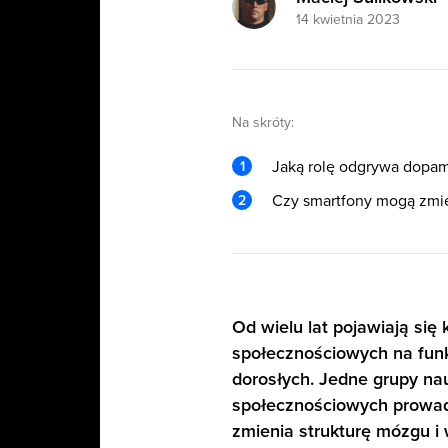
14 kwietnia 2023
Na skróty:
Jaką rolę odgrywa dopam
Czy smartfony mogą zmi
Od wielu lat pojawiają si
społecznościowych na funk
dorosłych. Jedne grupy na
społecznościowych prowadz
zmienia strukturę mózgu i 