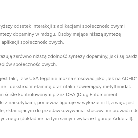
wyższy odsetek interakcji z aplikacjami społecznościowymi
syntezy dopaminy w mózgu. Osoby mające niższą syntezę
 aplikacji społecznościowych.
ują zarówno niższą zdolność syntezy dopaminy, jak i są bardz
ediów społecznościowych.
jest fakt, iż w USA legalnie można stosować jako „lek na ADHD”
nę i dekstroamfetaminę oraz ritalin zawierający metylfenidat.
iem ściśle kontrolowanym przez DEA (Drug Enforcement
i z narkotykami, ponieważ figuruje w wykazie nr II, a więc jest
le, skłaniającym do przedawkowywania, stosowanie prowadzi d
izycznego (dokładnie na tym samym wykazie figuruje Adderall).