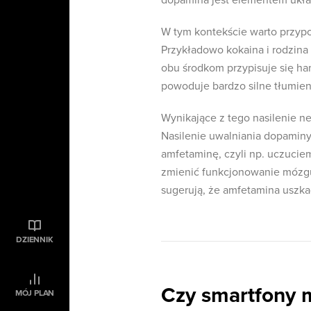
dopamina jest elementem ukła
W tym kontekście warto przypo
Przykładowo kokaina i rodzin
obu środkom przypisuje się h
powoduje bardzo silne tłumien
Wynikające z tego nasilenie 
Nasilenie uwalniania dopamin
amfetaminę, czyli np. uczucie
zmienić funkcjonowanie mózgu
sugerują, że amfetamina uszka
DZIENNIK
Czy smartfony 
MÓJ PLAN