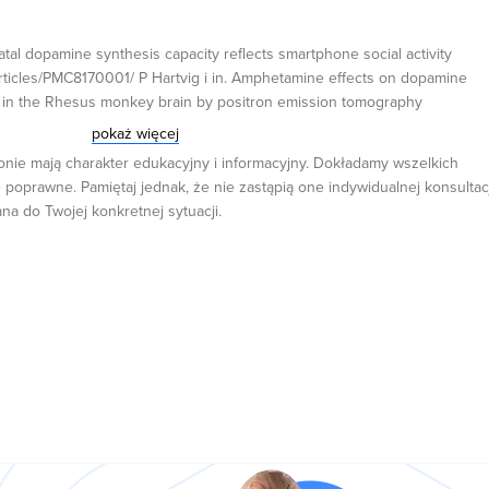
atal dopamine synthesis capacity reflects smartphone social activity
articles/PMC8170001/ P Hartvig i in. Amphetamine effects on dopamine
d in the Rhesus monkey brain by positron emission tomography
295169/ W C Drevets i in. Amphetamine-induced dopamine release in
pokaż więcej
with euphoria https://pubmed.ncbi.nlm.nih.gov/11164755/ C Saunders i in.
onie mają charakter edukacyjny i informacyjny. Dokładamy wszelkich
 dopamine transporter activity: an internalization-dependent and
 poprawne. Pamiętaj jednak, że nie zastąpią one indywidualnej konsultacj
://pubmed.ncbi.nlm.nih.gov/10823899/
ana do Twojej konkretnej sytuacji.