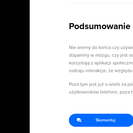
Podsumowanie
Nie wiemy do końca czy używ
dopaminy w mózgu, czy jest od
korzystają z aplikacji społecz
rodzaju interakcje, ze wzglę
Poza tym jest już o wiele za 
użytkowników telefonii, poza 
Skomentuj