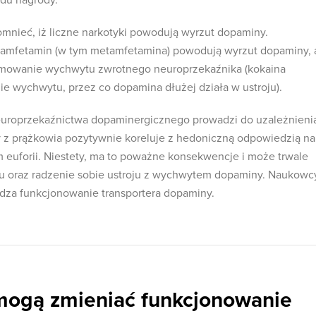
du nagrody.
mnieć, iż liczne narkotyki powodują wyrzut dopaminy.
a amfetamin (w tym metamfetamina) powodują wyrzut dopaminy, 
amowanie wychwytu zwrotnego neuroprzekaźnika (kokaina
ie wychwytu, przez co dopamina dłużej działa w ustroju).
neuroprzekaźnictwa dopaminergicznego prowadzi do uzależnieni
y z prążkowia pozytywnie koreluje z hedoniczną odpowiedzią na
m euforii. Niestety, ma to poważne konsekwencje i może trwale
 oraz radzenie sobie ustroju z wychwytem dopaminy. Naukowc
dza funkcjonowanie transportera dopaminy.
mogą zmieniać funkcjonowanie