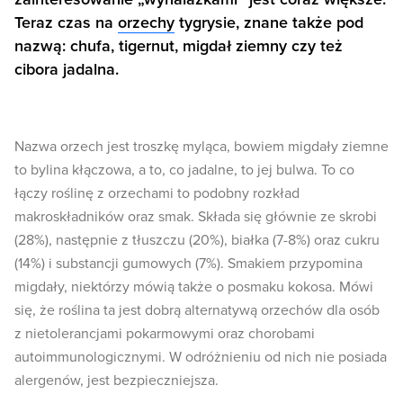
Teraz czas na
orzechy
tygrysie, znane także pod
nazwą: chufa, tigernut, migdał ziemny czy też
cibora jadalna.
Nazwa orzech jest troszkę myląca, bowiem migdały ziemne
to bylina kłączowa, a to, co jadalne, to jej bulwa. To co
łączy roślinę z orzechami to podobny rozkład
makroskładników oraz smak. Składa się głównie ze skrobi
(28%), następnie z tłuszczu (20%), białka (7-8%) oraz cukru
(14%) i substancji gumowych (7%). Smakiem przypomina
migdały, niektórzy mówią także o posmaku kokosa. Mówi
się, że roślina ta jest dobrą alternatywą orzechów dla osób
z nietolerancjami pokarmowymi oraz chorobami
autoimmunologicznymi. W odróżnieniu od nich nie posiada
alergenów, jest bezpieczniejsza.