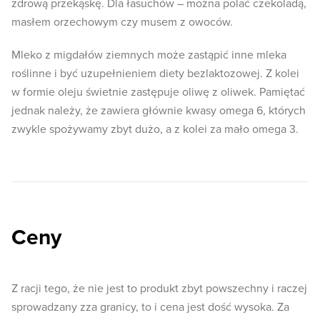
zdrową przekąskę. Dla łasuchów – można polać czekoladą,
masłem orzechowym czy musem z owoców.
Mleko z migdałów ziemnych może zastąpić inne mleka
roślinne i być uzupełnieniem diety bezlaktozowej. Z kolei
w formie oleju świetnie zastępuje oliwę z oliwek. Pamiętać
jednak należy, że zawiera głównie kwasy omega 6, których
zwykle spożywamy zbyt dużo, a z kolei za mało omega 3.
Ceny
Z racji tego, że nie jest to produkt zbyt powszechny i raczej
sprowadzany zza granicy, to i cena jest dość wysoka. Za