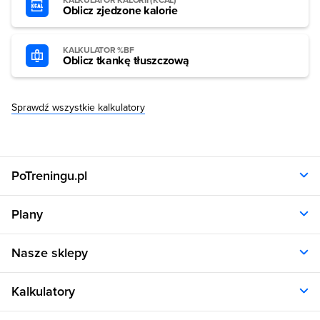
KALKULATOR KALORII (KCAL)
Oblicz zjedzone kalorie
KALKULATOR %BF
Oblicz tkankę tłuszczową
Sprawdź wszystkie kalkulatory
PoTreningu.pl
O nas
Plany
Polityka prywatności
Regulamin
Opinie klientów
Nasze sklepy
RODO
Plany dla kobiet
Aplikacja
Plany dla mężczyzn
Sklep.sfd.pl
Dane kontaktowe
Kalkulatory
Plany dietetyczne
Allnutrition.pl
Plany treningowe
Allnutrition.cz
Kalkulator BMI