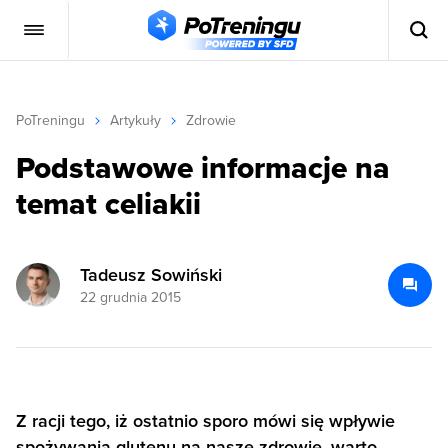
PoTreningu
Artykuły
Zdrowie
Podstawowe informacje na
temat celiakii
Tadeusz Sowiński
22 grudnia 2015
Z racji tego, iż ostatnio sporo mówi się wpływie
spożywania glutenu na nasze zdrowie, warto