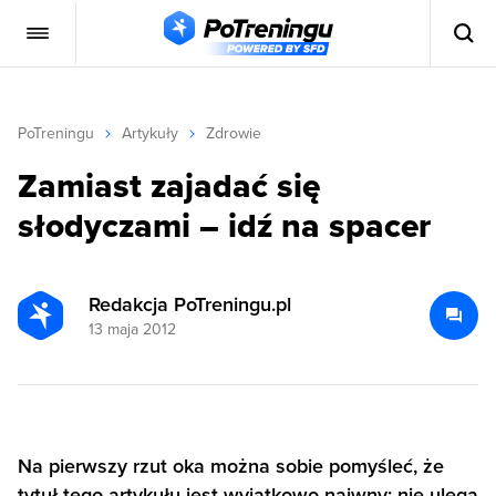
PoTreningu
Artykuły
Zdrowie
Zamiast zajadać się
słodyczami – idź na spacer
Redakcja PoTreningu.pl
13 maja 2012
Na pierwszy rzut oka można sobie pomyśleć, że
tytuł tego artykułu jest wyjątkowo naiwny: nie ulega