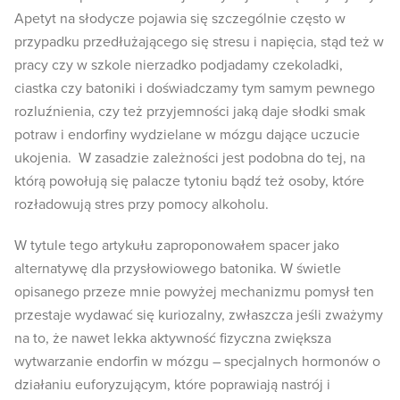
Apetyt na słodycze pojawia się szczególnie często w
przypadku przedłużającego się stresu i napięcia, stąd też w
pracy czy w szkole nierzadko podjadamy czekoladki,
ciastka czy batoniki i doświadczamy tym samym pewnego
rozluźnienia, czy też przyjemności jaką daje słodki smak
potraw i endorfiny wydzielane w mózgu dające uczucie
ukojenia. W zasadzie zależności jest podobna do tej, na
którą powołują się palacze tytoniu bądź też osoby, które
rozładowują stres przy pomocy alkoholu.
W tytule tego artykułu zaproponowałem spacer jako
alternatywę dla przysłowiowego batonika. W świetle
opisanego przeze mnie powyżej mechanizmu pomysł ten
przestaje wydawać się kuriozalny, zwłaszcza jeśli zważymy
na to, że nawet lekka aktywność fizyczna zwiększa
wytwarzanie endorfin w mózgu – specjalnych hormonów o
działaniu euforyzującym, które poprawiają nastrój i