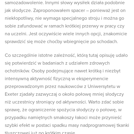
samozadowolenie. Innymi słowy wysiłek działa podobnie
jak słodycze. Zaproponowałem spacer – ponieważ jest on
niekłopotliwy, nie wymaga specjalnego stroju i można go
sobie zafundować w ramach krótkiej przerwy w pracy czy
na uczelni. Jest oczywiście wiele innych opcji, znakomicie
sprawdzić się może choćby wbiegnięcie po schodach.
Co szczególnie istotne zależność, którą tutaj opisuję udało
się potwierdzić w badaniach z udziałem zdrowych
ochotników. Osoby podejmujące nawet krótką i niezbyt
intensywną aktywność fizyczną w eksperymencie
przeprowadzonym przez naukowców z Uniwersytetu w
Exeter zjadały zazwyczaj o około połowę mniej słodyczy
niż uczestnicy stroniący od aktywności. Warto zdać sobie
sprawę, że ograniczenie spożycia słodyczy o połowę, w
przypadku namiętnych smakoszy łakoci może przynieść
szybki efekt w postaci spadku masy nadprogramowej tkanki
tłuszczowej już po krótkim czasie.