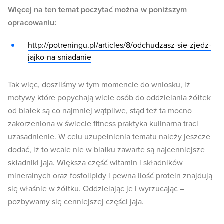
Więcej na ten temat poczytać można w poniższym
opracowaniu:
http://potreningu.pl/articles/8/odchudzasz-sie-zjedz-
jajko-na-sniadanie
Tak więc, doszliśmy w tym momencie do wniosku, iż
motywy które popychają wiele osób do oddzielania żółtek
od białek są co najmniej wątpliwe, stąd też ta mocno
zakorzeniona w świecie fitness praktyka kulinarna traci
uzasadnienie. W celu uzupełnienia tematu należy jeszcze
dodać, iż to wcale nie w białku zawarte są najcenniejsze
składniki jaja. Większa część witamin i składników
mineralnych oraz fosfolipidy i pewna ilość protein znajdują
się właśnie w żółtku. Oddzielając je i wyrzucając –
pozbywamy się cenniejszej części jaja.