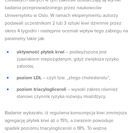
Ciekawych danych w tym zakresie dostarczają są wyniki
badania przeprowadzonego przez naukowców
Uniwersytetu w Oslo. W ramach eksperymentu autorzy
podawali uczestnikom 2 lub 3 sztuki kiwi dziennie przez
okres 4 tygodni i następnie oceniali wpływ tego zabiegu na
parametry takie jak:
aktywność płytek krwi
– podwyższona jest
zjawiskiem niepożądanym, gdyż zwiększa ryzyko
zatorów,
poziom LDL
– czyli tzw. „złego cholesterolu”,
poziom triacylogliceroli
– wysoki zakres również
stanowi czynnik ryzyka rozwoju miażdżycy.
Badanie wykazało, iż regularna konsumpcja kiwi zmniejsza
agregację płytek krwi aż o 15%, a zarazem powoduje
spadek poziomu triacylogliceroli o 18%. To ważna