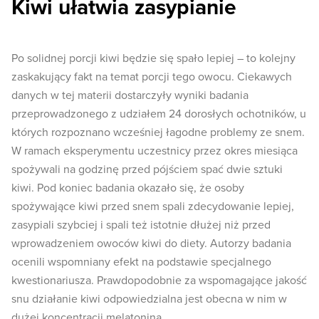
Kiwi ułatwia zasypianie
Po solidnej porcji kiwi będzie się spało lepiej – to kolejny
zaskakujący fakt na temat porcji tego owocu. Ciekawych
danych w tej materii dostarczyły wyniki badania
przeprowadzonego z udziałem 24 dorosłych ochotników, u
których rozpoznano wcześniej łagodne problemy ze snem.
W ramach eksperymentu uczestnicy przez okres miesiąca
spożywali na godzinę przed pójściem spać dwie sztuki
kiwi. Pod koniec badania okazało się, że osoby
spożywające kiwi przed snem spali zdecydowanie lepiej,
zasypiali szybciej i spali też istotnie dłużej niż przed
wprowadzeniem owoców kiwi do diety. Autorzy badania
ocenili wspomniany efekt na podstawie specjalnego
kwestionariusza. Prawdopodobnie za wspomagające jakość
snu działanie kiwi odpowiedzialna jest obecna w nim w
dużej koncentracji melatonina.