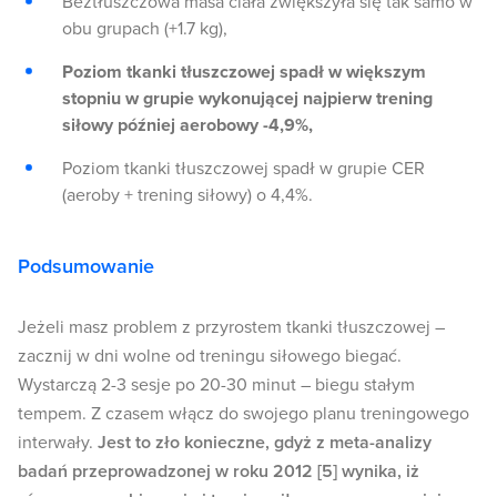
Beztłuszczowa masa ciała zwiększyła się tak samo w
obu grupach (+1.7 kg),
Poziom tkanki tłuszczowej spadł w większym
stopniu w grupie wykonującej najpierw trening
siłowy później aerobowy -4,9%,
Poziom tkanki tłuszczowej spadł w grupie CER
(aeroby + trening siłowy) o 4,4%.
Podsumowanie
Jeżeli masz problem z przyrostem tkanki tłuszczowej –
zacznij w dni wolne od treningu siłowego biegać.
Wystarczą 2-3 sesje po 20-30 minut – biegu stałym
tempem. Z czasem włącz do swojego planu treningowego
interwały.
Jest to zło konieczne, gdyż z meta-analizy
badań przeprowadzonej w roku 2012 [5] wynika, iż