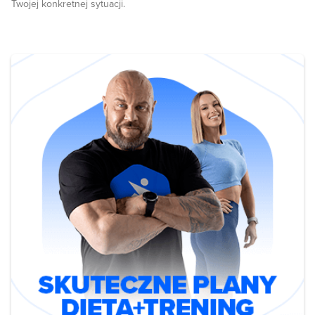
Twojej konkretnej sytuacji.
http://potreningu.pl/articles/3576/testosteron-w-gore-zma-daa-
metanabol-po-prostu-schudnij 4.
http://www.ncbi.nlm.nih.gov/pmc/articles/PMC4587735/
Cardiorespiratory Adaptations during Concurrent Aerobic and
Strength Training in Men and Women 5.
http://www.ncbi.nlm.nih.gov/pubmed/22002517 J Strength Cond
Res. 2012 Aug;26(8):2293-307. doi:
10.1519/JSC.0b013e31823a3e2d. Concurrent training: a meta-
analysis examining interference of aerobic and resistance
exercises. 6.
http://www.sciencedirect.com/science/article/pii/S076515971500146X
7. http://suppversity.blogspot.com/2015/10/cardio-after-weights-
doing-endurance.html 8. http://www.bodybuilding.com/fun/golden-
age-legends-part-1-q-a-with-golden-age-greats.html