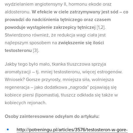
wydzielaniem angiotensyny II, hormonu ekode oraz
aldosteronu.
W efekcie w ciele zatrzymywany jest sód – co
prowadzi do nadciśnienia tętniczego oraz czasem
powoduje wystąpienie zakrzepicy tętniczej
[1,2].
Stwierdzono również, że redukcja wagi ciała jest
najlepszym sposobem na
zwiększenie się ilości
testosteronu
[3].
Jakby tego było mało, tkanka tłuszczowa sprzyja
aromatyzacji – tj. mniej testosteronu, więcej estrogenów.
Wniosek? Gorsze przyrosty, mniejsza siła, wolniejsza
regeneracja – jako dodatkowa „nagroda” pojawiają się
kobiece piersi (lipomastia), tłuszcz odkłada się także w
kobiecych rejonach.
Osoby zainteresowane odsyłam do artykułu:
http://potreningu.pl/articles/3576/testosteron-w-gore-