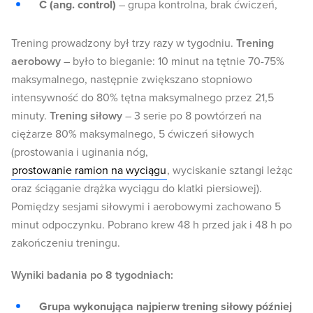
C
(ang. control)
– grupa kontrolna, brak ćwiczeń,
Trening prowadzony był trzy razy w tygodniu.
Trening
aerobowy
– było to bieganie: 10 minut na tętnie 70-75%
maksymalnego, następnie zwiększano stopniowo
intensywność do 80% tętna maksymalnego przez 21,5
minuty.
Trening siłowy
– 3 serie po 8 powtórzeń na
ciężarze 80% maksymalnego, 5 ćwiczeń siłowych
(prostowania i uginania nóg,
prostowanie ramion na wyciągu
, wyciskanie sztangi leżąc
oraz ściąganie drążka wyciągu do klatki piersiowej).
Pomiędzy sesjami siłowymi i aerobowymi zachowano 5
minut odpoczynku. Pobrano krew 48 h przed jak i 48 h po
zakończeniu treningu.
Wyniki badania po 8 tygodniach:
Grupa wykonująca najpierw trening siłowy później