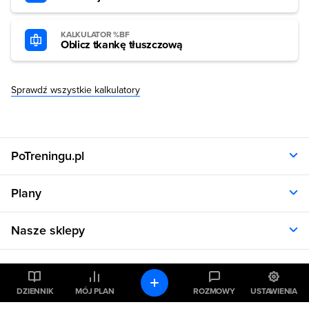
KALKULATOR %BF
Oblicz tkankę tłuszczową
Sprawdź wszystkie kalkulatory
PoTreningu.pl
O nas
Plany
Polityka prywatności
Regulamin
Opinie klientów
Nasze sklepy
RODO
Plany dla kobiet
Aplikacja
Plany dla mężczyzn
Sklep.sfd.pl
Dane kontaktowe
Kalkulatory
Plany dietetyczne
Allnutrition.pl
Plany treningowe
Allnutrition.cz
DZIENNIK
MÓJ PLAN
ROZMOWY
USTAWIENIA
Kalkulator BMI
Cennik
Pomoc
Allnutrition.sk