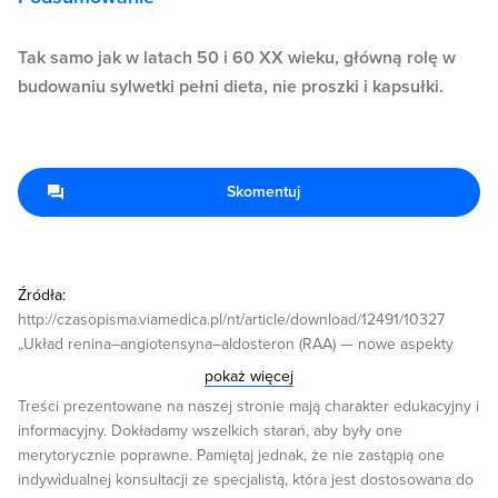
Tak samo jak w latach 50 i 60 XX wieku, główną rolę w
budowaniu sylwetki pełni dieta, nie proszki i kapsułki.
Skomentuj
Źródła:
http://czasopisma.viamedica.pl/nt/article/download/12491/10327
„Układ renina–angiotensyna–aldosteron (RAA) — nowe aspekty
patogenetyczne i lecznicze Część I. Prorenina–renina i jej
pokaż więcej
receptory, konwertaza 2 angiotensyny-1–10, angiotensyna-1–7 i jej
Treści prezentowane na naszej stronie mają charakter edukacyjny i
receptor, trzewna tkanka tłuszczowa jako źródło syntezy ogniw
informacyjny. Dokładamy wszelkich starań, aby były one
układu RAA”. 2.
merytorycznie poprawne. Pamiętaj jednak, że nie zastąpią one
http://ojs.kardiologiapolska.pl/kp/article/download/KP.2013.0072/7230
indywidualnej konsultacji ze specjalistą, która jest dostosowana do
„Angiotensyna II: czynnik ryzyka zakrzepicy tętniczej” 3.