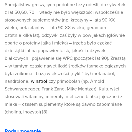
Specjalistów głoszących podobne tezy odeślij do sylwetek
z lat 50,60, 70 – wtedy nie było większości współcześnie
stosowanych suplementów (np. kreatyny – lata 90 XX
wieku, beta alaniny – lata 90 XX wieku, geranium –
ostatnie kilka lat), odżywki zaś były w powijakach (głównie
oparte o proteiny jajka i mleka) – trzeba było czekać
dziesiątki lat na poprawienie się jakości odżywek
białkowych i pojawienie się WPC (początek lat 90). Zresztą
– w tamtym czasie nawet ilość środków farmakologicznych
była znikoma - bazą większości „cykli” był metanabol,
nandrolone,
winstrol
czy primobolan (np. Arnold
Schwarzenegger, Frank Zane, Mike Mentzer). Kulturyści
stosowali witaminy, minerały, nieliczne białka jajeczne i z
mleka – czasem suplementy które są dawno zapomniane
(cholina, inozytol) [8]
Podsumowanie