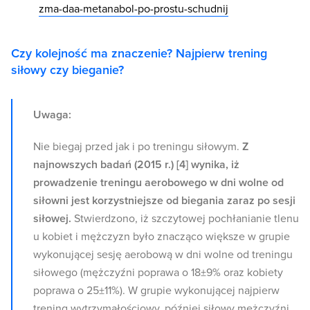
zma-daa-metanabol-po-prostu-schudnij
Czy kolejność ma znaczenie? Najpierw trening
siłowy czy bieganie?
Uwaga:
Nie biegaj przed jak i po treningu siłowym.
Z
najnowszych badań (2015 r.) [4] wynika, iż
prowadzenie treningu aerobowego w dni wolne od
siłowni jest korzystniejsze od biegania zaraz po sesji
siłowej.
Stwierdzono, iż szczytowej pochłanianie tlenu
u kobiet i mężczyzn było znacząco większe w grupie
wykonującej sesję aerobową w dni wolne od treningu
siłowego (mężczyźni poprawa o 18±9% oraz kobiety
poprawa o 25±11%). W grupie wykonującej najpierw
trening wytrzymałościowy, później siłowy mężczyźni