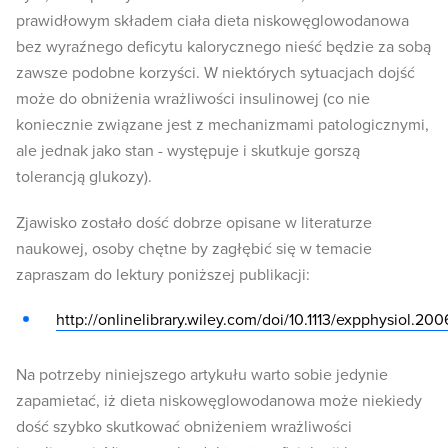
prawidłowym składem ciała dieta niskowęglowodanowa
bez wyraźnego deficytu kalorycznego nieść będzie za sobą
zawsze podobne korzyści. W niektórych sytuacjach dojść
może do obniżenia wrażliwości insulinowej (co nie
koniecznie związane jest z mechanizmami patologicznymi,
ale jednak jako stan - występuje i skutkuje gorszą
tolerancją glukozy).
Zjawisko zostało dość dobrze opisane w literaturze
naukowej, osoby chętne by zagłębić się w temacie
zapraszam do lektury poniższej publikacji:
http://onlinelibrary.wiley.com/doi/10.1113/expphysiol.20
Na potrzeby niniejszego artykułu warto sobie jedynie
zapamietać, iż dieta niskowęglowodanowa może niekiedy
dość szybko skutkować obniżeniem wrażliwości