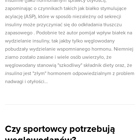
insulinie (jako hormonalnym sprawcy otyłości),
zapominając o czynnikach takich jak białko stymulujące
acylację (ASP), które w sposób niezależny od sekrecji
insuliny może przyczyniać się do odkładania tłuszczu
zapasowego . Podobnie też autor pomijał wpływ białek na
wydzielanie insuliny, tak jakby tylko węglowodany
pobudzały wydzielanie wspomnianego hormonu. Niemniej
ziarno zostało zasiane i wiele osób uwierzyło, że
węglowodany stanowią "szkodliwy" składnik diety oraz, że
insulina
jest "złym" hormonem odpowiedzialnym z problem
nadwagi i otyłości…
Czy sportowcy potrzebują