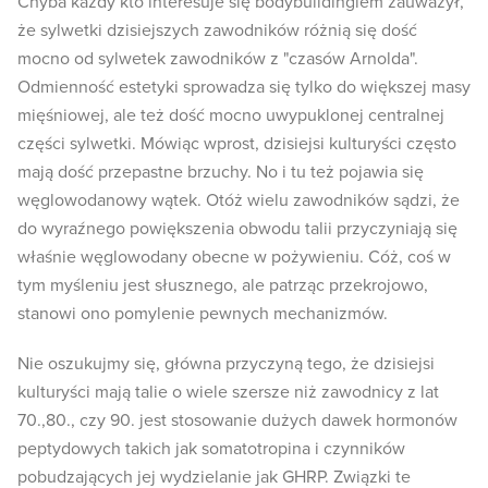
Chyba każdy kto interesuje się bodybuildingiem zauważył,
że sylwetki dzisiejszych zawodników różnią się dość
mocno od sylwetek zawodników z "czasów Arnolda".
Odmienność estetyki sprowadza się tylko do większej masy
mięśniowej, ale też dość mocno uwypuklonej centralnej
części sylwetki. Mówiąc wprost, dzisiejsi kulturyści często
mają dość przepastne brzuchy. No i tu też pojawia się
węglowodanowy wątek. Otóż wielu zawodników sądzi, że
do wyraźnego powiększenia obwodu talii przyczyniają się
właśnie węglowodany obecne w pożywieniu. Cóż, coś w
tym myśleniu jest słusznego, ale patrząc przekrojowo,
stanowi ono pomylenie pewnych mechanizmów.
Nie oszukujmy się, główna przyczyną tego, że dzisiejsi
kulturyści mają talie o wiele szersze niż zawodnicy z lat
70.,80., czy 90. jest stosowanie dużych dawek hormonów
peptydowych takich jak somatotropina i czynników
pobudzających jej wydzielanie jak GHRP. Związki te