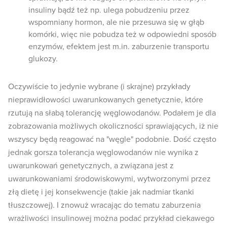
insuliny bądź też np. ulega pobudzeniu przez
wspomniany hormon, ale nie przesuwa się w głąb
komórki, więc nie pobudza też w odpowiedni sposób
enzymów, efektem jest m.in. zaburzenie transportu
glukozy.
Oczywiście to jedynie wybrane (i skrajne) przykłady
nieprawidłowości uwarunkowanych genetycznie, które
rzutują na słabą tolerancję węglowodanów. Podałem je dla
zobrazowania możliwych okoliczności sprawiających, iż nie
wszyscy będą reagować na "węgle" podobnie. Dość często
jednak gorsza tolerancja węglowodanów nie wynika z
uwarunkowań genetycznych, a związana jest z
uwarunkowaniami środowiskowymi, wytworzonymi przez
złą dietę i jej konsekwencje (takie jak nadmiar tkanki
tłuszczowej). I znowuż wracając do tematu zaburzenia
wrażliwości insulinowej można podać przykład ciekawego