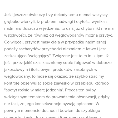
Jeśli jeszcze dwie czy trzy dekady temu niemal wszyscy
głęboko wierzyli, iż problem nadwagi i otyłości wynika z
nadmiaru tłuszczu w jedzeniu, to dziś już chyba nikt nie ma
wątpliwości, że również od węglowodanów można przytyć.
Co więcej, przyrost masy ciała w przypadku nadmiernej
podaży sacharydów przychodzi niezmiernie łatwo i jest
zaskakująco "wciągający". Związane jest to m.in. z tym, iż
jeśli przez jakiś czas zaczniemy sobie folgować w doborze
jakościowym i ilościowym produktów zasobnych w
węglowodany, to może się okazać, że szybko stracimy
kontrolę obserwując sobie zjawisko w przebiegu którego
"apetyt rośnie w miarę jedzenia". Proces ten byłby
wdzięcznym tematem do prowadzenia obserwacji, gdyby
nie fakt, że jego konsekwencje bywają opłakane. W
pewnym momencie dochodzi bowiem do szybkiego
przyrostu tkanki tłuszczowej i fizycznego problemu z