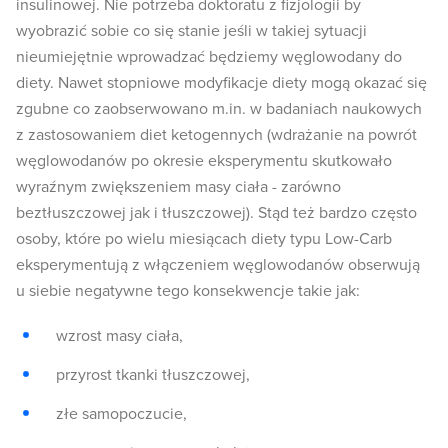
insulinowej. Nie potrzeba doktoratu z fizjologii by
wyobrazić sobie co się stanie jeśli w takiej sytuacji
nieumiejętnie wprowadzać będziemy węglowodany do
diety. Nawet stopniowe modyfikacje diety mogą okazać się
zgubne co zaobserwowano m.in. w badaniach naukowych
z zastosowaniem diet ketogennych (wdrażanie na powrót
węglowodanów po okresie eksperymentu skutkowało
wyraźnym zwiększeniem masy ciała - zarówno
beztłuszczowej jak i tłuszczowej). Stąd też bardzo często
osoby, które po wielu miesiącach diety typu Low-Carb
eksperymentują z włączeniem węglowodanów obserwują
u siebie negatywne tego konsekwencje takie jak:
wzrost masy ciała,
przyrost tkanki tłuszczowej,
złe samopoczucie,